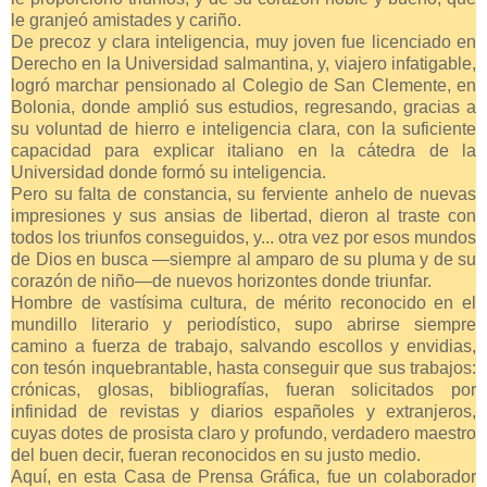
le granjeó amistades y cariño.
De precoz y clara inteligencia, muy joven fue licenciado en
Derecho en la Universidad salmantina, y, viajero infatigable,
logró marchar pensionado al Colegio de San Clemente, en
Bolonia, donde amplió sus estudios, regresando, gracias a
su voluntad de hierro e inteligencia clara, con la suficiente
capacidad para explicar italiano en la cátedra de la
Universidad donde formó su inteligencia.
Pero su falta de constancia, su ferviente anhelo de nuevas
impresiones y sus ansias de libertad, dieron al traste con
todos los triunfos conseguidos, y... otra vez por esos mundos
de Dios en busca —siempre al amparo de su pluma y de su
corazón de niño—de nuevos horizontes donde triunfar.
Hombre de vastísima cultura, de mérito reconocido en el
mundillo literario y periodístico, supo abrirse siempre
camino a fuerza de trabajo, salvando escollos y envidias,
con tesón inquebrantable, hasta conseguir que sus trabajos:
crónicas, glosas, bibliografías, fueran solicitados por
infinidad de revistas y diarios españoles y extranjeros,
cuyas dotes de prosista claro y profundo, verdadero maestro
del buen decir, fueran reconocidos en su justo medio.
Aquí, en esta Casa de Prensa Gráfica, fue un colaborador