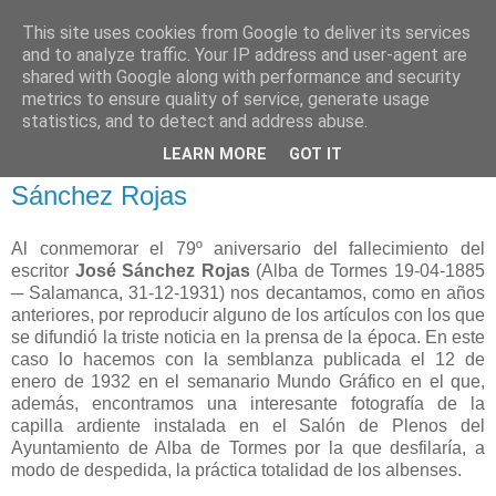
This site uses cookies from Google to deliver its services
and to analyze traffic. Your IP address and user-agent are
shared with Google along with performance and security
metrics to ensure quality of service, generate usage
statistics, and to detect and address abuse.
viernes, 31 de diciembre de 2010
LEARN MORE
GOT IT
Efeméride: Fallecimiento de José
Sánchez Rojas
Al conmemorar el 79º aniversario del fallecimiento del
escritor
José Sánchez Rojas
(Alba de Tormes 19-04-1885
─ Salamanca, 31-12-1931) nos decantamos, como en años
anteriores, por reproducir alguno de los artículos con los que
se difundió la triste noticia en la prensa de la época. En este
caso lo hacemos con la semblanza publicada el 12 de
enero de 1932 en el semanario Mundo Gráfico en el que,
además, encontramos una interesante fotografía de la
capilla ardiente instalada en el Salón de Plenos del
Ayuntamiento de Alba de Tormes por la que desfilaría, a
modo de despedida, la práctica totalidad de los albenses.