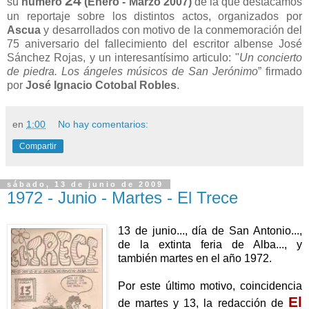
24
su
número
(Enero - Marzo 2007)
de la que destacamos
un reportaje sobre los distintos actos, organizados por
Ascua
y desarrollados con motivo de la conmemoración del
75 aniversario del fallecimiento del escritor albense José
Sánchez Rojas, y un interesantísimo articulo: "
Un concierto
de piedra. Los ángeles músicos de San Jerónimo
” firmado
por
José Ignacio Cotobal Robles
.
en
1:00
No hay comentarios:
Compartir
sábado, 13 de junio de 2009
1972 - Junio - Martes - El Trece
13 de junio..., día de San Antonio...,
de la extinta feria de Alba..., y
también martes en el año 1972.
Por este último motivo, coincidencia
El
de martes y 13, la redacción de