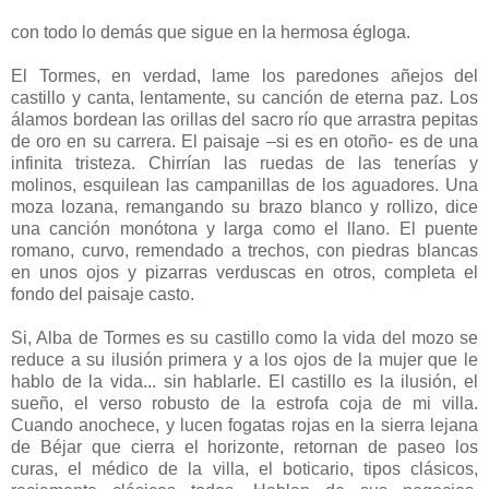
con todo lo demás que sigue en la hermosa égloga.
El Tormes, en verdad, lame los paredones añejos del
castillo y canta, lentamente, su canción de eterna paz. Los
álamos bordean las orillas del sacro río que arrastra pepitas
de oro en su carrera. El paisaje –si es en otoño- es de una
infinita tristeza. Chirrían las ruedas de las tenerías y
molinos, esquilean las campanillas de los aguadores. Una
moza lozana, remangando su brazo blanco y rollizo, dice
una canción monótona y larga como el llano. El puente
romano, curvo, remendado a trechos, con piedras blancas
en unos ojos y pizarras verduscas en otros, completa el
fondo del paisaje casto.
Si, Alba de Tormes es su castillo como la vida del mozo se
reduce a su ilusión primera y a los ojos de la mujer que le
hablo de la vida... sin hablarle. El castillo es la ilusión, el
sueño, el verso robusto de la estrofa coja de mi villa.
Cuando anochece, y lucen fogatas rojas en la sierra lejana
de Béjar que cierra el horizonte, retornan de paseo los
curas, el médico de la villa, el boticario, tipos clásicos,