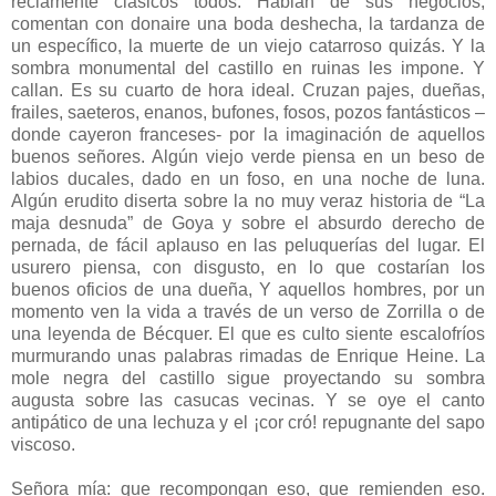
reciamente clásicos todos. Hablan de sus negocios,
comentan con donaire una boda deshecha, la tardanza de
un específico, la muerte de un viejo catarroso quizás. Y la
sombra monumental del castillo en ruinas les impone. Y
callan. Es su cuarto de hora ideal. Cruzan pajes, dueñas,
frailes, saeteros, enanos, bufones, fosos, pozos fantásticos –
donde cayeron franceses- por la imaginación de aquellos
buenos señores. Algún viejo verde piensa en un beso de
labios ducales, dado en un foso, en una noche de luna.
Algún erudito diserta sobre la no muy veraz historia de “La
maja desnuda” de Goya y sobre el absurdo derecho de
pernada, de fácil aplauso en las peluquerías del lugar. El
usurero piensa, con disgusto, en lo que costarían los
buenos oficios de una dueña, Y aquellos hombres, por un
momento ven la vida a través de un verso de Zorrilla o de
una leyenda de Bécquer. El que es culto siente escalofríos
murmurando unas palabras rimadas de Enrique Heine. La
mole negra del castillo sigue proyectando su sombra
augusta sobre las casucas vecinas. Y se oye el canto
antipático de una lechuza y el ¡cor cró! repugnante del sapo
viscoso.
Señora mía: que recompongan eso, que remienden eso.