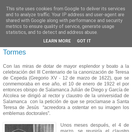
This site uses cookies from Google to deliver its services
and to analyze traffic. Your IP address and user-agent are
shared with Google along with performance and security
metrics to ensure quality of service, generate usage
statistics, and to detect and address abuse.
domingo, 28 de junio de 2009
LEARN MORE
GOT IT
Alfonso XIII: Visitante ilustre de Alba de
Tormes
Con las miras de dotar de mayor esplendor y boato a la
celebración del III Centenario de la canonización de Teresa
de Cepeda
(Gregorio XV - 12 de marzo de 1622)
, que se
conmemoraba en ese año, el 10 de enero de 1922 el por
entonces obispo de Salamanca Julián de Diego y García de
Alcolea se dirigió al rector y claustro de la universidad de
Salamanca con la petición de que se proclamase a Santa
Teresa de Jesús “acreedora a ostentar en su imagen los
emblemas doctorales”.
Unos meses después, el 4 de
marzo, se reuniría el claustro