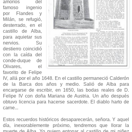
amoríos del
famoso ingenio
por Flandes y
Milán, se refugió,
desterrado, en el
castillo de Alba,
para aquietar sus
nervios. Su
destierro coincidió
con la caída del
conde-duque de
Olivares, el
favorito de Felipe
IV, allá por el año 1648. En el castillo permaneció Calderón
de la Barca dos años y medio. Salió de Alba para
encargarse de escribir, en 1650, las bodas reales de D.
Felipe IV con doña Mariana de Austria. Un año después
obtuvo licencia para hacerse sacerdote. El diablo harto de
carne...
Estos recuerdos históricos desaparecerán, señora. Y aquel
día, inexorablemente próximo, tendremos que llorar la
muerte de Alba. Yo quiero entonar al castillo de mi niñez