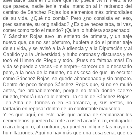
alternativa para el hombre que no puede vivir? Pero, a lo
que parece, nadie tenía mala intención al ir retirando del
camino de Sánchez Rojas los elementos más primordiales
de su vida. ¿Qué no comía? Pero ¿no consistía en eso,
precisamente, su originalidad? ¿Es que necesitaba, tal vez,
comer como todo el mundo? ¡Quien lo hubiera sospechado!
Y Sánchez Rojas tuvo un entierro de primera, y un traje
nuevo que, de no ser póstumo, hubiera sido el primer traje
de su vida, y se avisó a la Audiencia y a la Diputación y al
Cabildo y a la Universidad, y hubo coronas y discursos y se
tocó el Himno de Riego y todo. ¡Pues no faltaba más! En
vida se puede a veces –o siempre– carecer de lo necesario
pero, a la hora de la muerte, no es cosa de que un escritor
como Sánchez Rojas, se quede abandonado y sin amparo.
Dentro de poco tiempo Sánchez Rojas que, si no se murió
antes, fue probablemente, porque no tenía donde caerse
muerto, tendrá una calle entera –la calle de Sánchez Rojas–
en Alba de Tormes o en Salamanca, y, sus restos, no
tardarán en reposar dentro de un confortable mausoleo.
Y es que aquí, en este país que acaba de secularizar los
cementerios, pueden hacerle a usted académico, embajador
o arzobispo, o, al contrario, ya pueden infligirle las mayores
humillaciones. Aquí no hay más que una cosa seria, que es