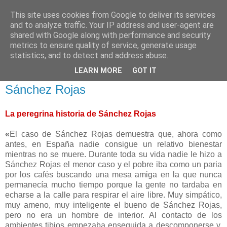
This site uses cookies from Google to deliver its services
and to analyze traffic. Your IP address and user-agent are
shared with Google along with performance and security
metrics to ensure quality of service, generate usage
statistics, and to detect and address abuse.
martes, 31 de diciembre de 2013
LEARN MORE
GOT IT
82 aniversario de la muerte de José
Sánchez Rojas
La peregrina historia de Sánchez Rojas
«
El caso de Sánchez Rojas demuestra que, ahora como
antes, en España nadie consigue un relativo bienestar
mientras no se muere. Durante toda su vida nadie le hizo a
Sánchez Rojas el menor caso y el pobre iba como un paria
por los cafés buscando una mesa amiga en la que nunca
permanecía mucho tiempo porque la gente no tardaba en
echarse a la calle para respirar el aire libre. Muy simpático,
muy ameno, muy inteligente el bueno de Sánchez Rojas,
pero no era un hombre de interior. Al contacto de los
ambientes tibios empezaba enseguida a descomponerse y,