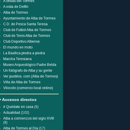
A orillas del Tormes
A vista de Delfín
Alba de Tormes
Ayuntamiento de Alba de Tormes
C.D. de Pesca Santa Teresa
Club de Futbol Alba de Tormes
Club de Tenis Alba de Tormes
Club Deportivo Albense
El mundo en moto
La Basílica piedra a piedra
Marcha Teresiana
Museo Arqueológico Padre Belda
Un fotógrafo de Alba y su gente
Ver pueblos. com (Alba de Tormes)
Villa de Alba de Tormes
Vilocolo (comercio local online)
> Accesos directos
# Quédate en casa
(6)
Actualidad
(102)
Alba a comienzos del siglo XVIII
(8)
Alba de Tormes al Día
(17)