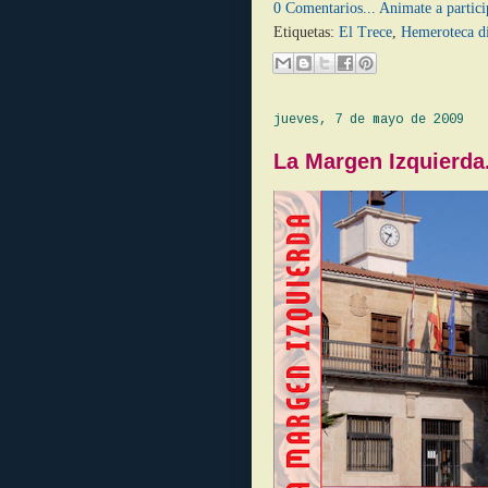
0 Comentarios... Animate a partici
Etiquetas:
El Trece
,
Hemeroteca di
jueves, 7 de mayo de 2009
La Margen Izquierda