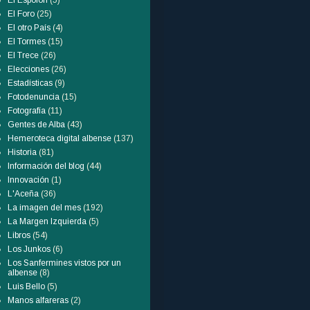
El Espolón
(5)
El Foro
(25)
El otro País
(4)
El Tormes
(15)
El Trece
(26)
Elecciones
(26)
Estadísticas
(9)
Fotodenuncia
(15)
Fotografía
(11)
Gentes de Alba
(43)
Hemeroteca digital albense
(137)
Historia
(81)
Información del blog
(44)
Innovación
(1)
L'Aceña
(36)
La imagen del mes
(192)
La Margen Izquierda
(5)
Libros
(54)
Los Junkos
(6)
Los Sanfermines vistos por un
albense
(8)
Luis Bello
(5)
Manos alfareras
(2)