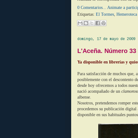
0 Comentarios... Animate a partici
Etiquetas:
El Tormes
,
Hemeroteca 
domingo, 17 de mayo de 2009
L'Aceña. Número 33
Ya disponible en librerías y qui
Para satisfacción de muchos que, a
posiblemente con el descontento de
desde hoy ofrecemos a todos nuestr
nació acompañado de un
clamoro
albense.
Nosotros, pretendemos romper este s
procedemos su publicación digital 
disponible en sus habituales puntos