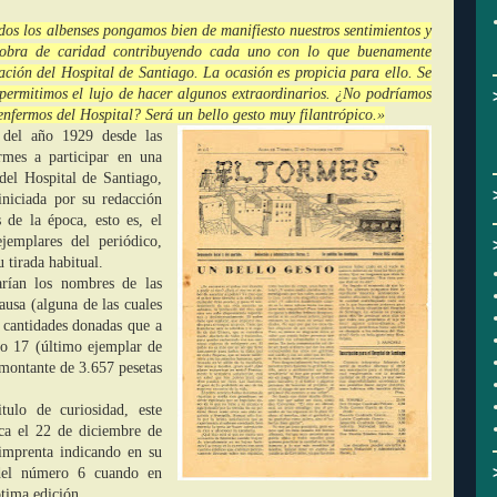
os los albenses pongamos bien de manifiesto nuestros sentimientos y
 obra de caridad contribuyendo cada uno con lo que buenamente
uación del Hospital de Santiago. La ocasión es propicia para ello. Se
permitimos el lujo de hacer algunos extraordinarios. ¿No podríamos
nfermos del Hospital? Será un bello gesto muy filantrópico.»
 del año 1929 desde las
mes a participar en una
 del Hospital de Santiago,
niciada por su redacción
 de la época, esto es, el
jemplares del periódico,
 tirada habitual.
rían los nombres de las
ausa (alguna de las cuales
s cantidades donadas que a
ro 17 (último ejemplar de
montante de 3.657 pesetas
ulo de curiosidad, este
ica el 22 de diciembre de
imprenta indicando en su
 del número 6 cuando en
ptima edición.