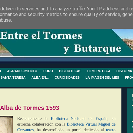
eliver its services and to analyze traffic. Your IP address and 
ormance and security metrics to ensure quality of service, gen
abuse.
O
AGRADECIMIENTO
FORO
BIBLIOTECAS
HEMEROTECA
HISTORIA
 SANTA TERESA
ALBA EN...
CURIOSIDADES
LA IMAGEN DEL MES
PRO
. Alba de Tormes 1593
Recientemente la
Biblioteca Nacional de España
, en
estrecha colaboración con la
Biblioteca Virtual
Miguel de
Cervantes
, ha desarrollado un portal dedicado al
teatro