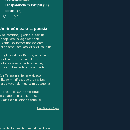
Transparencia municipal
(11)
Turismo
(7)
Video
(48)
Un rincón para la poesía
Alba, sombras, iglesias, el castillo;
un sepulcro, la vega sonriente,
el cristalino Tormes transparente,
donde amó Garcilaso, el buen caudillo.
Las glorias de los Duques, su cuchillo
y su horca, Teresa la doliente,
de los Perales la parlera fuente,
son su timbre de honor y su martillo.
Con Teresa me tienes olvidado,
villa de mi niñez, que eres la fosa,
donde yacen de muerte mis querellas...
¡Tienes el corazón amodorrado,
yo saltaré tu masa pizarrosa
iluminando tu solar de estrellas!
José Sánchez Rojas
Alba de Tormes, tu quietud me duele