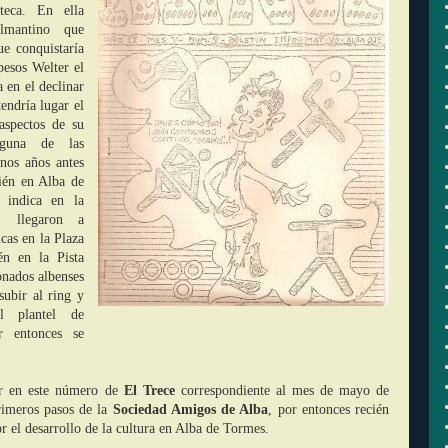
teca. En ella
lmantino que
e conquistaría
esos Welter el
 en el declinar
endría lugar el
 aspectos de su
lguna de las
nos años antes
ién en Alba de
 indica en la
a, llegaron a
icas en la Plaza
n en la Pista
onados albenses
subir al ring y
l plantel de
r entonces se
ar en este número de
El Trece
correspondiente al mes de mayo de
primeros pasos de la
Sociedad Amigos de Alba
, por entonces recién
or el desarrollo de la cultura en Alba de Tormes.