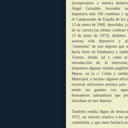
incorporamos a nuestra hemero
Ángel Guinaldo, boxeador sa
disputaría más 100 combates y qu
el Campeonato de España de los p
13 de enero de 1968, desvelaba, ya
de su carrera (
su ultimo combate t
13 de junio de 1973)
, distintos
azarosa vida deportiva y a
“
entretelas
” de este deporte que u
hacia furor en Salamanca y tamb
Tormes, donde, tal y como se
introducción de la entrevist
disputarse algunas veladas pugilíst
Mayor, en la c/ Colón y tambié
Municipal, e incluso algunos afici
tuvieron suficientes arrestos para 
medir sus guantes con aque
boxeadores salmantinos que po
iniciaban en este deporte.
También resulta digno de destac
1972, un articulo relativo a los 
constituida, y que tanto lucharía p