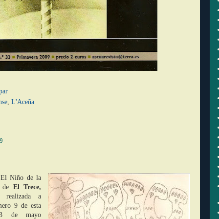
par
nse
,
L'Aceña
9
a El Niño de la
8 de
El Trece
,
a realizada a
mero 9 de esta
 13 de mayo