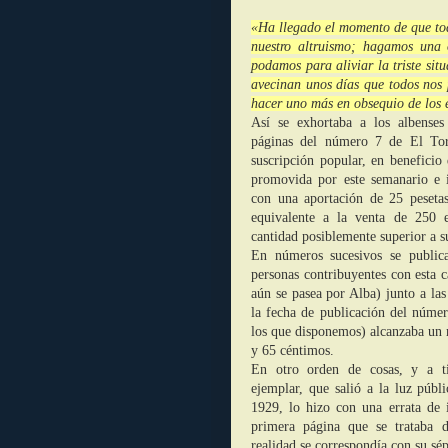
«Ha llegado el momento de que tod
nuestro altruismo; hagamos una
podamos para aliviar la triste sit
avecinan unos días que todos nos 
hacer uno más en obsequio de los e
Así se exhortaba a los albenses
páginas del número 7 de El Tor
suscripción popular, en beneficio
promovida por este semanario e i
con una aportación de 25 pesetas
equivalente a la venta de 250 e
cantidad posiblemente superior a su
En números sucesivos se publica
personas contribuyentes con esta c
aún se pasea por Alba) junto a la
la fecha de publicación del núme
los que disponemos) alcanzaba un 
y 65 céntimos.
En otro orden de cosas, y a tit
ejemplar, que salió a la luz públ
1929, lo hizo con una errata de 
primera página que se trataba
realidad se correspondía con su sé