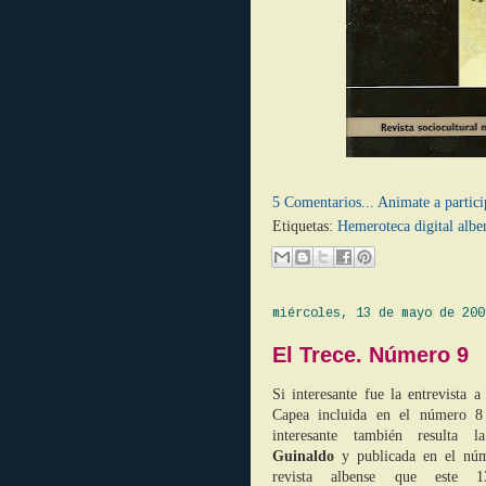
5 Comentarios... Animate a partici
Etiquetas:
Hemeroteca digital albe
miércoles, 13 de mayo de 200
El Trece. Número 9
Si interesante fue la entrevista 
Capea incluida en el número 
interesante también resulta l
Guinaldo
y publicada en el nú
revista albense que este