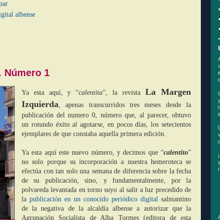
par
gital albense
. Número 1
La Margen
Ya esta aquí, y “
calentita
”, la revista
Izquierda
, apenas transcurridos tres meses desde la
publicación del numero 0, número que, al parecer, obtuvo
un rotundo éxito al agotarse, en pocos días, los setecientos
ejemplares de que constaba aquella primera edición.
Ya esta aquí este nuevo número, y decimos que “
calentito
”
no solo porque su incorporación a nuestra hemeroteca se
efectúa con tan solo una semana de diferencia sobre la fecha
de su publicación, sino, y fundamentalmente, por la
polvareda levantada en torno suyo al salir a luz precedido de
la
publicación en un conocido periódico digital
salmantino
de la negativa de la alcaldía albense a autorizar que la
Agrupación Socialista de Alba Tormes
(editora de esta