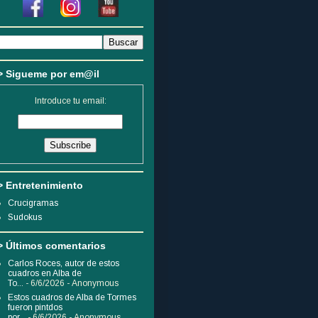
> Sigueme por em@il
Introduce tu email:
> Entretenimiento
Crucigramas
Sudokus
> Últimos comentarios
Carlos Roces, autor de estos
cuadros en Alba de
To...
- 6/6/2026
- Anonymous
Estos cuadros de Alba de Tormes
fueron pintdos
por...
- 6/6/2026
- Anonymous