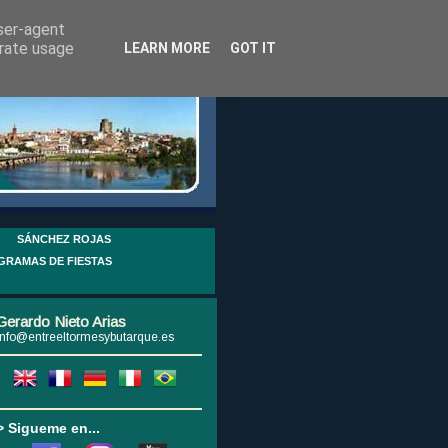
user-agent
erate usage
LEARN MORE
GOT IT
SÁNCHEZ ROJAS
GRAMAS DE FIESTAS
Gerardo Nieto Arias
info@entreeltormesybutarque.es
> Sigueme en...