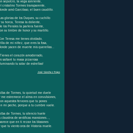
un sepulcro, la vega sonriente,
el cristalino Tormes transparente,
donde amó Garcilaso, el buen caudillo.
Las glorias de los Duques, su cuchillo
y su horca, Teresa la doliente,
de los Perales la parlera fuente,
son su timbre de honor y su martillo.
Con Teresa me tienes olvidado,
villa de mi niñez, que eres la fosa,
donde yacen de muerte mis querellas...
¡Tienes el corazón amodorrado,
yo saltaré tu masa pizarrosa
iluminando tu solar de estrellas!
José Sánchez Rojas
Alba de Tormes, tu quietud me duele
y me estremece el alma en convulsiones,
con aquestos fervores que tu pones
en mi pecho, porque a tu cumbre vuele.
Alba de Tormes, tu silencio huele
a claustros de seráficas mansiones…,
parece que en ti rezan los blasones
y que tu viento oros de Historia muele.