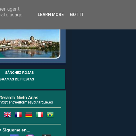
user-agent
erate usage
LEARN MORE
GOT IT
SÁNCHEZ ROJAS
GRAMAS DE FIESTAS
Gerardo Nieto Arias
info@entreeltormesybutarque.es
> Sigueme en...