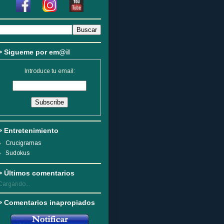
> Sigueme por em@il
Introduce tu email:
> Entretenimiento
Crucigramas
Sudokus
> Últimos comentarios
Cargando...
> Comentarios inapropiados