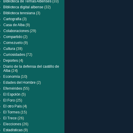
Biblioteca de Temas Albenses
(33)
Biblioteca digital albense
(32)
Biblioteca teresiana
(3)
Cartografía
(3)
Casa de Alba
(9)
Colaboraciones
(29)
Compartido
(2)
Cornezuelo
(9)
Cultura
(38)
Curiosidades
(72)
Deportes
(4)
Diario de la defensa del castillo de
Alba
(24)
Economía
(10)
Edades del Hombre
(2)
Efemérides
(55)
El Espolón
(5)
El Foro
(25)
El otro País
(4)
El Tormes
(15)
El Trece
(26)
Elecciones
(26)
Estadísticas
(9)