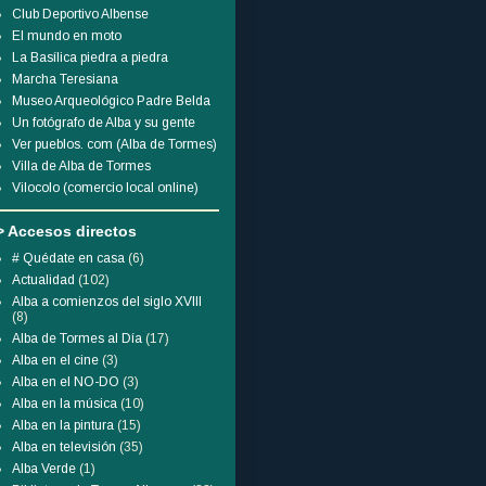
Club Deportivo Albense
El mundo en moto
La Basílica piedra a piedra
Marcha Teresiana
Museo Arqueológico Padre Belda
Un fotógrafo de Alba y su gente
Ver pueblos. com (Alba de Tormes)
Villa de Alba de Tormes
Vilocolo (comercio local online)
> Accesos directos
# Quédate en casa
(6)
Actualidad
(102)
Alba a comienzos del siglo XVIII
(8)
Alba de Tormes al Día
(17)
Alba en el cine
(3)
Alba en el NO-DO
(3)
Alba en la música
(10)
Alba en la pintura
(15)
Alba en televisión
(35)
Alba Verde
(1)