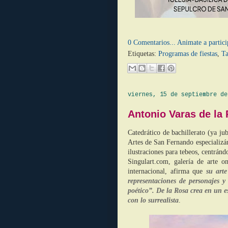
0 Comentarios... Animate a partici
Etiquetas:
Programas de fiestas
,
Ta
viernes, 15 de septiembre de
Antonio Varas de la
Catedrático de bachillerato (ya j
Artes de San Fernando especializán
ilustraciones para tebeos, centránd
Singulart.com, galería de arte o
internacional, afirma que
su arte
representaciones de personajes 
poético”. De la Rosa crea en un e
con lo surrealista
.