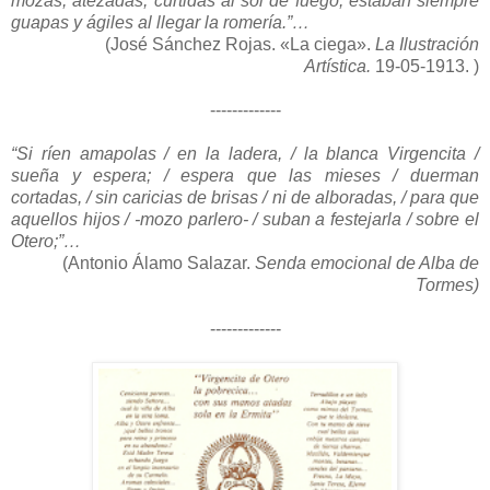
mozas, atezadas, curtidas al sol de fuego, estaban siempre
guapas y ágiles al llegar la romería.
”
…
(José Sánchez Rojas. «La ciega».
La Ilustración
Artística.
19-05-1913. )
-------------
“Si ríen amapolas / en la ladera, / la blanca Virgencita /
sueña y espera; / espera que las mieses / duerman
cortadas, / sin caricias de brisas / ni de alboradas, / para que
aquellos hijos / -mozo parlero- / suban a festejarla / sobre el
Otero;
”
…
(Antonio Álamo Salazar.
Senda emocional de Alba de
Tormes)
-------------