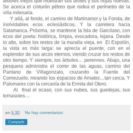
árboles viejos que muestran sus brotes y sus hojas nuevas.
Se acerca el cinturón pétreo que rodea el perímetro de la
villa milenaria.
Y allá, al fondo, el camino de Martinamor y la Fonda, de
inolvidables ecos eclesiásticos. Y la carretera hacia
Salamanca. Próxima, se mantiene la Isla de Garcilaso, con
ecos del poeta: histórica, limpia, evocadora, lejana. Desde
lo alto, sobre los restos de la muralla vieja, en El Espolón,
la vista es más larga: se aprecia el puente, con en el
esplendor de sus arcos eternos, viendo cruzar los restos de
otro tiempo. Y siempre, los árboles… perennes. Abajo, una
pesquera administra el correr de las aguas, camino del
Pantano de Villagonzalo, cruzando la Fuente del
Cornezuelo, mirando los espacios de Amatos…tan cerca. Y
Palomares con la cercanía de la Ermita del Otero.
Al final el ocaso, con sus nubes, sus guedejas, sus
tornasoles…
en
5:30
No hay comentarios:
Compartir