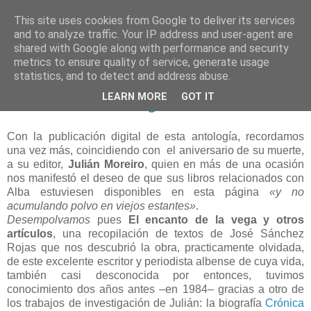
This site uses cookies from Google to deliver its services
and to analyze traffic. Your IP address and user-agent are
shared with Google along with performance and security
metrics to ensure quality of service, generate usage
statistics, and to detect and address abuse.
domingo, 30 de septiembre de 2018
LEARN MORE
GOT IT
El encanto de la vega
Con la publicación digital de esta antología, recordamos
una vez más, coincidiendo con el aniversario de su muerte,
a su editor,
Julián Moreiro
, quien en más de una ocasión
nos manifestó el deseo de que sus libros relacionados con
Alba estuviesen disponibles en esta página
«y no
acumulando polvo en viejos estantes»
.
Desempolvamos
pues
El encanto de la vega y otros
artículos
, una recopilación de textos de José Sánchez
Rojas que nos descubrió la obra, practicamente olvidada,
de este excelente escritor y periodista albense de cuya vida,
también casi desconocida por entonces, tuvimos
conocimiento dos años antes –en 1984– gracias a otro de
los trabajos de investigación de Julián: la biografía
Crónica