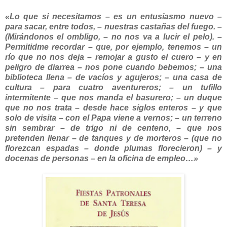
«Lo que si necesitamos – es un entusiasmo nuevo –
para sacar, entre todos, – nuestras castañas del fuego. –
(Mirándonos el ombligo, – no nos va a lucir el pelo). –
Permitidme recordar – que, por ejemplo, tenemos – un
río que no nos deja – remojar a gusto el cuero – y en
peligro de diarrea – nos pone cuando bebemos; – una
biblioteca llena – de vacíos y agujeros; – una casa de
cultura – para cuatro aventureros; – un tufillo
intermitente – que nos manda el basurero; – un duque
que no nos trata – desde hace siglos enteros – y que
solo de visita – con el Papa viene a vernos; – un terreno
sin sembrar – de trigo ni de centeno, – que nos
pretenden llenar – de tanques y de morteros – (que no
florezcan espadas – donde plumas florecieron) – y
docenas de personas – en la oficina de empleo…»