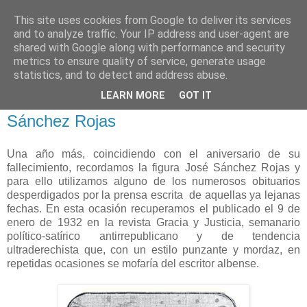
This site uses cookies from Google to deliver its services
and to analyze traffic. Your IP address and user-agent are
shared with Google along with performance and security
metrics to ensure quality of service, generate usage
statistics, and to detect and address abuse.
miércoles, 31 de diciembre de 2014
LEARN MORE
GOT IT
83 aniversario de la muerte de José
Sánchez Rojas
Una año más, coincidiendo con el aniversario de su
fallecimiento, recordamos la figura José Sánchez Rojas y
para ello utilizamos alguno de los numerosos obituarios
desperdigados por la prensa escrita de aquellas ya lejanas
fechas. En esta ocasión recuperamos el publicado el 9 de
enero de 1932 en la revista Gracia y Justicia, semanario
político-satírico antirrepublicano y de tendencia
ultraderechista que, con un estilo punzante y mordaz, en
repetidas ocasiones se mofaría del escritor albense.