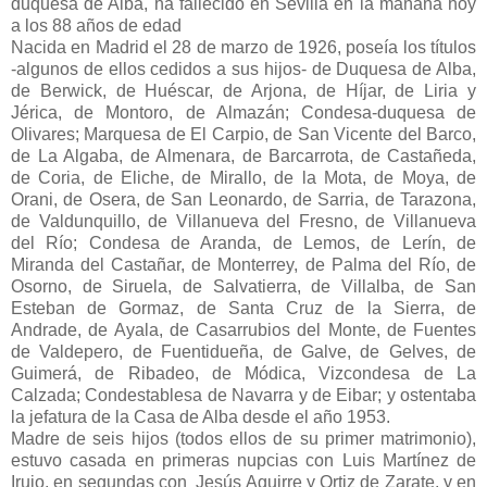
duquesa de Alba, ha fallecido en Sevilla en la mañana hoy
a los 88 años de edad
Nacida en Madrid el 28 de marzo de 1926, poseía los títulos
-algunos de ellos cedidos a sus hijos-
de Duquesa de Alba,
de Berwick, de Huéscar, de Arjona, de Híjar, de Liria y
Jérica, de Montoro, de Almazán; Condesa-duquesa de
Olivares; Marquesa de El Carpio, de San Vicente del Barco,
de La Algaba, de Almenara, de Barcarrota, de Castañeda,
de Coria, de Eliche, de Mirallo, de la Mota, de Moya, de
Orani, de Osera, de San Leonardo, de Sarria, de Tarazona,
de Valdunquillo, de Villanueva del Fresno, de Villanueva
del Río; Condesa de Aranda, de Lemos, de Lerín, de
Miranda del Castañar, de Monterrey, de Palma del Río, de
Osorno, de Siruela, de Salvatierra, de Villalba, de San
Esteban de Gormaz, de Santa Cruz de la Sierra, de
Andrade, de Ayala, de Casarrubios del Monte, de Fuentes
de Valdepero, de Fuentidueña, de Galve, de Gelves, de
Guimerá, de Ribadeo, de Módica, Vizcondesa de La
Calzada; Condestablesa de Navarra y de Eibar; y ostentaba
la jefatura de la Casa de Alba desde el año 1953.
Madre de seis hijos (todos ellos de su primer matrimonio),
estuvo casada en primeras nupcias con Luis Martínez de
Irujo, en segundas con Jesús Aguirre y Ortiz de Zarate, y en