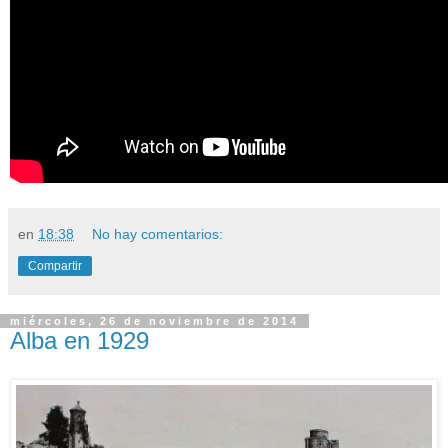
en
18:38
No hay comentarios:
Compartir
miércoles, 26 de noviembre de 2014
Alba en 1929