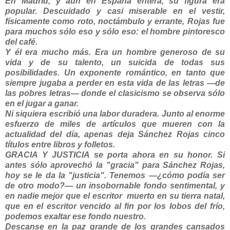
En Madrid, y aun en España entera, su figura era
popular. Descuidado y casi miserable en el vestir,
físicamente como roto, noctámbulo y errante, Rojas fue
para muchos sólo eso y sólo eso: el hombre pintoresco
del café.
Y él era mucho más. Era un hombre generoso de su
vida y de su talento, un suicida de todas sus
posibilidades. Un exponente romántico, en tanto que
siempre jugaba a perder en esta vida de las letras —de
las pobres letras— donde el clasicismo se observa sólo
en el jugar a ganar.
Ni siquiera escribió una labor duradera. Junto al enorme
esfuerzo de miles de artículos que mueren con la
actualidad del día, apenas deja Sánchez Rojas cinco
títulos entre libros y folletos.
GRACIA Y JUSTICIA se porta ahora en su honor. Si
antes sólo aprovechó la "gracia" para Sánchez Rojas,
hoy se le da la "justicia". Tenemos —¿cómo podía ser
de otro modo?— un insobornable fondo sentimental, y
en nadie mejor que el escritor muerto en su tierra natal,
que en el escritor vencido al fin por los lobos del frío,
podemos exaltar ese fondo nuestro.
Descanse en la paz grande de los grandes cansados