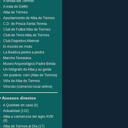
A orillas del Tormes
A vista de Delfín
Alba de Tormes
Ayuntamiento de Alba de Tormes
C.D. de Pesca Santa Teresa
Club de Futbol Alba de Tormes
Club de Tenis Alba de Tormes
Club Deportivo Albense
El mundo en moto
La Basílica piedra a piedra
Marcha Teresiana
Museo Arqueológico Padre Belda
Un fotógrafo de Alba y su gente
Ver pueblos. com (Alba de Tormes)
Villa de Alba de Tormes
Vilocolo (comercio local online)
> Accesos directos
# Quédate en casa
(6)
Actualidad
(102)
Alba a comienzos del siglo XVIII
(8)
Alba de Tormes al Día
(17)