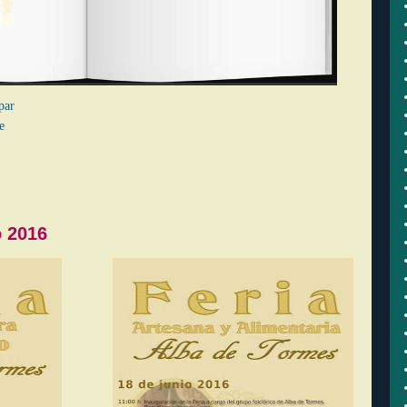
par
e
o 2016