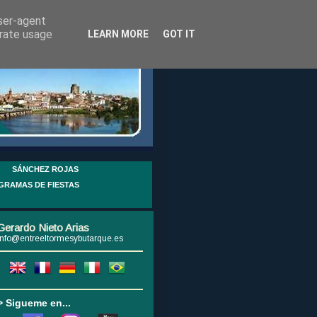
user-agent
erate usage
LEARN MORE
GOT IT
SÁNCHEZ ROJAS
GRAMAS DE FIESTAS
Gerardo Nieto Arias
info@entreeltormesybutarque.es
> Sigueme en...