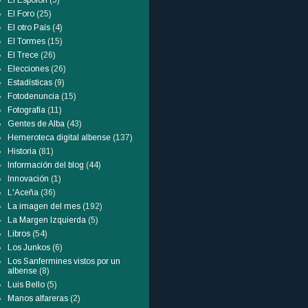
El Espolón
(5)
El Foro
(25)
El otro País
(4)
El Tormes
(15)
El Trece
(26)
Elecciones
(26)
Estadísticas
(9)
Fotodenuncia
(15)
Fotografía
(11)
Gentes de Alba
(43)
Hemeroteca digital albense
(137)
Historia
(81)
Información del blog
(44)
Innovación
(1)
L'Aceña
(36)
La imagen del mes
(192)
La Margen Izquierda
(5)
Libros
(54)
Los Junkos
(6)
Los Sanfermines vistos por un
albense
(8)
Luis Bello
(5)
Manos alfareras
(2)