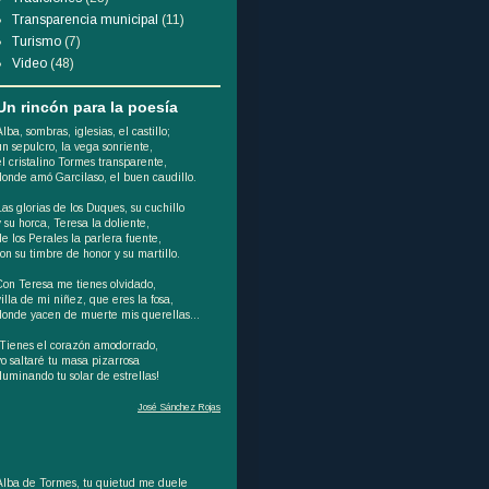
Transparencia municipal
(11)
Turismo
(7)
Video
(48)
Un rincón para la poesía
Alba, sombras, iglesias, el castillo;
un sepulcro, la vega sonriente,
el cristalino Tormes transparente,
donde amó Garcilaso, el buen caudillo.
Las glorias de los Duques, su cuchillo
y su horca, Teresa la doliente,
de los Perales la parlera fuente,
son su timbre de honor y su martillo.
Con Teresa me tienes olvidado,
villa de mi niñez, que eres la fosa,
donde yacen de muerte mis querellas...
¡Tienes el corazón amodorrado,
yo saltaré tu masa pizarrosa
iluminando tu solar de estrellas!
José Sánchez Rojas
Alba de Tormes, tu quietud me duele