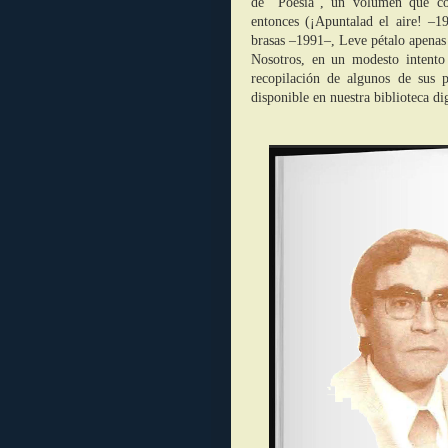
de “Poesía”, un volumen que co
entonces (¡Apuntalad el aire! –
brasas –1991–, Leve pétalo apenas
Nosotros, en un modesto intento
recopilación de algunos de sus 
disponible en nuestra biblioteca dig