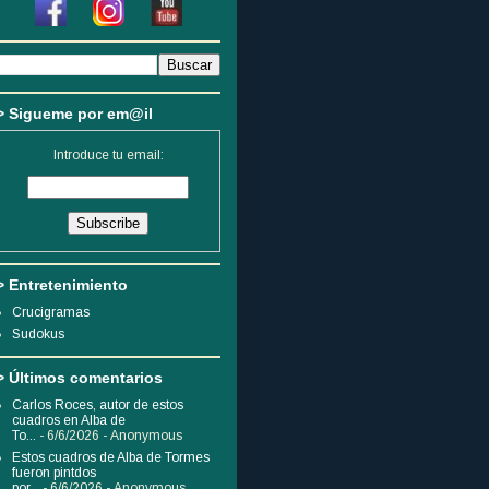
> Sigueme por em@il
Introduce tu email:
> Entretenimiento
Crucigramas
Sudokus
> Últimos comentarios
Carlos Roces, autor de estos
cuadros en Alba de
To...
- 6/6/2026
- Anonymous
Estos cuadros de Alba de Tormes
fueron pintdos
por...
- 6/6/2026
- Anonymous