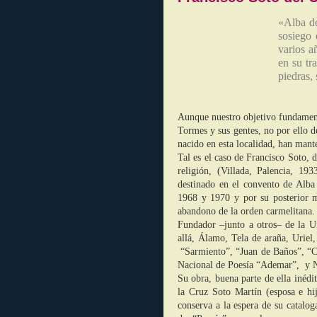
«Alba de
sosiego 
varios a
en su tr
piedras, 
Aunque nuestro objetivo fundamental
Tormes y sus gentes, no por ello d
nacido en esta localidad, han mante
Tal es el caso de Francisco Soto,
religión, (Villada, Palencia, 1
destinado en el convento de Alba
1968 y 1970 y por su posterior m
abandono de la orden carmelitana.
Fundador –junto a otros– de la Un
allá, Álamo, Tela de araña, Uriel
“Sarmiento”, “Juan de Baños”, “C
Nacional de Poesía “Ademar”, y N
Su obra, buena parte de ella inéd
la Cruz Soto Martín (esposa e hij
conserva a la espera de su catalog