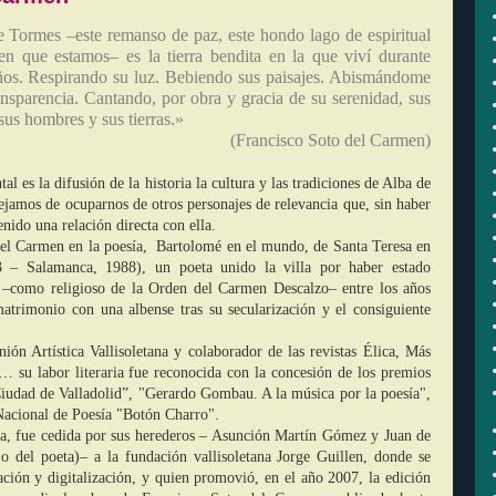
 Tormes –este remanso de paz, este hondo lago de espiritual
en que estamos– es la tierra bendita en la que viví durante
ños. Respirando su luz. Bebiendo sus paisajes. Abismándome
ansparencia. Cantando, por obra y gracia de su serenidad, sus
sus hombres y sus tierras.»
(Francisco Soto del Carmen)
 es la difusión de la historia la cultura y las tradiciones de Alba de
ejamos de ocuparnos de otros personajes de relevancia que, sin haber
nido una relación directa con ella.
 del Carmen en la poesía, Bartolomé en el mundo, de Santa Teresa en
933 – Salamanca, 1988), un poeta unido la villa por haber estado
 –como religioso de la Orden del Carmen Descalzo– entre los años
atrimonio con una albense tras su secularización y el consiguiente
ión Artística Vallisoletana y colaborador de las revistas Élica, Más
,… su labor literaria fue reconocida con la concesión de los premios
iudad de Valladolid”, "Gerardo Gombau. A la música por la poesía",
acional de Poesía "Botón Charro".
ita, fue cedida por sus herederos – Asunción Martín Gómez y Juan de
o del poeta)– a la fundación vallisoletana Jorge Guillen, donde se
ación y digitalización, y quien promovió, en el año 2007, la edición