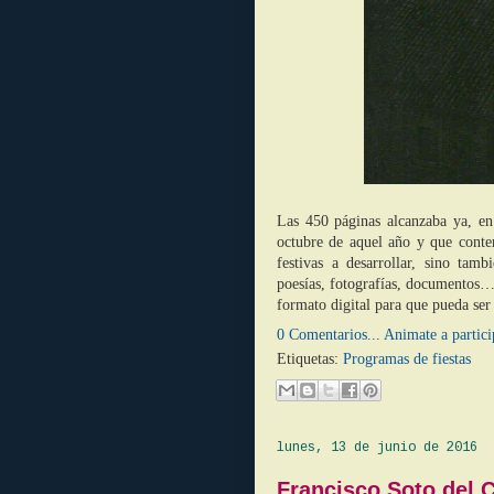
Las 450 páginas alcanzaba ya, en
octubre de aquel año y que conte
festivas a desarrollar, sino tam
poesías, fotografías, documentos…
formato digital para que pueda ser
0 Comentarios... Animate a partici
Etiquetas:
Programas de fiestas
lunes, 13 de junio de 2016
Francisco Soto del 