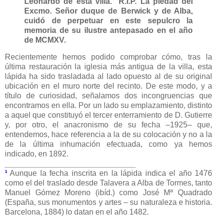
Leonardo de esta villa. R.I.P. La piedad del
Excmo. Señor duque de Berwick y de Alba,
cuidó de perpetuar en este sepulcro la
memoria de su ilustre antepasado en el año
de MCMXV.
Recientemente hemos podido comprobar cómo, tras la
última restauración la iglesia más antigua de la villa, esta
lápida ha sido trasladada al lado opuesto al de su original
ubicación en el muro norte del recinto. De este modo, y a
título de curiosidad, señalamos dos incongruencias que
encontramos en ella. Por un lado su emplazamiento, distinto
a aquel que constituyó el tercer enterramiento de D. Gutierre
y, por otro, el anacronismo de su fecha –1925– que,
entendemos, hace referencia a la de su colocación y no a la
de la última inhumación efectuada, como ya hemos
indicado, en 1892.
______________________________
¹
Aunque la fecha inscrita en la lápida indica el año 1476
como el del traslado desde Talavera a Alba de Tormes, tanto
Manuel Gómez Moreno (ibíd.) como José Mª Quadrado
(España, sus monumentos y artes – su naturaleza e historia.
Barcelona, 1884) lo datan en el año 1482.