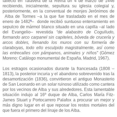
falleció en Talavera de la Reina un 4 de marzo de 1446
recibiendo, inicialmente, sepultura su iglesia colegial y,
posteriormente, en la conventual de monjes Jerónimos de
Alba de Tormes –a la que fue trasladado en el mes de
enero de 1482
¹
– donde recibió suntuoso enterramiento en
sepulcro de mármol blanco situado en una capilla –al lado
del Evangelio– revestida
“de alabastro de Cogulludo,
formando arco carpanel sin capiteles, bóveda de crucería y
arcos dobles, llenando los muros con su formería de
claraboyas, todo ello esculpido magistralmente, así como
las entrecalles con pámpanos, animales y niños”
(Gómez
Moreno: Catálogo monumental de España. Madrid, 1967)
.
Los estragos ocasionados durante la francesada (1808 –
1813), la posterior incuria y el abandono sobrevenido tras la
desamortización (1836), convirtieron el antiguo Monasterio
de San Leonardo en un solar ruinoso utilizado como cantera
por los vecinos de Alba y sus alrededores. Esta lamentable
situación indujo al 16º duque de Alba, Carlos María Fitz-
James Stuart y Portocarrero Palafox a procurar un mejor y
más digno lugar en el que reposar los restos mortales del
que fuera el primero del linaje de los Alba.