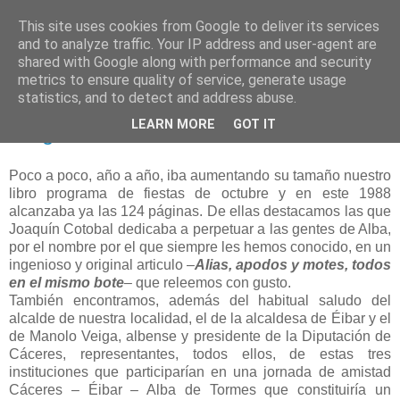
This site uses cookies from Google to deliver its services
and to analyze traffic. Your IP address and user-agent are
shared with Google along with performance and security
metrics to ensure quality of service, generate usage
statistics, and to detect and address abuse.
viernes, 26 de junio de 2015
LEARN MORE
GOT IT
Programa de fiestas 1988
Poco a poco, año a año, iba aumentando su tamaño nuestro
libro programa de fiestas de octubre y en este 1988
alcanzaba ya las 124 páginas. De ellas destacamos las que
Joaquín Cotobal dedicaba a perpetuar a las gentes de Alba,
por el nombre por el que siempre les hemos conocido, en un
ingenioso y original articulo –
Alias, apodos y motes, todos
en el mismo bote
– que releemos con gusto.
También encontramos, además del habitual saludo del
alcalde de nuestra localidad, el de la alcaldesa de Éibar y el
de Manolo Veiga, albense y presidente de la Diputación de
Cáceres, representantes, todos ellos, de estas tres
instituciones que participarían en una jornada de amistad
Cáceres – Éibar – Alba de Tormes que constituiría un