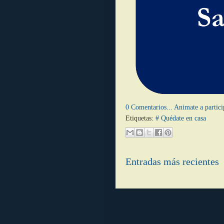
0 Comentarios... Animate a partici
Etiquetas:
# Quédate en casa
Entradas más recientes