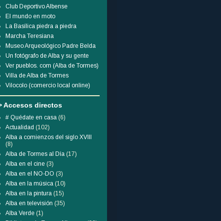
Club Deportivo Albense
El mundo en moto
La Basílica piedra a piedra
Marcha Teresiana
Museo Arqueológico Padre Belda
Un fotógrafo de Alba y su gente
Ver pueblos. com (Alba de Tormes)
Villa de Alba de Tormes
Vilocolo (comercio local online)
> Accesos directos
# Quédate en casa
(6)
Actualidad
(102)
Alba a comienzos del siglo XVIII
(8)
Alba de Tormes al Día
(17)
Alba en el cine
(3)
Alba en el NO-DO
(3)
Alba en la música
(10)
Alba en la pintura
(15)
Alba en televisión
(35)
Alba Verde
(1)