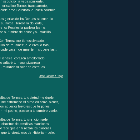
un sepulcro, la vega sonriente,
el cristalino Tormes transparente,
donde amó Garcilaso, el buen caudillo.
Las glorias de los Duques, su cuchillo
y su horca, Teresa la doliente,
de los Perales la parlera fuente,
son su timbre de honor y su martillo.
Con Teresa me tienes olvidado,
villa de mi niñez, que eres la fosa,
donde yacen de muerte mis querellas...
¡Tienes el corazón amodorrado,
yo saltaré tu masa pizarrosa
iluminando tu solar de estrellas!
José Sánchez Rojas
Alba de Tormes, tu quietud me duele
y me estremece el alma en convulsiones,
con aquestos fervores que tu pones
en mi pecho, porque a tu cumbre vuele.
Alba de Tormes, tu silencio huele
a claustros de seráficas mansiones…,
parece que en ti rezan los blasones
y que tu viento oros de Historia muele.