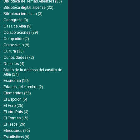
Biblioteca de Temas Albenses
(33)
Biblioteca digital albense
(32)
Biblioteca teresiana
(3)
Cartografía
(3)
Casa de Alba
(9)
Colaboraciones
(29)
Compartido
(2)
Cornezuelo
(9)
Cultura
(38)
Curiosidades
(72)
Deportes
(4)
Diario de la defensa del castillo de
Alba
(24)
Economía
(10)
Edades del Hombre
(2)
Efemérides
(55)
El Espolón
(5)
El Foro
(25)
El otro País
(4)
El Tormes
(15)
El Trece
(26)
Elecciones
(26)
Estadísticas
(9)