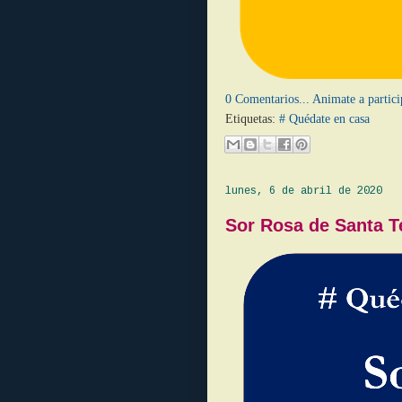
0 Comentarios... Animate a partici
Etiquetas:
# Quédate en casa
lunes, 6 de abril de 2020
Sor Rosa de Santa T