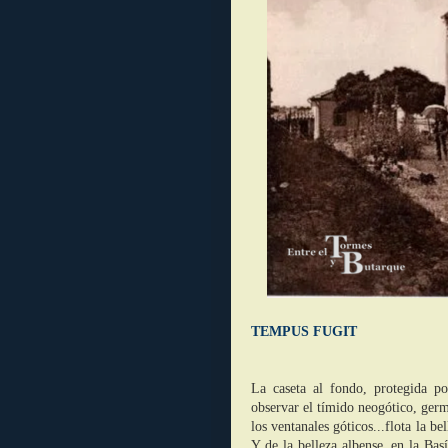
TEMPUS FUGIT
La caseta al fondo, protegida po
observar el tímido neogótico, germe
los ventanales góticos...flota la be
Y de la belleza albense, en la Bas