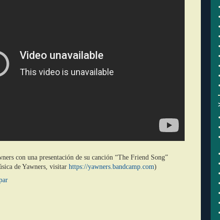
ers con una presentación de su canción “The Friend Song”
sica de Yawners, visitar
https://yawners.bandcamp.com
)
par