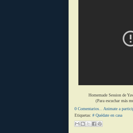
Homemade Session de Yawn
(Para escuchar más mú
0 Comentarios... Animate a partici
Etiquetas:
# Quédate en casa