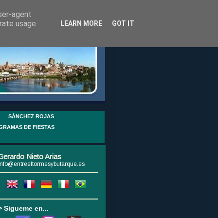
user-agent
erate usage
LEARN MORE
GOT IT
SÁNCHEZ ROJAS
GRAMAS DE FIESTAS
Gerardo Nieto Arias
info@entreeltormesybutarque.es
> Sigueme en...