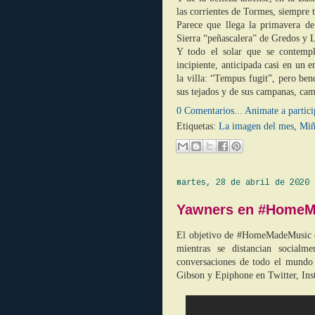
las corrientes de Tormes, siempre t
Parece que llega la primavera de
Sierra “peñascalera” de Gredos y L
Y todo el solar que se contempl
incipiente, anticipada casi en un 
la villa: “Tempus fugit”, pero ben
sus tejados y de sus campanas, ca
0 Comentarios... Animate a partici
Etiquetas:
La imagen del mes
,
Miñ
martes, 28 de abril de 2020
Yawners en #Home
El objetivo de #HomeMadeMusic es
mientras se distancian socialme
conversaciones de todo el mundo 
Gibson y Epiphone en Twitter, I