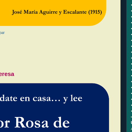
par
eresa