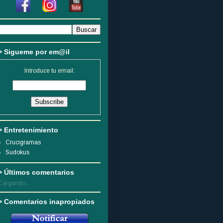
> Sigueme por em@il
Introduce tu email:
> Entretenimiento
Crucigramas
Sudokus
> Últimos comentarios
Cargando...
> Comentarios inapropiados