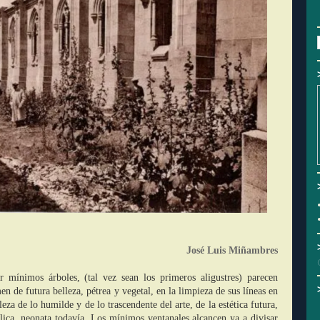
José Luis Miñambres
r mínimos árboles, (tal vez sean los primeros aligustres) parecen
n de futura belleza, pétrea y vegetal, en la limpieza de sus líneas en
lleza de lo humilde y de lo trascendente del arte, de la estética futura,
ílica, neonata todavía. Los mínimos ventanales alcancen ya a divisar