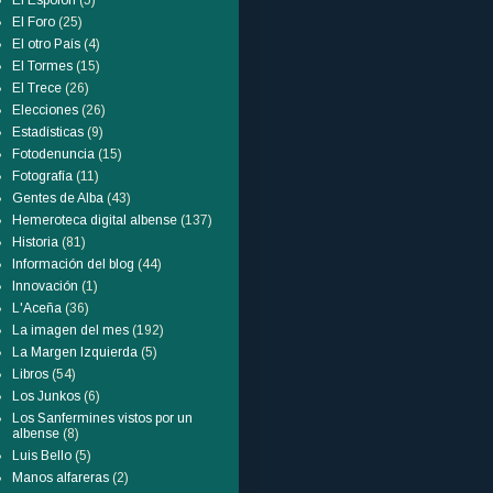
El Espolón
(5)
El Foro
(25)
El otro País
(4)
El Tormes
(15)
El Trece
(26)
Elecciones
(26)
Estadísticas
(9)
Fotodenuncia
(15)
Fotografía
(11)
Gentes de Alba
(43)
Hemeroteca digital albense
(137)
Historia
(81)
Información del blog
(44)
Innovación
(1)
L'Aceña
(36)
La imagen del mes
(192)
La Margen Izquierda
(5)
Libros
(54)
Los Junkos
(6)
Los Sanfermines vistos por un
albense
(8)
Luis Bello
(5)
Manos alfareras
(2)