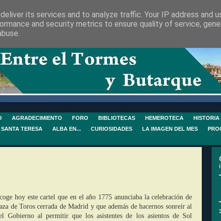
eliver its services and to analyze traffic. Your IP address and 
ormance and security metrics to ensure quality of service, gen
abuse.
O
AGRADECIMIENTO
FORO
BIBLIOTECAS
HEMEROTECA
HISTORIA
 SANTA TERESA
ALBA EN...
CURIOSIDADES
LA IMAGEN DEL MES
PRO
ecoge hoy este cartel que en el año 1775 anunciaba la celebración de
Plaza de Toros cerrada de Madrid y que además de hacernos sonreír al
el Gobierno al permitir que los asistentes de los asientos de Sol