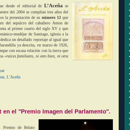
L’Aceña
que desde el editorial de
se
mestre del 2004 se cumplían tres años del
mos la presentación de su
número 12
que
gen del sepulcro del caballero Anton de
nta al primer cuarto del siglo XV y que
ománico-mudéjar de Santiago, iglesia a la
dedica un detallado reportaje al igual que
arandilla ya descrita, en marzo de 1926,
nque con escasa relación con la tierra que
aba
«raíces familiares, ni otro bien, ni otra
par
nse
,
L'Aceña
t en el "Premio Imagen del Parlamento".
l Premio de Relato