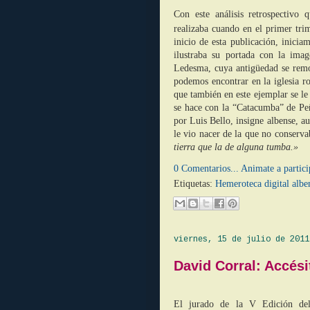
Con este análisis retrospectivo 
realizaba cuando en el primer tri
inicio de esta publicación, inicia
ilustraba su portada con la ima
Ledesma, cuya antigüedad se remo
podemos encontrar en la iglesia r
que también en este ejemplar se le 
se hace con la “Catacumba” de Peñ
por Luis Bello, insigne albense, au
le vio nacer de la que no conserv
tierra que la de alguna tumba.»
0 Comentarios... Animate a partici
Etiquetas:
Hemeroteca digital albe
viernes, 15 de julio de 2011
David Corral: Accési
El jurado de la V Edición de