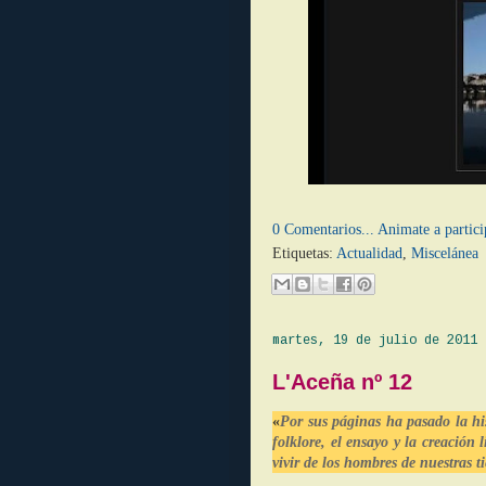
0 Comentarios... Animate a partici
Etiquetas:
Actualidad
,
Miscelánea
martes, 19 de julio de 2011
L'Aceña nº 12
«
Por sus páginas ha pasado la hist
folklore, el ensayo y la creación l
vivir de los hombres de nuestras ti