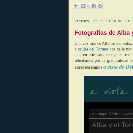
viernes, 22 de julio de 2011
Fotografías de Alba 
Una vez más es Alfonso González, 
a orillas del Tormes
nos da la noti
que, en este caso, recoge el resul
felicitamos por la gran calidad 
a vista de De
estrenada página