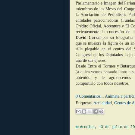
Parlamentario e Imagen del Parla
miembros de las Mesas del Congr
la Asociación de Periodistas Par
entidades patrocinadoras (Fundac
Crédito Oficial, Accenture y El Co
recientemente la concesión de u
David Corral
por su fotografía
que se muestra la figura de un an
silla plegable en el centro del
Congreso de los Diputados, bajo l
una de sus ujieres.
Desde Entre el Tormes y Butarque
(a quien vemos posando junto a s
obtenido y le agradecemos 
compartirlo con todos nosotros.
0 Comentarios... Animate a partici
Etiquetas:
Actualidad
,
Gentes de A
miércoles, 13 de julio de 20