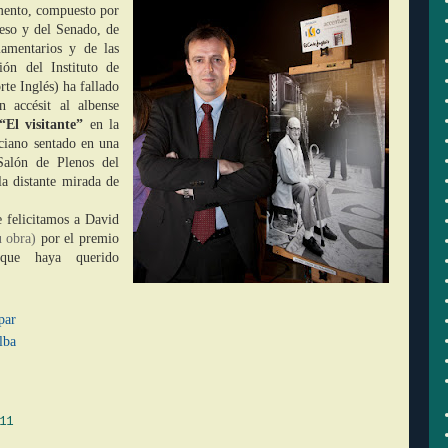
mento, compuesto por
eso y del Senado, de
lamentarios y de las
ión del Instituto de
rte Inglés) ha fallado
n accésit al albense
“El visitante”
en la
ciano sentado en una
 Salón de Plenos del
a distante mirada de
 felicitamos a David
u obra)
por el premio
que haya querido
par
lba
11