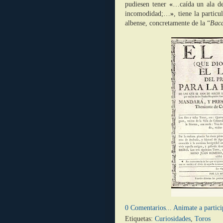
pudiesen tener
«
…caída un ala de
incomodidad;…
»
, tiene la partic
albense, concretamente de la “
Bac
0 Comentarios... Animate a partici
Etiquetas:
Curiosidades
,
Toros