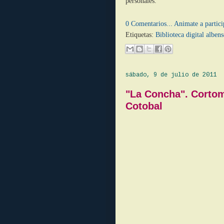
personales.
0 Comentarios... Animate a partici
Etiquetas:
Biblioteca digital albens
sábado, 9 de julio de 2011
"La Concha". Cortom
Cotobal