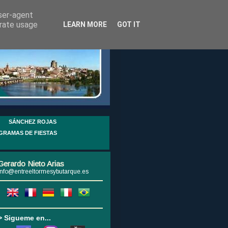
user-agent
erate usage
LEARN MORE
GOT IT
SÁNCHEZ ROJAS
GRAMAS DE FIESTAS
Gerardo Nieto Arias
info@entreeltormesybutarque.es
> Sigueme en...