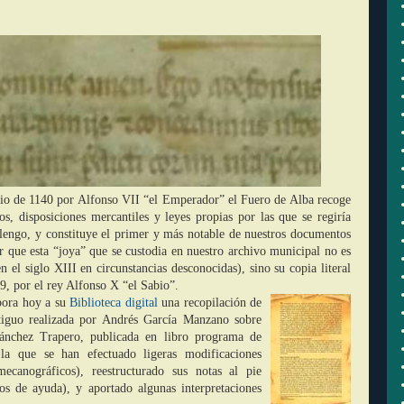
lio de 1140 por Alfonso VII “el Emperador” el Fuero de Alba recoge
os, disposiciones mercantiles y leyes propias por las que se regiría
lengo, y constituye el primer y más notable de nuestros documentos
tar que esta “joya” que se custodia en nuestro archivo municipal no es
n el siglo XIII en circunstancias desconocidas), sino su copia literal
79, por el rey Alfonso X “el Sabio”.
pora hoy a su
Biblioteca digital
una recopilación de
antiguo realizada por Andrés García Manzano sobre
 Sánchez Trapero, publicada en libro programa de
la que se han efectuado ligeras modificaciones
ecanográficos), reestructurado sus notas al pie
os de ayuda), y aportado algunas interpretaciones