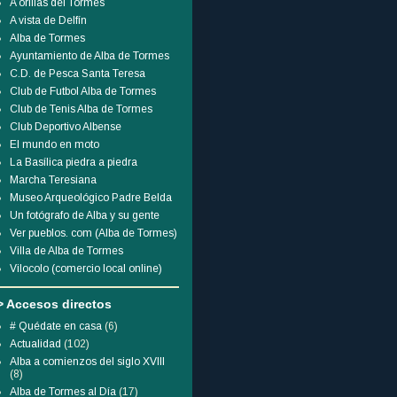
A orillas del Tormes
A vista de Delfín
Alba de Tormes
Ayuntamiento de Alba de Tormes
C.D. de Pesca Santa Teresa
Club de Futbol Alba de Tormes
Club de Tenis Alba de Tormes
Club Deportivo Albense
El mundo en moto
La Basílica piedra a piedra
Marcha Teresiana
Museo Arqueológico Padre Belda
Un fotógrafo de Alba y su gente
Ver pueblos. com (Alba de Tormes)
Villa de Alba de Tormes
Vilocolo (comercio local online)
> Accesos directos
# Quédate en casa
(6)
Actualidad
(102)
Alba a comienzos del siglo XVIII
(8)
Alba de Tormes al Día
(17)