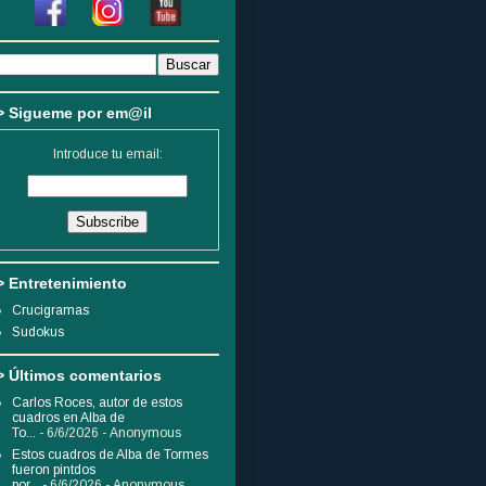
> Sigueme por em@il
Introduce tu email:
> Entretenimiento
Crucigramas
Sudokus
> Últimos comentarios
Carlos Roces, autor de estos
cuadros en Alba de
To...
- 6/6/2026
- Anonymous
Estos cuadros de Alba de Tormes
fueron pintdos
por...
- 6/6/2026
- Anonymous