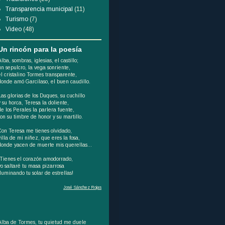
Transparencia municipal
(11)
Turismo
(7)
Video
(48)
Un rincón para la poesía
Alba, sombras, iglesias, el castillo;
un sepulcro, la vega sonriente,
el cristalino Tormes transparente,
donde amó Garcilaso, el buen caudillo.
Las glorias de los Duques, su cuchillo
y su horca, Teresa la doliente,
de los Perales la parlera fuente,
son su timbre de honor y su martillo.
Con Teresa me tienes olvidado,
villa de mi niñez, que eres la fosa,
donde yacen de muerte mis querellas...
¡Tienes el corazón amodorrado,
yo saltaré tu masa pizarrosa
iluminando tu solar de estrellas!
José Sánchez Rojas
Alba de Tormes, tu quietud me duele