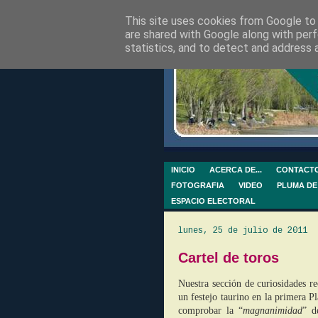
This site uses cookies from Google to d
are shared with Google along with perf
statistics, and to detect and address 
INICIO
ACERCA DE...
CONTACT
FOTOGRAFIA
VIDEO
PLUMA DE
ESPACIO ELECTORAL
lunes, 25 de julio de 2011
Cartel de toros
Nuestra sección de curiosidades r
un festejo taurino en la primera 
comprobar la “
magnanimidad
” d