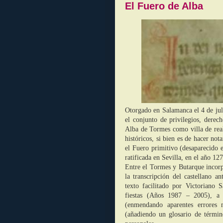
El Fuero de Alba
Otorgado en Salamanca el 4 de ju
el conjunto de privilegios, derech
Alba de Tormes como villa de rea
históricos, si bien es de hacer no
el Fuero primitivo (desaparecido e
ratificada en Sevilla, en el año 12
Entre el Tormes y Butarque incor
la transcripción del castellano 
texto facilitado por Victoriano
fiestas (Años 1987 – 2005), a 
(enmendando aparentes errores m
(añadiendo un glosario de términ