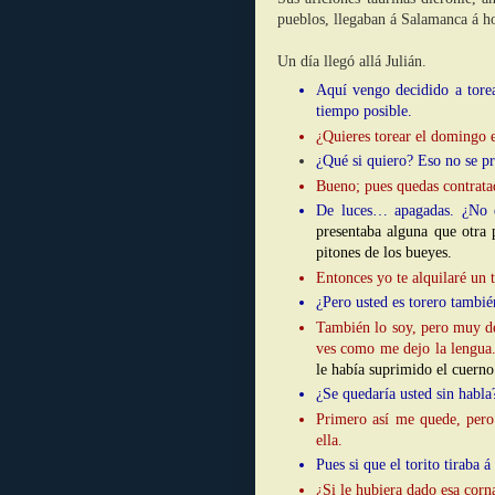
pueblos, llegaban á Salamanca á ho
Un día llegó allá Julián.
Aquí vengo decidido a torea
tiempo posible.
¿Quieres torear el domingo 
¿Qué si quiero? Eso no se p
Bueno; pues quedas contratad
De luces… apagadas. ¿No e
presentaba alguna que otra 
pitones de los bueyes.
Entonces yo te alquilaré un 
¿Pero usted es torero tambié
También lo soy, pero muy de
ves como me dejo la lengua
le había suprimido el cuerno
¿Se quedaría usted sin habla
Primero así me quede, pero
ella.
Pues si que el torito tiraba á
¿Si le hubiera dado esa cor