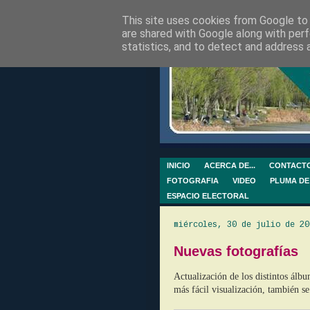
This site uses cookies from Google to d
are shared with Google along with perf
statistics, and to detect and address 
INICIO
ACERCA DE...
CONTACT
FOTOGRAFIA
VIDEO
PLUMA DE
ESPACIO ELECTORAL
miércoles, 30 de julio de 20
Nuevas fotografías
Actualización de los distintos álb
más fácil visualización, también se