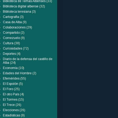
Biblioteca de Temas Albenses
(33)
Biblioteca digital albense
(32)
Biblioteca teresiana
(3)
Cartografía
(3)
Casa de Alba
(9)
Colaboraciones
(29)
Compartido
(2)
Cornezuelo
(9)
Cultura
(38)
Curiosidades
(72)
Deportes
(4)
Diario de la defensa del castillo de
Alba
(24)
Economía
(10)
Edades del Hombre
(2)
Efemérides
(55)
El Espolón
(5)
El Foro
(25)
El otro País
(4)
El Tormes
(15)
El Trece
(26)
Elecciones
(26)
Estadísticas
(9)