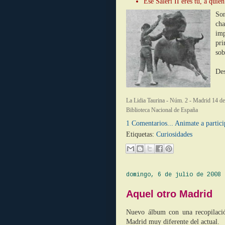
Ese Saleri II eres tú, á qui
Son
cha
im
pri
sob
Des
La Lidia Taurina - Núm. 2 - Madrid 14 de
Biblioteca Nacional de España
1 Comentarios... Animate a partici
Etiquetas:
Curiosidades
domingo, 6 de julio de 2008
Aquel otro Madrid
Nuevo álbum con una recopilación
Madrid muy diferente del actual.