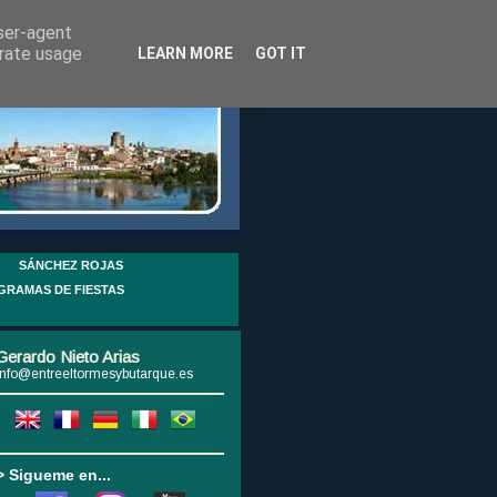
user-agent
erate usage
LEARN MORE
GOT IT
SÁNCHEZ ROJAS
GRAMAS DE FIESTAS
Gerardo Nieto Arias
info@entreeltormesybutarque.es
> Sigueme en...