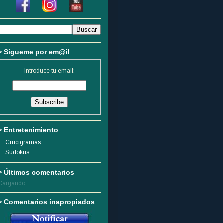
> Sigueme por em@il
Introduce tu email:
> Entretenimiento
Crucigramas
Sudokus
> Últimos comentarios
Cargando...
> Comentarios inapropiados