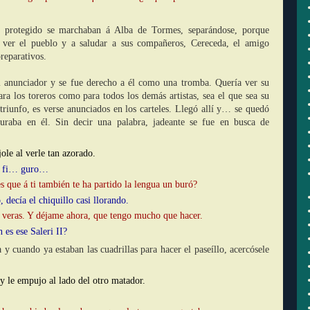
u protegido se marchaban á Alba de Tormes, separándose, porque
a ver el pueblo y a saludar a sus compañeros, Cereceda, el amigo
reparativos.
el anunciador y se fue derecho a él como una tromba. Quería ver su
ra los toreros como para todos los demás artistas, sea el que sea su
 triunfo, es verse anunciados en los carteles. Llegó allí y… se quedó
raba en él. Sin decir una palabra, jadeante se fue en busca de
jole al verle tan azorado.
 fi… guro…
 que á ti también te ha partido la lengua un buró?
decía el chiquillo casi llorando.
o veras. Y déjame ahora, que tengo mucho que hacer.
es ese Saleri II?
ta y cuando ya estaban las cuadrillas para hacer el paseíllo, acercósele
y le empujo al lado del otro matador.