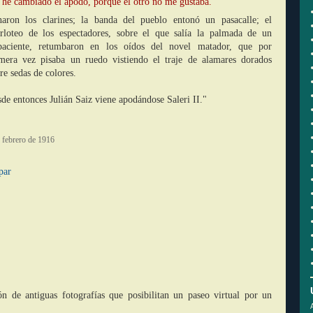
en he cambiado el apodo, porque el otro no me gustaba.
aron los clarines; la banda del pueblo entonó un pasacalle; el
rloteo de los espectadores, sobre el que salía la palmada de un
paciente, retumbaron en los oídos del novel matador, que por
mera vez pisaba un ruedo vistiendo el traje de alamares dorados
re sedas de colores.
de entonces Julián Saiz viene apodándose Saleri II."
 febrero de 1916
par
 de antiguas fotografías que posibilitan un paseo virtual por un