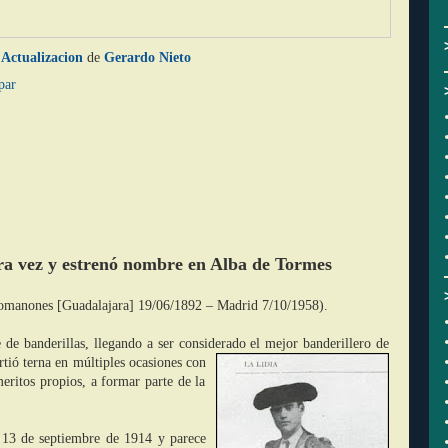
Actualizacion
de
Gerardo Nieto
par
era vez y estrenó nombre en Alba de Tormes
omanones [Guadalajara] 19/06/1892 – Madri
d
7/10/1958).
 de banderillas, lle
gando a ser conside
rad
o el mejor banderillero de
rtió terna en múltiples ocasiones c
on
meritos
propios, a formar parte de la
 13 de septiembre de 1914 y pare
ce