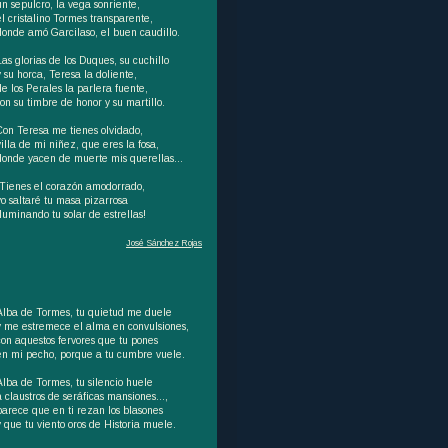
un sepulcro, la vega sonriente,
el cristalino Tormes transparente,
donde amó Garcilaso, el buen caudillo.
Las glorias de los Duques, su cuchillo
y su horca, Teresa la doliente,
de los Perales la parlera fuente,
son su timbre de honor y su martillo.
Con Teresa me tienes olvidado,
villa de mi niñez, que eres la fosa,
donde yacen de muerte mis querellas...
¡Tienes el corazón amodorrado,
yo saltaré tu masa pizarrosa
iluminando tu solar de estrellas!
José Sánchez Rojas
Alba de Tormes, tu quietud me duele
y me estremece el alma en convulsiones,
con aquestos fervores que tu pones
en mi pecho, porque a tu cumbre vuele.
Alba de Tormes, tu silencio huele
a claustros de seráficas mansiones…,
parece que en ti rezan los blasones
y que tu viento oros de Historia muele.