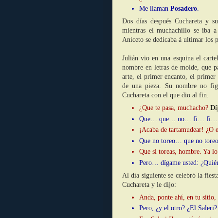
Me llaman
Posadero
.
Dos días después Cuchareta y s
mientras el muchachillo se iba 
Aniceto se dedicaba á ultimar los p
Julián vio en una esquina el cart
nombre en letras de molde, que pa
arte, el primer encanto, el primer
de una pieza. Su nombre no figu
Cuchareta con el que dio al fin.
¿Que te pasa, muchacho?
Dí
Que… que… no… fi… fi…
¡Acaba de tartamudear! ¿O es
Que no toreo… que no toreo, 
Que si toreas, hombre. Ya l
Pero… dígame usted: ¿Quién 
Al día siguiente se celebró la fies
Cuchareta y le dijo:
Anda, ponte ahí, en tu sitio,
Pero, ¿y el otro? ¿El Saleri?