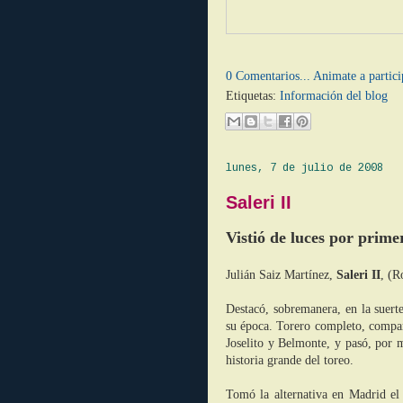
0 Comentarios... Animate a partici
Etiquetas:
Información del blog
lunes, 7 de julio de 2008
Saleri II
Vistió de luces por prim
Julián Saiz Martínez,
Saleri II
, (R
Destacó, sobremanera, en la suerte
su época. Torero completo, com
pa
Joselito y Belmonte, y pasó, por 
historia grande del toreo.
Tomó la alternativa en Madrid el