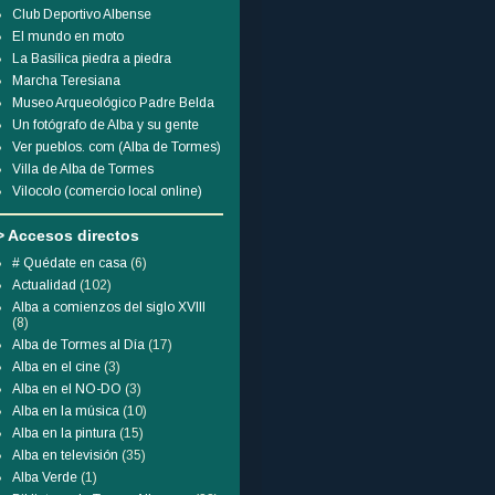
Club Deportivo Albense
El mundo en moto
La Basílica piedra a piedra
Marcha Teresiana
Museo Arqueológico Padre Belda
Un fotógrafo de Alba y su gente
Ver pueblos. com (Alba de Tormes)
Villa de Alba de Tormes
Vilocolo (comercio local online)
> Accesos directos
# Quédate en casa
(6)
Actualidad
(102)
Alba a comienzos del siglo XVIII
(8)
Alba de Tormes al Día
(17)
Alba en el cine
(3)
Alba en el NO-DO
(3)
Alba en la música
(10)
Alba en la pintura
(15)
Alba en televisión
(35)
Alba Verde
(1)