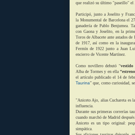
que realizó su último "paseillo" e
Participó, junto a Joselito y Fran
la M
onumental de Barcelona el 27
g
anadería de Pablo Benjumea. Ta
con Gaona y Jo
selito, en la prim
Toros de Albacete ante astados de 
de 1917, así como en la inaugur
Fermín de 1922 junto a Juan Lui
encierro de Vicente Martínez.
Como novillero debutó “
vestido
Alba de Tormes y en ella
“estren
el artículo publica
do el 14 de feb
Taurina
” que, como curiosidad, se
"Aniceto Ajo, alias Cuchareta es l
influencia.
Durante sus primeras correrías ta
cuando marchó de Madrid después d
Aniceto es un tipo original: peq
simpática.
Sus aficiones taurinas diéronle, a