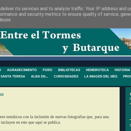
eliver its services and to analyze traffic. Your IP address and 
ormance and security metrics to ensure quality of service, gen
abuse.
O
AGRADECIMIENTO
FORO
BIBLIOTECAS
HEMEROTECA
HISTORIA
 SANTA TERESA
ALBA EN...
CURIOSIDADES
LA IMAGEN DEL MES
PRO
08
umes temáticos con la inclusión de nuevas fotografías que, para una
 incluyen en este que aquí se publica.