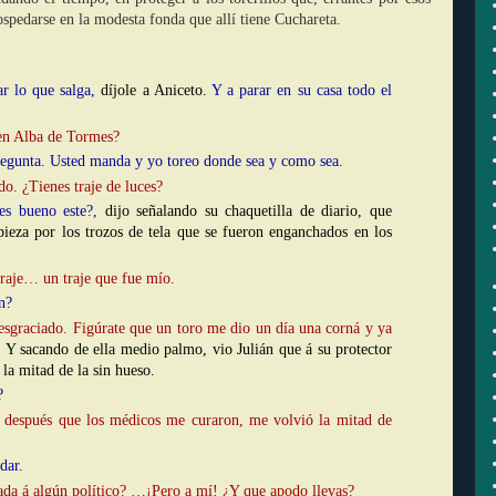
spedarse en la modesta fonda que allí tiene Cuchareta.
r lo que salga
,
díjole a Aniceto.
Y a parar en su casa todo el
en Alba de Tormes?
regunta. Usted manda y yo toreo donde sea y como sea.
o. ¿Tienes traje de luces?
s bueno este?
,
dijo señalando su chaquetilla de diario, que
pieza por los trozos de tela que se fueron enganchados en los
traje… un traje que fue mío.
n?
sgraciado. Figúrate que un toro me dio un día una corná y ya
.
Y sacando de ella medio palmo, vio Julián que á su protector
 la mitad de la sin hueso.
?
 después que los médicos me curaron, me volvió la mitad de
 dar.
nada á algún político? …¡Pero a mí! ¿Y que apodo llevas?