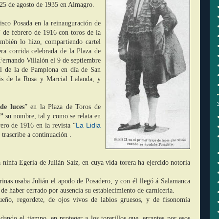
l 25 de agosto de 1935 en Almagro.
cisco Posada en la reinauguración de
 de febrero de 1916 con toros de la
mbién lo hizo, compartiendo cartel
era corrida celebrada de la Plaza de
Fernando Villalón el 9 de septiembre
al de la de Pamplona en día de San
s de la Ros
a y Marcial Lalanda, y
 de luces
” en la Plaza de Toros de
o”
su nombre, tal y como se relata en
La Lidia
rero
de 1916 en la revista “
.
 trascribe a continuación
a ninfa Egeria de Julián Saiz, en cuya vida torera ha ejercido notoria
urinas usaba Julián el apodo de Posadero, y con él llegó á Salamanca
e haber cerrado por ausencia su establecimiento de carnicería.
ueño, regordete, de ojos vivos de labios gruesos, y de fisonomía
ndando el tiempo, en proteger a los torerillos que, errantes por esos