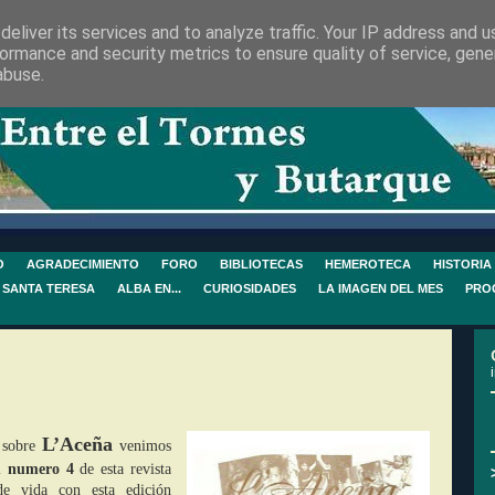
eliver its services and to analyze traffic. Your IP address and 
ormance and security metrics to ensure quality of service, gen
abuse.
O
AGRADECIMIENTO
FORO
BIBLIOTECAS
HEMEROTECA
HISTORIA
 SANTA TERESA
ALBA EN...
CURIOSIDADES
LA IMAGEN DEL MES
PRO
L’Aceña
e sobre
venimos
el
numero 4
de esta revista
e vida con esta edición