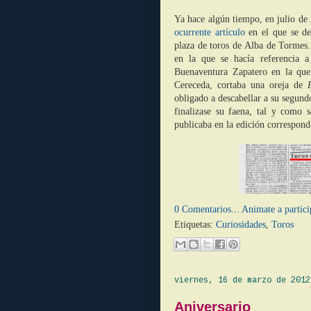
Ya hace algún tiempo, en julio de
ocurrente artículo
en el que se d
plaza de toros de Alba de Tormes.
en la que se hacía referencia 
Buenaventura Zapatero en la que 
Cereceda, cortaba una oreja de
obligado a descabellar a su segund
finalizase su faena, tal y como 
publicaba en la edición correspond
0 Comentarios... Animate a partici
Etiquetas:
Curiosidades
,
Toros
viernes, 16 de marzo de 2012
Aniversario