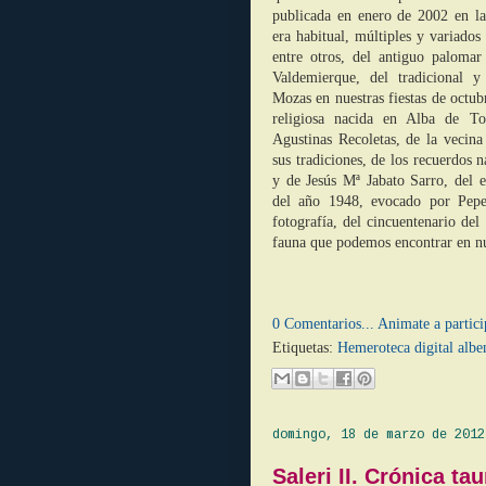
publicada en enero de 2002 en la
era habitual, múltiples y variados
entre otros, del antiguo palomar 
Valdemierque, del tradicional 
Mozas en nuestras fiestas de octub
religiosa nacida en Alba de T
Agustinas Recoletas, de la vecina
sus tradiciones, de los recuerdos 
y de Jesús Mª Jabato Sarro, del e
del año 1948, evocado por Pepe
fotografía, del cincuentenario del
fauna que podemos encontrar en n
0 Comentarios... Animate a partici
Etiquetas:
Hemeroteca digital albe
domingo, 18 de marzo de 2012
Saleri II. Crónica tau