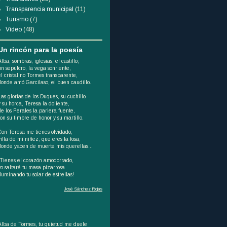
Transparencia municipal
(11)
Turismo
(7)
Video
(48)
Un rincón para la poesía
Alba, sombras, iglesias, el castillo;
un sepulcro, la vega sonriente,
el cristalino Tormes transparente,
donde amó Garcilaso, el buen caudillo.
Las glorias de los Duques, su cuchillo
y su horca, Teresa la doliente,
de los Perales la parlera fuente,
son su timbre de honor y su martillo.
Con Teresa me tienes olvidado,
villa de mi niñez, que eres la fosa,
donde yacen de muerte mis querellas...
¡Tienes el corazón amodorrado,
yo saltaré tu masa pizarrosa
iluminando tu solar de estrellas!
José Sánchez Rojas
Alba de Tormes, tu quietud me duele