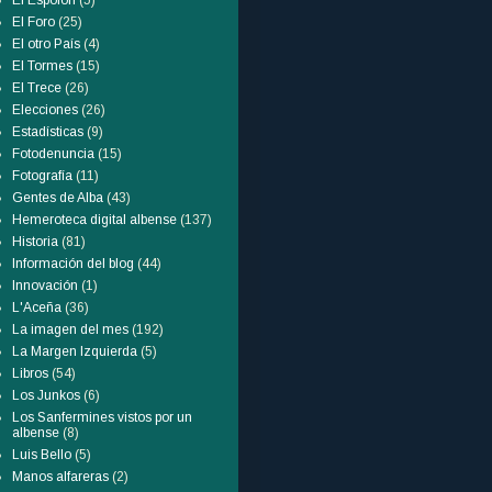
El Espolón
(5)
El Foro
(25)
El otro País
(4)
El Tormes
(15)
El Trece
(26)
Elecciones
(26)
Estadísticas
(9)
Fotodenuncia
(15)
Fotografía
(11)
Gentes de Alba
(43)
Hemeroteca digital albense
(137)
Historia
(81)
Información del blog
(44)
Innovación
(1)
L'Aceña
(36)
La imagen del mes
(192)
La Margen Izquierda
(5)
Libros
(54)
Los Junkos
(6)
Los Sanfermines vistos por un
albense
(8)
Luis Bello
(5)
Manos alfareras
(2)