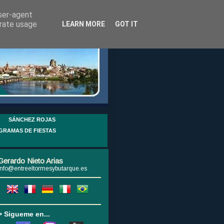
user-agent
erate usage
LEARN MORE
GOT IT
SÁNCHEZ ROJAS
GRAMAS DE FIESTAS
Gerardo Nieto Arias
info@entreeltormesybutarque.es
> Sigueme en...