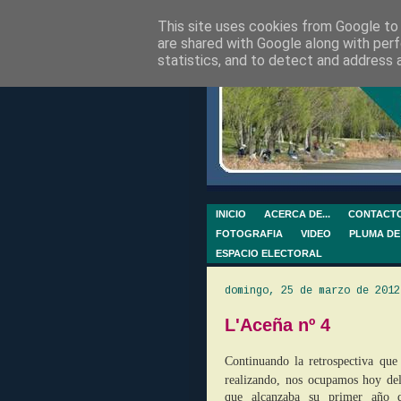
This site uses cookies from Google to d
are shared with Google along with perf
statistics, and to detect and address 
INICIO
ACERCA DE...
CONTACT
FOTOGRAFIA
VIDEO
PLUMA DE
ESPACIO ELECTORAL
domingo, 25 de marzo de 2012
L'Aceña nº 4
Continuando la retrospectiva qu
realizando, nos ocupamos hoy d
que alcanzaba su primer año d