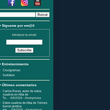
> Sigueme por em@il
Introduce tu email:
> Entretenimiento
Crucigramas
Sudokus
> Últimos comentarios
Carlos Roces, autor de estos
cuadros en Alba de
To...
- 6/6/2026
- Anonymous
Estos cuadros de Alba de Tormes
fueron pintdos
por...
- 6/6/2026
- Anonymous