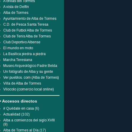
A orillas del Tormes
A vista de Delfín
Alba de Tormes
Ayuntamiento de Alba de Tormes
C.D. de Pesca Santa Teresa
Club de Futbol Alba de Tormes
Club de Tenis Alba de Tormes
Club Deportivo Albense
El mundo en moto
La Basílica piedra a piedra
Marcha Teresiana
Museo Arqueológico Padre Belda
Un fotógrafo de Alba y su gente
Ver pueblos. com (Alba de Tormes)
Villa de Alba de Tormes
Vilocolo (comercio local online)
> Accesos directos
# Quédate en casa
(6)
Actualidad
(102)
Alba a comienzos del siglo XVIII
(8)
Alba de Tormes al Día
(17)