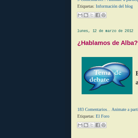
Etiquetas:
Información del blog
lunes, 12 de marzo de 2012
¿Hablamos de Alba? 
183 Comentarios... Animate a part
Etiquetas:
El Foro