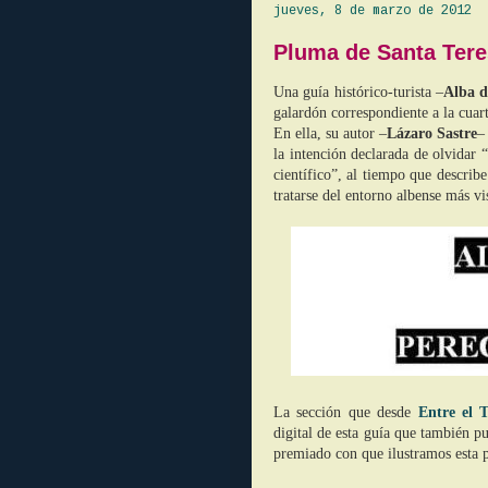
jueves, 8 de marzo de 2012
Pluma de Santa Tere
Una guía histórico-turista –
Alba d
galardón correspondiente a la cuar
En ella, su autor –
Lázaro Sastre
–
la intención declarada de olvidar 
científico”, al tiempo que describ
tratarse del entorno albense más v
La sección que desde
Entre el 
digital de esta guía que también pu
premiado con que ilustramos esta p