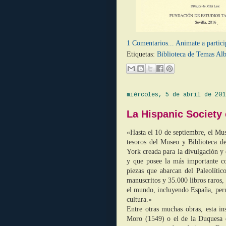
1 Comentarios... Animate a partici
Etiquetas:
Biblioteca de Temas Al
miércoles, 5 de abril de 201
La Hispanic Society
«Hasta el 10 de septiembre, el Mus
tesoros del Museo y Biblioteca de
York creada para la divulgación y 
y que posee la más importante co
piezas que abarcan del Paleolíti
manuscritos y 35.000 libros raros,
el mundo, incluyendo España, permi
cultura.»
Entre otras muchas obras, esta in
Moro (1549) o el de la Duquesa 