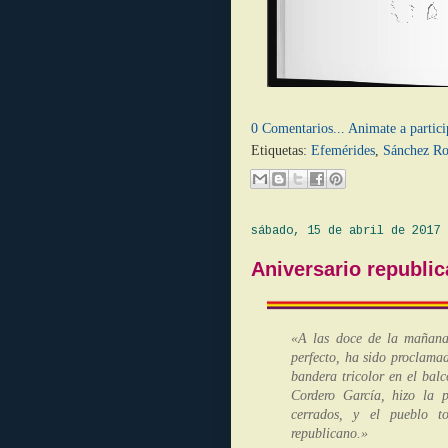
0 Comentarios... Animate a partici
Etiquetas:
Efemérides
,
Sánchez Ro
sábado, 15 de abril de 2017
Aniversario republi
«A las doce de la mañana
perfecto, ha sido proclama
bandera tricolor en el balc
Cordero García, hizo la 
cerrados, y el pueblo to
repub