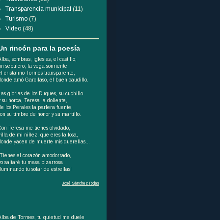
Transparencia municipal
(11)
Turismo
(7)
Video
(48)
Un rincón para la poesía
Alba, sombras, iglesias, el castillo;
un sepulcro, la vega sonriente,
el cristalino Tormes transparente,
donde amó Garcilaso, el buen caudillo.
Las glorias de los Duques, su cuchillo
y su horca, Teresa la doliente,
de los Perales la parlera fuente,
son su timbre de honor y su martillo.
Con Teresa me tienes olvidado,
villa de mi niñez, que eres la fosa,
donde yacen de muerte mis querellas...
¡Tienes el corazón amodorrado,
yo saltaré tu masa pizarrosa
iluminando tu solar de estrellas!
José Sánchez Rojas
Alba de Tormes, tu quietud me duele