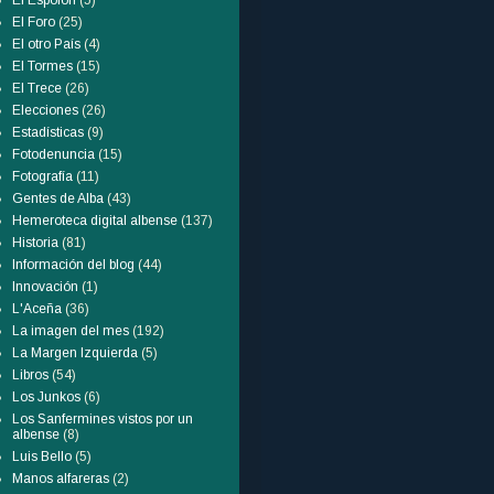
El Espolón
(5)
El Foro
(25)
El otro País
(4)
El Tormes
(15)
El Trece
(26)
Elecciones
(26)
Estadísticas
(9)
Fotodenuncia
(15)
Fotografía
(11)
Gentes de Alba
(43)
Hemeroteca digital albense
(137)
Historia
(81)
Información del blog
(44)
Innovación
(1)
L'Aceña
(36)
La imagen del mes
(192)
La Margen Izquierda
(5)
Libros
(54)
Los Junkos
(6)
Los Sanfermines vistos por un
albense
(8)
Luis Bello
(5)
Manos alfareras
(2)