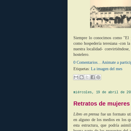
Siempre lo conocimos como "El pa
como hospedería teresiana -con la 
nuestra localidad- convirtiéndose
hostelero.
0 Comentarios... Animate a partici
Etiquetas:
La imagen del mes
miércoles, 19 de abril de 20
Retratos de mujeres
Libro en prensa
fue un formato uti
en alguno de los medios en los q
esta estructura, que podría asi
buena parte de los proyectos del e