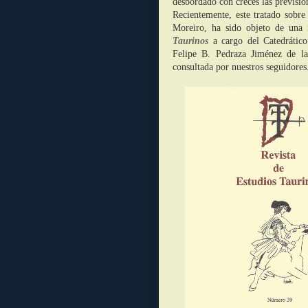
desbordado con creces las previsio
Recientemente, este tratado sobr
Moreiro, ha sido objeto de una 
Taurinos
a cargo del Catedrático
Felipe B. Pedraza Jiménez de l
consultada por nuestros seguidores