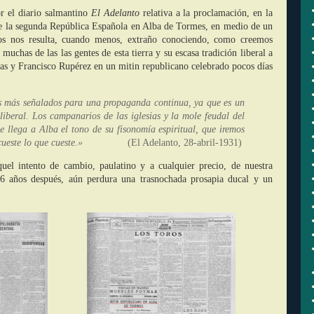
or el diario salmantino
El Adelanto
relativa a la proclamación, en la
de la segunda República Española en Alba de Tormes, en medio de un
os nos resulta, cuando menos, extraño conociendo, como creemos
 muchas de las las gentes de esta tierra y su escasa tradición liberal a
jas y Francisco Rupérez en un mitin republicano celebrado pocos días
os más señalados para una propaganda continua, ya que es un
liberal. Los campanarios de las iglesias y la mole feudal del
que llega a Alba el tono de su fisonomía espiritual, que iremos
, y cueste lo que cueste.»
(El Adelanto, 28-abril-1931)
uel intento de cambio, paulatino y a cualquier precio, de nuestra
86 años después, aún perdura una trasnochada prosapia ducal y un