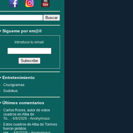
> Sigueme por em@il
Introduce tu email:
> Entretenimiento
Crucigramas
Sudokus
> Últimos comentarios
Carlos Roces, autor de estos
cuadros en Alba de
To...
- 6/6/2026
- Anonymous
Estos cuadros de Alba de Tormes
fueron pintdos
por...
- 6/6/2026
- Anonymous