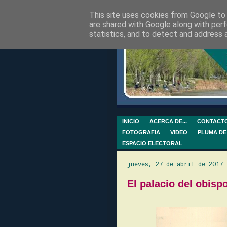
This site uses cookies from Google to d
are shared with Google along with perf
statistics, and to detect and address 
INICIO
ACERCA DE...
CONTACT
FOTOGRAFIA
VIDEO
PLUMA DE
ESPACIO ELECTORAL
jueves, 27 de abril de 2017
El palacio del obisp