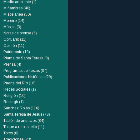
Medio ambiente
(1)
Miñambres
(40)
Miscelánea
(50)
Moreiro
(14)
Música
(3)
Notas de prensa
(6)
Obituario
(11)
Opinión
(11)
Patrimonio
(13)
Pluma de Santa Teresa
(8)
Prensa
(4)
Programas de fiestas
(87)
Publicaciones históricas
(29)
Puerta del Río
(16)
Redes Sociales
(1)
Religión
(10)
Resurgir
(1)
Sánchez Rojas
(116)
Santa Teresa de Jesús
(78)
Tablón de anuncios
(84)
Toque a reloj suelto
(11)
Toros
(6)
Tradiciones
(23)