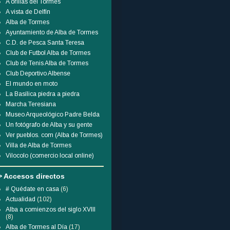
A orillas del Tormes
A vista de Delfín
Alba de Tormes
Ayuntamiento de Alba de Tormes
C.D. de Pesca Santa Teresa
Club de Futbol Alba de Tormes
Club de Tenis Alba de Tormes
Club Deportivo Albense
El mundo en moto
La Basílica piedra a piedra
Marcha Teresiana
Museo Arqueológico Padre Belda
Un fotógrafo de Alba y su gente
Ver pueblos. com (Alba de Tormes)
Villa de Alba de Tormes
Vilocolo (comercio local online)
> Accesos directos
# Quédate en casa
(6)
Actualidad
(102)
Alba a comienzos del siglo XVIII
(8)
Alba de Tormes al Día
(17)