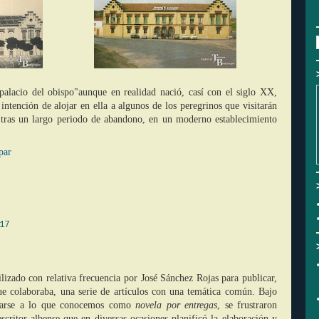
lacio del obispo"aunque en realidad nació, casí con el siglo XX,
intención de alojar en ella a algunos de los peregrinos que visitarán
, tras un largo periodo de abandono, en un moderno establecimiento
par
17
lizado con relativa frecuencia por José Sánchez Rojas para publicar,
ue colaboraba, una serie de artículos con una temática común. Bajo
milarse a lo que conocemos como
novela por entregas
, se frustraron
scritor albense que en diversas ocasiones planificó la elaboración y