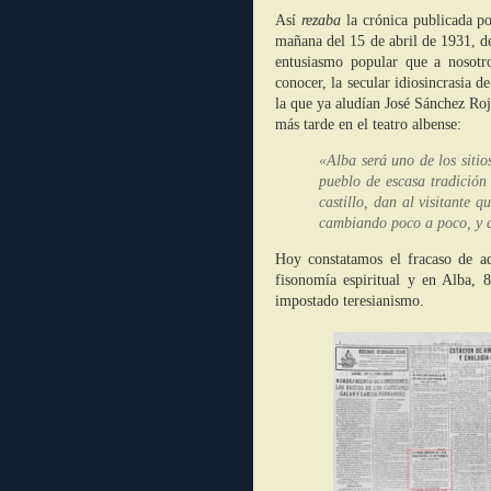
Así
rezaba
la crónica publicada p
mañana del 15 de abril de 1931, 
entusiasmo popular que a nosotr
conocer, la secular idiosincrasia de
la que ya aludían José Sánchez Ro
más tarde en el teatro albense:
«Alba será uno de los siti
pueblo de escasa tradición 
castillo, dan al visitante 
cambiando poco a poco
Hoy constatamos el fracaso de aq
fisonomía espiritual y en Alba, 
impostado teresianismo.