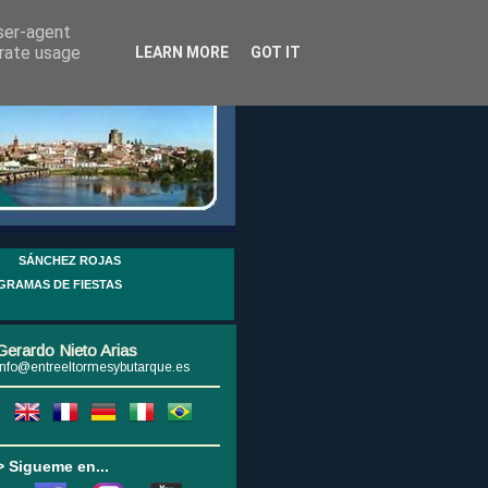
user-agent
erate usage
LEARN MORE
GOT IT
SÁNCHEZ ROJAS
GRAMAS DE FIESTAS
Gerardo Nieto Arias
info@entreeltormesybutarque.es
> Sigueme en...