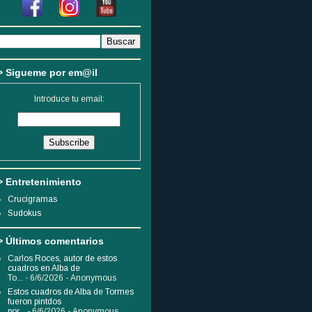
> Sigueme por em@il
Introduce tu email:
> Entretenimiento
Crucigramas
Sudokus
> Últimos comentarios
Carlos Roces, autor de estos
cuadros en Alba de
To...
- 6/6/2026
- Anonymous
Estos cuadros de Alba de Tormes
fueron pintdos
por...
- 6/6/2026
- Anonymous