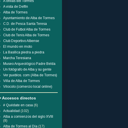
A orillas del Tormes
A vista de Delfín
Alba de Tormes
Ayuntamiento de Alba de Tormes
C.D. de Pesca Santa Teresa
Club de Futbol Alba de Tormes
Club de Tenis Alba de Tormes
Club Deportivo Albense
El mundo en moto
La Basílica piedra a piedra
Marcha Teresiana
Museo Arqueológico Padre Belda
Un fotógrafo de Alba y su gente
Ver pueblos. com (Alba de Tormes)
Villa de Alba de Tormes
Vilocolo (comercio local online)
> Accesos directos
# Quédate en casa
(6)
Actualidad
(102)
Alba a comienzos del siglo XVIII
(8)
Alba de Tormes al Día
(17)