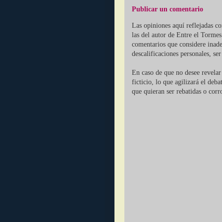
Publicar un comentario
Las opiniones aquí reflejadas c
las del autor de Entre el Tormes
comentarios que considere inade
descalificaciones personales, se
En caso de que no desee revelar 
ficticio, lo que agilizará el deb
que quieran ser rebatidas o corr