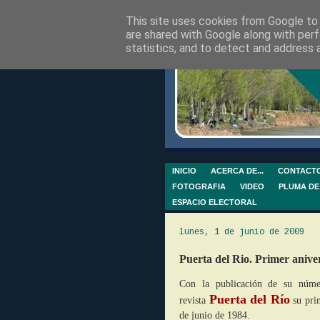
This site uses cookies from Google to d
are shared with Google along with perf
statistics, and to detect and address 
INICIO
ACERCA DE...
CONTACT
FOTOGRAFIA
VIDEO
PLUMA DE
ESPACIO ELECTORAL
lunes, 1 de junio de 2009
Puerta del Rio. Primer anive
Con la publicación de su núm
Puerta del Río
revista
su prim
de junio de 1984.