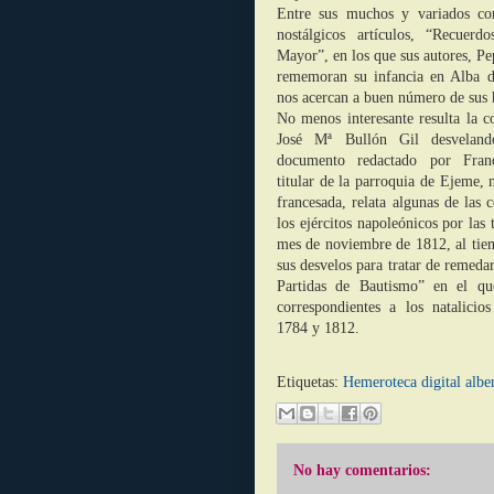
Entre sus muchos y variados co
nostálgicos artículos, “Recuer
Mayor”, en los que sus autores, P
rememoran su infancia en Alba 
nos acercan a buen número de sus h
No menos interesante resulta la c
José Mª Bullón Gil desveland
documento redactado por Franc
titular de la parroquia de Ejeme, 
francesada, relata algunas de las 
los ejércitos napoleónicos por las 
mes de noviembre de 1812, al tie
sus desvelos para tratar de remeda
Partidas de Bautismo” en el qu
correspondientes a los natalicio
1784 y 1812.
Etiquetas:
Hemeroteca digital albe
No hay comentarios: