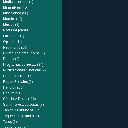
Medio ambiente
(1)
Miñambres
(40)
Miscelánea
(50)
Moreiro
(14)
Música
(3)
Notas de prensa
(6)
Obituario
(11)
Opinión
(11)
Patrimonio
(13)
Pluma de Santa Teresa
(8)
Prensa
(4)
Programas de fiestas
(87)
Publicaciones históricas
(29)
Puerta del Río
(16)
Redes Sociales
(1)
Religión
(10)
Resurgir
(1)
Sánchez Rojas
(116)
Santa Teresa de Jesús
(78)
Tablón de anuncios
(84)
Toque a reloj suelto
(11)
Toros
(6)
Tradiciones
(23)