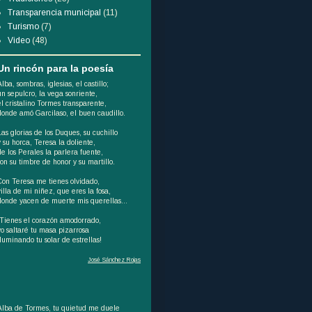
Transparencia municipal
(11)
Turismo
(7)
Video
(48)
Un rincón para la poesía
Alba, sombras, iglesias, el castillo;
un sepulcro, la vega sonriente,
el cristalino Tormes transparente,
donde amó Garcilaso, el buen caudillo.
Las glorias de los Duques, su cuchillo
y su horca, Teresa la doliente,
de los Perales la parlera fuente,
son su timbre de honor y su martillo.
Con Teresa me tienes olvidado,
villa de mi niñez, que eres la fosa,
donde yacen de muerte mis querellas...
¡Tienes el corazón amodorrado,
yo saltaré tu masa pizarrosa
iluminando tu solar de estrellas!
José Sánchez Rojas
Alba de Tormes, tu quietud me duele