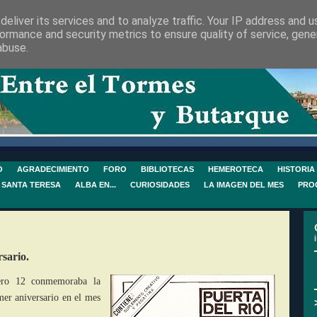
eliver its services and to analyze traffic. Your IP address and 
ormance and security metrics to ensure quality of service, gen
abuse.
O
AGRADECIMIENTO
FORO
BIBLIOTECAS
HEMEROTECA
HISTORIA
 SANTA TERESA
ALBA EN...
CURIOSIDADES
LA IMAGEN DEL MES
PRO
rsario.
ero 12 conmemoraba la
er aniversario en el mes