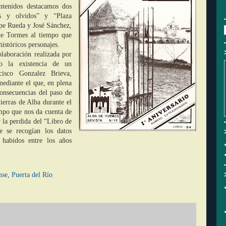
ntenidos destacamos dos
dos y olvidos” y “Plaza
epe Rueda y José Sánchez,
de Tormes al tiempo que
istóricos personajes.
olaboración realizada por
o la existencia de un
isco Gonzalez Brieva,
mediante el que, en plena
consecuencias del paso de
tierras de Alba durante el
mpo que nos da cuenta de
r la perdida del “Libro de
e se recogían los datos
s habidos entre los años
nse
,
Puerta del Río