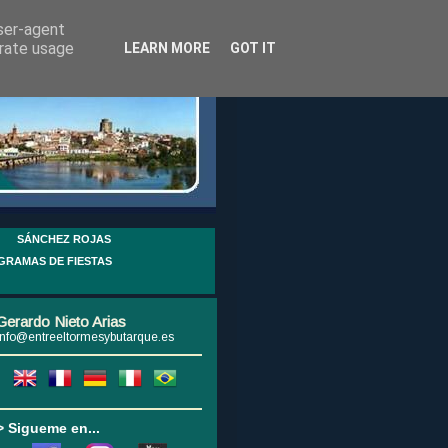
user-agent
erate usage
LEARN MORE
GOT IT
SÁNCHEZ ROJAS
GRAMAS DE FIESTAS
Gerardo Nieto Arias
info@entreeltormesybutarque.es
> Sigueme en...