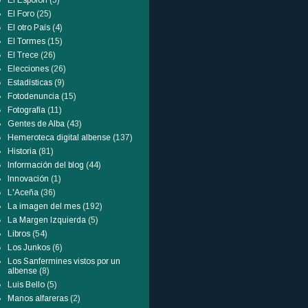
El Espolón
(5)
El Foro
(25)
El otro País
(4)
El Tormes
(15)
El Trece
(26)
Elecciones
(26)
Estadísticas
(9)
Fotodenuncia
(15)
Fotografía
(11)
Gentes de Alba
(43)
Hemeroteca digital albense
(137)
Historia
(81)
Información del blog
(44)
Innovación
(1)
L'Aceña
(36)
La imagen del mes
(192)
La Margen Izquierda
(5)
Libros
(54)
Los Junkos
(6)
Los Sanfermines vistos por un
albense
(8)
Luis Bello
(5)
Manos alfareras
(2)