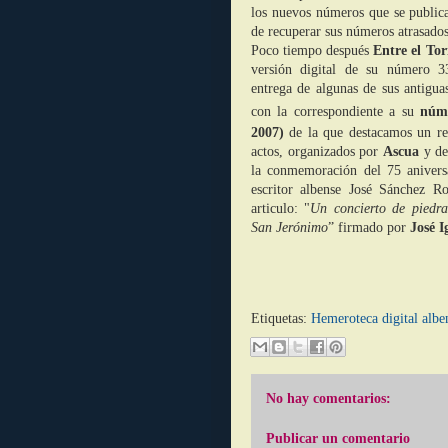
los nuevos números que se publica
de recuperar sus números atrasados
Poco tiempo después
Entre el To
versión digital de su número 
entrega de algunas de sus antigua
con la correspondiente a su
núm
2007)
de la que destacamos un rep
actos, organizados por
Ascua
y de
la conmemoración del 75 aniversa
escritor albense José Sánchez Ro
articulo: "
Un concierto de piedra
San Jerónimo
” firmado por
José I
Etiquetas:
Hemeroteca digital albe
No hay comentarios:
Publicar un comentario