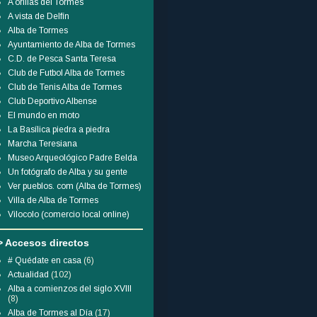
A orillas del Tormes
A vista de Delfín
Alba de Tormes
Ayuntamiento de Alba de Tormes
C.D. de Pesca Santa Teresa
Club de Futbol Alba de Tormes
Club de Tenis Alba de Tormes
Club Deportivo Albense
El mundo en moto
La Basílica piedra a piedra
Marcha Teresiana
Museo Arqueológico Padre Belda
Un fotógrafo de Alba y su gente
Ver pueblos. com (Alba de Tormes)
Villa de Alba de Tormes
Vilocolo (comercio local online)
> Accesos directos
# Quédate en casa
(6)
Actualidad
(102)
Alba a comienzos del siglo XVIII
(8)
Alba de Tormes al Día
(17)