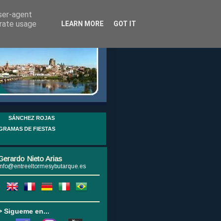
user-agent
erate usage
LEARN MORE
GOT IT
SÁNCHEZ ROJAS
GRAMAS DE FIESTAS
Gerardo Nieto Arias
info@entreeltormesybutarque.es
> Sigueme en...