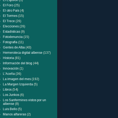
El Espolón
(5)
El Foro
(25)
El otro País
(4)
El Tormes
(15)
El Trece
(26)
Elecciones
(26)
Estadísticas
(9)
Fotodenuncia
(15)
Fotografía
(11)
Gentes de Alba
(43)
Hemeroteca digital albense
(137)
Historia
(81)
Información del blog
(44)
Innovación
(1)
L'Aceña
(36)
La imagen del mes
(192)
La Margen Izquierda
(5)
Libros
(54)
Los Junkos
(6)
Los Sanfermines vistos por un
albense
(8)
Luis Bello
(5)
Manos alfareras
(2)