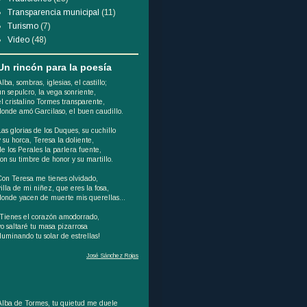
Transparencia municipal
(11)
Turismo
(7)
Video
(48)
Un rincón para la poesía
Alba, sombras, iglesias, el castillo;
un sepulcro, la vega sonriente,
el cristalino Tormes transparente,
donde amó Garcilaso, el buen caudillo.
Las glorias de los Duques, su cuchillo
y su horca, Teresa la doliente,
de los Perales la parlera fuente,
son su timbre de honor y su martillo.
Con Teresa me tienes olvidado,
villa de mi niñez, que eres la fosa,
donde yacen de muerte mis querellas...
¡Tienes el corazón amodorrado,
yo saltaré tu masa pizarrosa
iluminando tu solar de estrellas!
José Sánchez Rojas
Alba de Tormes, tu quietud me duele