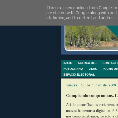
This site uses cookies from Google to d
are shared with Google along with perf
statistics, and to detect and address 
INICIO
ACERCA DE...
CONTACT
FOTOGRAFIA
VIDEO
PLUMA DE
ESPACIO ELECTORAL
jueves, 18 de junio de 2009
Cumpliendo compromisos. L
Así lo anunciábamos recientement
nuestra hemeroteca digital en nº 3
nos comprometíamos, no solo a ofr