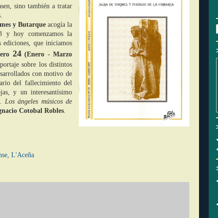
sen, sino también a tratar
.
rmes y Butarque
acogía la
33 y hoy comenzamos la
s ediciones, que iniciamos
24
ero
(Enero - Marzo
ortaje sobre los distintos
sarrollados con motivo de
rio del fallecimiento del
jas, y un interesantísimo
. Los ángeles músicos de
gnacio Cotobal Robles
.
nse
,
L'Aceña