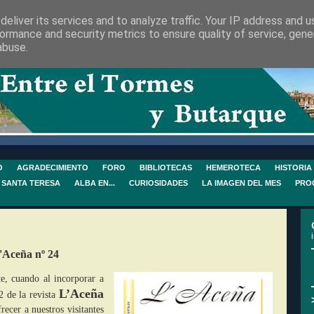
eliver its services and to analyze traffic. Your IP address and 
ormance and security metrics to ensure quality of service, gen
abuse.
O
AGRADECIMIENTO
FORO
BIBLIOTECAS
HEMEROTECA
HISTORIA
 SANTA TERESA
ALBA EN...
CURIOSIDADES
LA IMAGEN DEL MES
PRO
'Aceña nº 24
e, cuando al incorporar a
L’Aceña
2 de la revista
ecer a nuestros visitantes