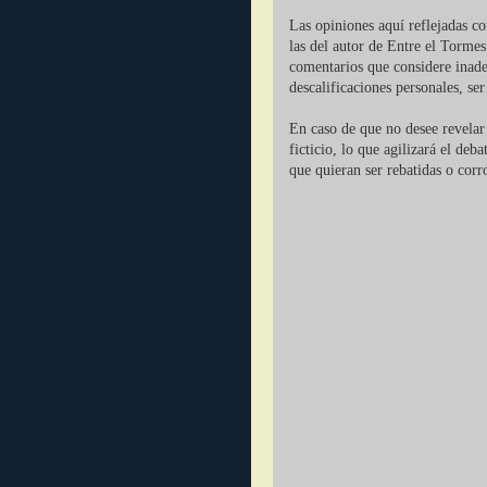
Las opiniones aquí reflejadas c
las del autor de Entre el Tormes
comentarios que considere inade
descalificaciones personales, se
En caso de que no desee revelar 
ficticio, lo que agilizará el deb
que quieran ser rebatidas o corr