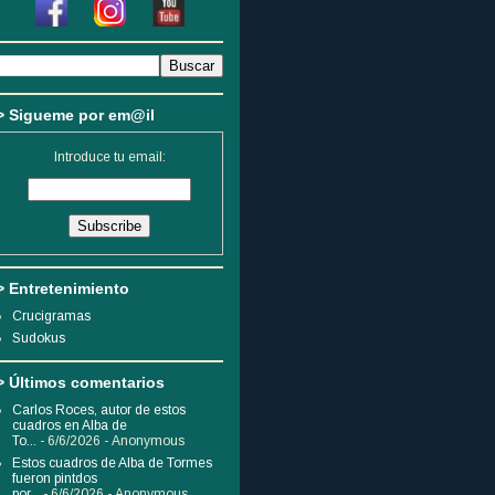
> Sigueme por em@il
Introduce tu email:
> Entretenimiento
Crucigramas
Sudokus
> Últimos comentarios
Carlos Roces, autor de estos
cuadros en Alba de
To...
- 6/6/2026
- Anonymous
Estos cuadros de Alba de Tormes
fueron pintdos
por...
- 6/6/2026
- Anonymous