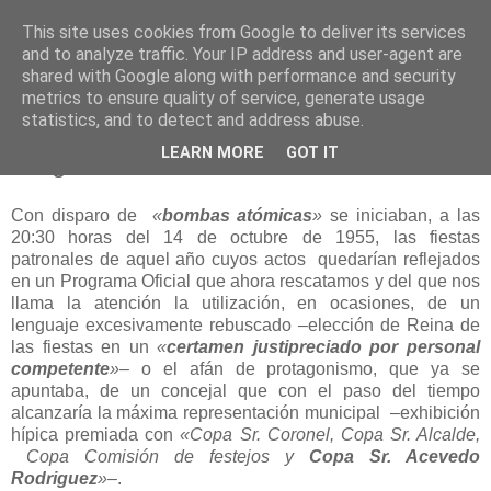
This site uses cookies from Google to deliver its services
and to analyze traffic. Your IP address and user-agent are
shared with Google along with performance and security
metrics to ensure quality of service, generate usage
statistics, and to detect and address abuse.
jueves, 26 de diciembre de 2013
LEARN MORE
GOT IT
Programa de fiestas 1955
Con disparo de
«
bombas atómicas
»
se iniciaban, a las
20:30 horas del 14 de octubre de 1955, las fiestas
patronales de aquel año cuyos actos quedarían reflejados
en un Programa Oficial que ahora rescatamos y del que nos
llama la atención la utilización, en ocasiones, de un
lenguaje excesivamente rebuscado –elección de Reina de
las fiestas en un
«
certamen justipreciado por personal
competente
»
– o el afán de protagonismo, que ya se
apuntaba, de un concejal que con el paso del tiempo
alcanzaría la máxima representación municipal –exhibición
hípica premiada con
«Copa Sr. Coronel, Copa Sr. Alcalde,
Copa Comisión de festejos y
Copa Sr. Acevedo
Rodriguez
»
–.