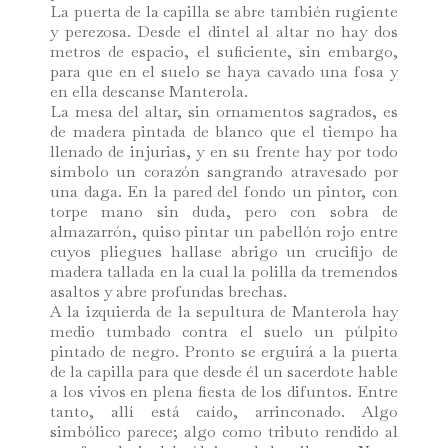
La puerta de la capilla se abre también rugiente
y perezosa. Desde el dintel al altar no hay dos
metros de espacio, el suficiente, sin embargo,
para que en el suelo se haya cavado una fosa y
en ella descanse Manterola.
La mesa del altar, sin ornamentos sagrados, es
de madera pintada de blanco que el tiempo ha
llenado de injurias, y en su frente hay por todo
símbolo un corazón sangrando atravesado por
una daga. En la pared del fondo un pintor, con
torpe mano sin duda, pero con sobra de
almazarrón, quiso pintar un pabellón rojo entre
cuyos pliegues hallase abrigo un crucifijo de
madera tallada en la cual la polilla da tremendos
asaltos y abre profundas brechas.
A la izquierda de la sepultura de Manterola hay
medio tumbado contra el suelo un púlpito
pintado de negro. Pronto se erguirá a la puerta
de la capilla para que desde él un sacerdote hable
a los vivos en plena fiesta de los difuntos. Entre
tanto, allí está caído, arrinconado. Algo
simbólico parece; algo como tributo rendido al