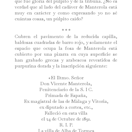
que fue gloria del púlpito y de la tribuna. ¿No es
verdad que al lado del cadáver de Manterola está
muy en carácter y como expresando yo no sé
cuántas cosas, un púlpito caído?
* * *
Cubren el pavimento de la reducida capilla,
baldosas cuadradas de barro rojo, y solamente el
espacio que ocupa la fosa de Manterola está
cubierto por una pizarra en cuya superficie se
han grabado grecas y arabescos revestidos de
purpurina dorada y la inscripción siguiente:
«El Iltmo. Señor
Don Vicente Manterola,
Penitenciario de la S. I C.
Primada de España,
Ex magistral de las de Málaga y Vitoria,
ex diputado a cortes, etc.,
Falleció en esta villa
el 24 de Octubre de 1891.
R. I. P.
La villa de Alba de Tormes