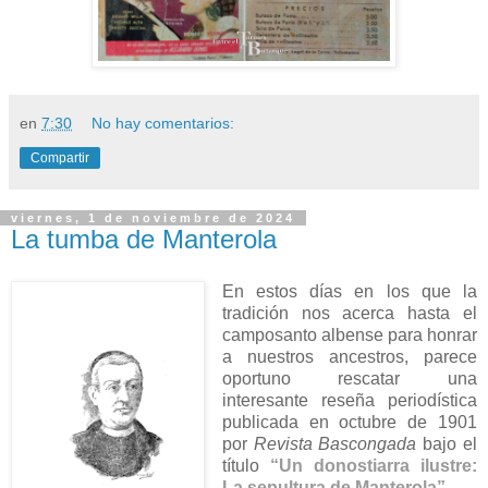
en
7:30
No hay comentarios:
Compartir
viernes, 1 de noviembre de 2024
La tumba de Manterola
En estos días en los que la
tradición nos acerca hasta el
camposanto albense para honrar
a nuestros ancestros, parece
oportuno rescatar una
interesante reseña periodística
publicada en octubre de 1901
por
Revista Bascongada
bajo el
título
“Un donostiarra ilustre:
La sepultura de Manterola”
.