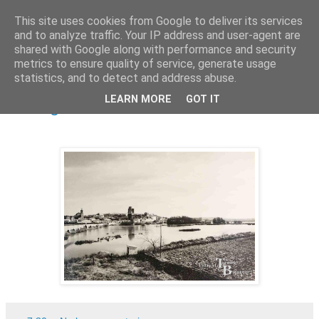
This site uses cookies from Google to deliver its services
and to analyze traffic. Your IP address and user-agent are
shared with Google along with performance and security
metrics to ensure quality of service, generate usage
statistics, and to detect and address abuse.
sábado, 30 de noviembre de 2024
LEARN MORE
GOT IT
Vista general