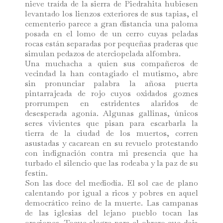
nieve traída de la sierra de Piedrahita hubiesen
levantado los lienzos exteriores de sus tapias, el
cementerio parece a gran distancia una paloma
posada en el lomo de un cerro cuyas peladas
rocas están separadas por pequeñas praderas que
simulan pedazos de aterciopelada alfombra.
Una muchacha a quien sus compañeros de
vecindad la han contagiado el mutismo, abre
sin pronunciar palabra la añosa puerta
pintarrajeada de rojo cuyos oxidados goznes
prorrumpen en estridentes alaridos de
desesperada agonía. Algunas gallinas, únicos
seres vivientes que pisan para escarbarla la
tierra de la ciudad de los muertos, corren
asustadas y cacarean en su revuelo protestando
con indignación contra mi presencia que ha
turbado el silencio que las rodeaba y la paz de su
festín.
Son las doce del mediodía. El sol cae de plano
calentando por igual a ricos y pobres en aquel
democrático reino de la muerte. Las campanas
de las iglesias del lejano pueblo tocan las
oraciones. Toque alegre para el obrero que deja