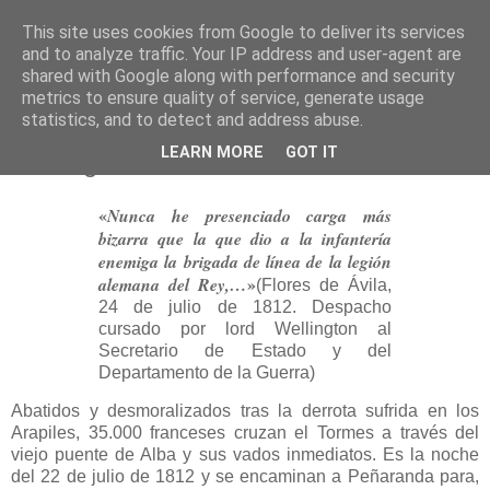
This site uses cookies from Google to deliver its services
and to analyze traffic. Your IP address and user-agent are
shared with Google along with performance and security
metrics to ensure quality of service, generate usage
statistics, and to detect and address abuse.
lunes, 23 de julio de 2012
LEARN MORE
GOT IT
La carga de Garcihernández
«
Nunca he presenciado carga más
bizarra que la que dio a la infantería
enemiga la brigada de línea de la legión
»
alemana del Rey,…
(Flores de Ávila,
24 de julio de 1812. Despacho
cursado por lord Wellington al
Secretario de Estado y del
Departamento de la Guerra)
Abatidos y desmoralizados tras la derrota sufrida en los
Arapiles, 35.000 franceses cruzan el Tormes a través del
viejo puente de Alba y sus vados inmediatos. Es la noche
del 22 de julio de 1812 y se encaminan a Peñaranda para,