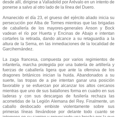
desde allí, dirigirse a Valladolid por Arévalo en un intento de
ponerse a salvo al otro lado de la línea del Duero.
Amanecido el día 23, el grueso del ejército aliado inicia su
persecución por Alba de Tormes mientras que las brigadas
de caballería de los mayores-generales Anson y Bock
vadean el río por Huerta y Encinas de Abajo e intentan
cortarles la retirada, dando alcance a su retaguardia a la
altura de la Serna, en las inmediaciones de la localidad de
Garcihernández.
La zaga francesa, compuesta por varios regimientos de
infantería, marcha protegida por una batería de artillería y
fuerzas de caballería ligera que ante la ofensiva de los
dragones británicos inician la huida. Abandonados a su
suerte, las tropas de a pie intentan ganar una posición
favorable y se esfuerzan por alcanzar los altos cercanos
mientras que uno de sus batallones forma en cuadro en sus
laderas y con sus descargas de fusilería rechaza las
acometidas de la Legión Alemana del Rey. Finalmente, un
caballo desbocado embiste violentamente sobre sus
primeras líneas llevándose por delante todo cuanto se
interpone en su camino y provocando una brecha por la que