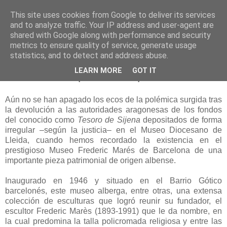
This site uses cookies from Google to deliver its services
and to analyze traffic. Your IP address and user-agent are
shared with Google along with performance and security
metrics to ensure quality of service, generate usage
statistics, and to detect and address abuse.
lunes, 21 de mayo de 2018
LEARN MORE
GOT IT
En busca del patrimonio perdido
Aún no se han apagado los ecos de la polémica surgida tras
la devolución a las autoridades aragonesas de los fondos
del conocido como
Tesoro de Sijena
depositados de forma
irregular –según la justicia– en el Museo Diocesano de
Lleida, cuando hemos recordado la existencia en el
prestigioso Museo Frederic Marés de Barcelona de una
importante pieza patrimonial de origen albense.
Inaugurado en 1946 y situado en el Barrio Gótico
barcelonés, este museo alberga, entre otras, una extensa
colección de esculturas que logró reunir su fundador, el
escultor Frederic Marès (1893-1991) que le da nombre, en
la cual predomina la talla policromada religiosa y entre las