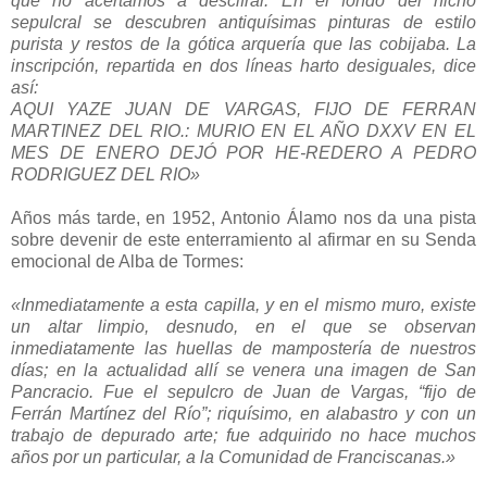
que no acertamos a descifrar. En el fondo del nicho
sepulcral se descubren antiquísimas pinturas de estilo
purista y restos de la gótica arquería que las cobijaba. La
inscripción, repartida en dos líneas harto desiguales, dice
así:
AQUI YAZE JUAN DE VARGAS, FIJO DE FERRAN
MARTINEZ DEL RIO.: MURIO EN EL AÑO DXXV EN EL
MES DE ENERO DEJÓ POR HE-REDERO A PEDRO
RODRIGUEZ DEL RIO»
Años más tarde, en 1952, Antonio Álamo nos da una pista
sobre devenir de este enterramiento al afirmar en su Senda
emocional de Alba de Tormes:
«Inmediatamente a esta capilla, y en el mismo muro, existe
un altar limpio, desnudo, en el que se observan
inmediatamente las huellas de mampostería de nuestros
días; en la actualidad allí se venera una imagen de San
Pancracio. Fue el sepulcro de Juan de Vargas, “fijo de
Ferrán Martínez del Río”; riquísimo, en alabastro y con un
trabajo de depurado arte; fue adquirido no hace muchos
años por un particular, a la Comunidad de Franciscanas.»