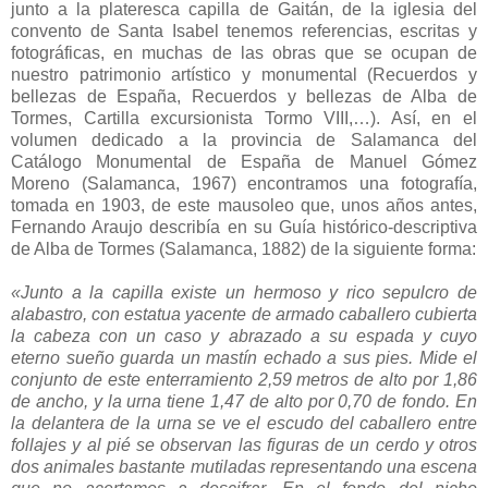
junto a la plateresca capilla de Gaitán, de la iglesia del
convento de Santa Isabel tenemos referencias, escritas y
fotográficas, en muchas de las obras que se ocupan de
nuestro patrimonio artístico y monumental (Recuerdos y
bellezas de España, Recuerdos y bellezas de Alba de
Tormes, Cartilla excursionista Tormo VIII,…). Así, en el
volumen dedicado a la provincia de Salamanca del
Catálogo Monumental de España de Manuel Gómez
Moreno (Salamanca, 1967) encontramos una fotografía,
tomada en 1903, de este mausoleo que, unos años antes,
Fernando Araujo describía en su Guía histórico-descriptiva
de Alba de Tormes (Salamanca, 1882) de la siguiente forma:
«Junto a la capilla existe un hermoso y rico sepulcro de
alabastro, con estatua yacente de armado caballero cubierta
la cabeza con un caso y abrazado a su espada y cuyo
eterno sueño guarda un mastín echado a sus pies. Mide el
conjunto de este enterramiento 2,59 metros de alto por 1,86
de ancho, y la urna tiene 1,47 de alto por 0,70 de fondo. En
la delantera de la urna se ve el escudo del caballero entre
follajes y al pié se observan las figuras de un cerdo y otros
dos animales bastante mutiladas representando una escena