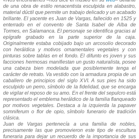
de una obra de estilo renacentista esculpida en alabastro,
material dúctil que permite un trabajo delicado y un acabado
brillante. El yacente es Juan de Vargas, fallecido en 1525 y
enterrado en el convento de Santa Isabel de Alba de
Tormes, en Salamanca. El personaje se identifica gracias al
epígrafe grabado en la parte superior de la caja.
Originalmente estaba cobijado bajo un arcosolio decorado
con heráldica y motivos ornamentales vegetales y con
pinturas sobre tablas en el fondo. El difunto es joven y sus
facciones hermosas manifiestan un gusto naturalista, posee
una cabeza bien modelada que posiblemente tenga el
carácter de retrato. Va vestido con la armadura propia de un
caballero de principios del siglo XVI. A sus pies ha sido
esculpido un perro, símbolo de la fidelidad, que se encarga
de vigilar el reposo de su amo. En el frente del sepulcro está
representado el emblema heráldico de la familia flanqueado
por motivos vegetales. Destaca a la izquierda la papaver
somniferum o flor de opio, símbolo funerario de tradición
clásica.
Juan de Vargas pertenecía a una familia de nobles,
precisamente las que promovieron este tipo de escultura
funeraria para dejar un recuerdo de la importancia de sus