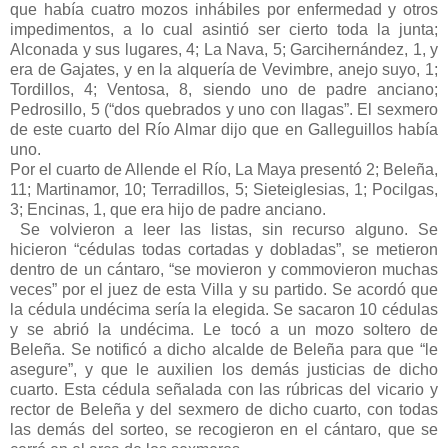
que había cuatro mozos inhábiles por enfermedad y otros
impedimentos, a lo cual asintió ser cierto toda la junta;
Alconada y sus lugares, 4; La Nava, 5; Garcihernández, 1, y
era de Gajates, y en la alquería de Vevimbre, anejo suyo, 1;
Tordillos, 4; Ventosa, 8, siendo uno de padre anciano;
Pedrosillo, 5 (“dos quebrados y uno con llagas”. El sexmero
de este cuarto del Río Almar dijo que en Galleguillos había
uno.
Por el cuarto de Allende el Río, La Maya presentó 2; Beleña,
11; Martinamor, 10; Terradillos, 5; Sieteiglesias, 1; Pocilgas,
3; Encinas, 1, que era hijo de padre anciano.
Se volvieron a leer las listas, sin recurso alguno. Se
hicieron “cédulas todas cortadas y dobladas”, se metieron
dentro de un cántaro, “se movieron y commovieron muchas
veces” por el juez de esta Villa y su partido. Se acordó que
la cédula undécima sería la elegida. Se sacaron 10 cédulas
y se abrió la undécima. Le tocó a un mozo soltero de
Beleña. Se notificó a dicho alcalde de Beleña para que “le
asegure”, y que le auxilien los demás justicias de dicho
cuarto. Esta cédula señalada con las rúbricas del vicario y
rector de Beleña y del sexmero de dicho cuarto, con todas
las demás del sorteo, se recogieron en el cántaro, que se