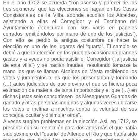
En el año 1702 se acuerda “con asenso y parecer de los
tres sexmeros” que las elecciones se hagan en las Casas
Consistoriales de la Villa, adonde acudían los Alcaldes,
asistiendo a ellas el Corregidor y el Escribano del
Ayuntamiento (“concurran con sus votos en papeles
cerrados remitiéndolos por mano de uno de los justicias”),
Con ello se perdió la antigua costumbre de hacer la
elección en uno de los lugares del “quarto”. El cambio se
debió a que la elección en los pueblos ocasionaba grandes
gastos y a veces no podía asistir el Corregidor (“la justicia
de esta villa”) y se hacían fraudes “resultando tomarse la
mano los que se llaman Alcaldes de Mesta recibiendo los
votos y juramentos a los que los presentaban y formando
(…) autos judiciales de que provino el que se hiciera poca
estimación de materia de tanta importancia y el que (…) en
dichas justas solo concurriesen los Mesegueros Guardas de
ganado y otras personas indignas y algunas veces ubicarse
los votos e inclinar a muchos contra la voluntad de sus
concejos, ocultar y disimular otros”.
A veces surgían problemas en la elección. Así, en 1712, se
presenta con su reelección para dos años más el que había
sido sexmero del “quarto” de Allende el Río y que había sido