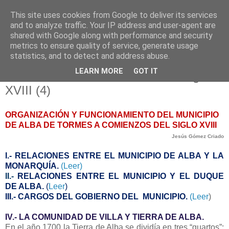
This site uses cookies from Google to deliver its services
and to analyze traffic. Your IP address and user-agent are
shared with Google along with performance and security
metrics to ensure quality of service, generate usage
statistics, and to detect and address abuse.
jueves, 4 de octubre de 2018
LEARN MORE
GOT IT
Alba de Tormes a comienzos del siglo
XVIII (4)
ORGANIZACIÓN Y FUNCIONAMIENTO DEL MUNICIPIO
DE ALBA DE TORMES A COMIENZOS DEL SIGLO XVIII
Jesús Gómez Criado
I.- RELACIONES ENTRE EL MUNICIPIO DE ALBA Y LA
MONARQUÍA.
(Leer)
II.-
RELACIONES ENTRE EL MUNICIPIO Y EL DUQUE
DE ALBA.
(
Leer
)
III.- CARGOS DEL GOBIERNO DEL MUNICIPIO.
(Leer
)
IV.- LA COMUNIDAD DE VILLA Y TIERRA DE ALBA.
En el año 1700 la Tierra de Alba se dividía en tres “quartos”: