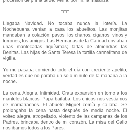
procesión de prima tarde. Venía, por fin, la matanza.
□□□
Llegaba Navidad. No tocaba nunca la lotería. La
Nochebuena venían a casa los abuelitos. Las monjitas
mandaban la colación; pavos, los charros, cigarros, vinos y
turrones, los amigos. Las Hermanas de la Caridad enviaban
unas mantecadas riquísimas; tartas de almendras las
Benitas. Las hijas de Santa Teresa la tortilla carmelitana de
vigilia.
Yo me pasaba comiendo todo el día con creciente apetito;
verdad es que no paraba un solo minuto de la mañana a la
noche.
La cena. Alegría. Intimidad. Grata expansión en torno a los
manteles blancos. Papá bailaba. Los chicos nos vestíamos
de mamarrachos. El abuelo Miguel comía y callaba. Se
prolongaba la cena hasta después de media noche. El
volteo alegre, atropellado, violento de las campanas de los
Padres, brincaba dentro de mi corazón. La misa del Gallo
nos íbamos todos a los Pares.