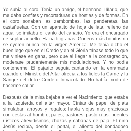
Yo subía al coro. Tenía un amigo, el hermano Hilario, que
me daba confites y recortaduras de hostias y de formas. En
el coro sonaban las zambombas, las panderetas, las
castañuelas. Con un aparatito de hoja de lata, relleno de
agua, se imitaba el canto del canario. Yo era el encargado
de soplar aquello. Hacia filigranas. Gorjeos más bonitos no
se oyeron nunca en la virgen América. Me tenía dicho el
buen lego que en el Credo y en el Gloria trinase todo lo que
me viniese en gana, pero que al llegar a la consagración,
moderase prudentemente mis modulaciones. Y no podía
contenerme. El pajarito seguía cantando en la enramada
cuando el Ministro del Altar ofrecía a los fieles la Carne y la
Sangre del dulce Cordero Inmaculado. No había modo de
hacerme callar.
Después de la misa bajaba a ver el Nacimiento, que estaba
a la izquierda del altar mayor. Cintas de papel de plata
simulaban arroyos y regatos; había viejas muy graciosas
con cestas al hombro, pajes, pastores, pastorcitas, puentes
rústicos atrevidísimos, chozas y cabañas de paja. El niño
Jesús recibía, desde el portal, el aliento del bondadoso