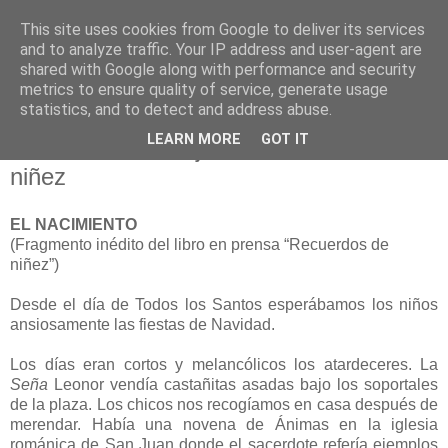
This site uses cookies from Google to deliver its services
and to analyze traffic. Your IP address and user-agent are
shared with Google along with performance and security
metrics to ensure quality of service, generate usage
statistics, and to detect and address abuse.
jueves, 19 de febrero de 2009
LEARN MORE
GOT IT
José Sánchez Rojas. Recuerdos de
niñez
EL NACIMIENTO
(Fragmento inédito del libro en prensa “Recuerdos de
niñez”)
Desde el día de Todos los Santos esperábamos los niños
ansiosamente las fiestas de Navidad.
Los días eran cortos y melancólicos los atardeceres. La
Seña
Leonor vendía castañitas asadas bajo los soportales
de la plaza. Los chicos nos recogíamos en casa después de
merendar. Había una novena de Ánimas en la iglesia
románica de San Juan donde el sacerdote refería ejemplos