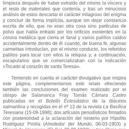
limpieza después de haber extraído del mismo la víscera y
el resto de materiales que contenía, y tras un minucioso
análisis de estos descartar el carácter milagroso del enigma
y concluir de forma implícita, aunque sin dejar constancia
escrita de ello, que no eran otra cosa sino partículas de
polvo que había entrado por los orificios existentes en la
corona metálica que cierra el fanal y varios palillos caídos
accidentalmente dentro de él cuando, de buena fe, algunas
carmelitas introducían, por el mismo conducto, los referidos
palillos para tocar con ellos la reliquia y, a continuación,
escapularios que se comercializaban con la indicación
«Tocado al corazón de santa Teresa».
Temiendo en cuenta el carácter divulgativo que inspira
este página, complementamos este relato ofreciendo
también las conclusiones del examen realizado por el
obispo de Salamanca Fray Tomás Cámara Castro
publicadas en el
Boletín Eclesiástico
de la diócesis
salmantina y recogidas en el nº 12 de la revista
La Basílica
Teresiana
(15-09-1998); dos artículos periodísticos firmados
con posterioridad a la aclaración del misterio por Hipolito
Rodríguez Pinilla (
Alrededor del Mundo
, 06-03-1903) y