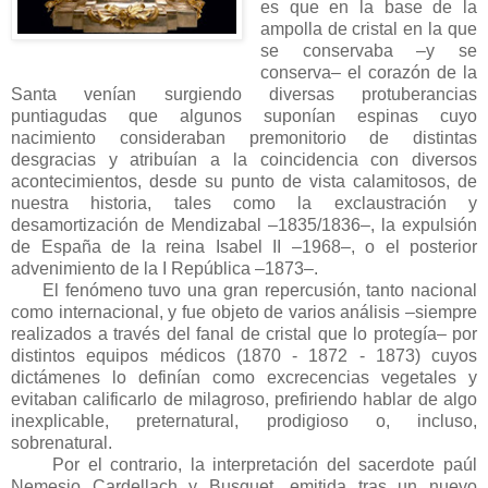
es que en la base de la
ampolla de cristal en la que
se conservaba –y se
conserva– el corazón de la
Santa venían surgiendo diversas protuberancias
puntiagudas que algunos suponían espinas cuyo
nacimiento consideraban premonitorio de distintas
desgracias y atribuían a la coincidencia con diversos
acontecimientos, desde su punto de vista calamitosos, de
nuestra historia, tales como la exclaustración y
desamortización de Mendizabal –1835/1836–, la expulsión
de España de la reina Isabel II –1968–, o el posterior
advenimiento de la I República –1873–.
El fenómeno tuvo una gran repercusión, tanto nacional
como internacional, y fue objeto de varios análisis –siempre
realizados a través del fanal de cristal que lo protegía– por
distintos equipos médicos (1870 - 1872 - 1873) cuyos
dictámenes lo definían como excrecencias vegetales y
evitaban calificarlo de milagroso, prefiriendo hablar de algo
inexplicable, preternatural, prodigioso o, incluso,
sobrenatural.
Por el contrario, la interpretación del sacerdote paúl
Nemesio Cardellach y Busquet, emitida tras un nuevo