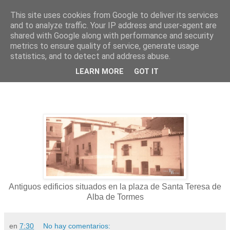
This site uses cookies from Google to deliver its services
and to analyze traffic. Your IP address and user-agent are
shared with Google along with performance and security
metrics to ensure quality of service, generate usage
statistics, and to detect and address abuse.
martes, 30 de junio de 2026
LEARN MORE
GOT IT
Plaza de santa Teresa
Antiguos edificios situados en la plaza de Santa Teresa de
Alba de Tormes
en
7:30
No hay comentarios: