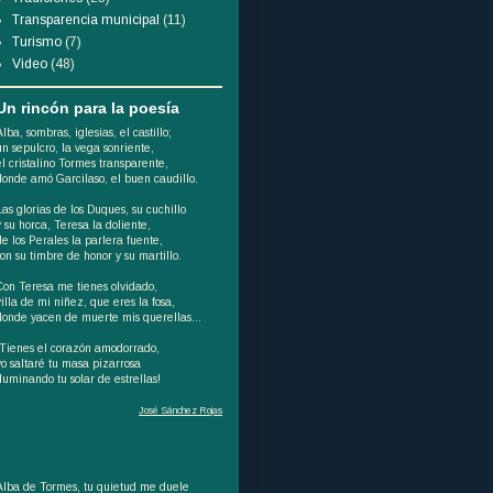
Transparencia municipal
(11)
Turismo
(7)
Video
(48)
Un rincón para la poesía
Alba, sombras, iglesias, el castillo;
un sepulcro, la vega sonriente,
el cristalino Tormes transparente,
donde amó Garcilaso, el buen caudillo.
Las glorias de los Duques, su cuchillo
y su horca, Teresa la doliente,
de los Perales la parlera fuente,
son su timbre de honor y su martillo.
Con Teresa me tienes olvidado,
villa de mi niñez, que eres la fosa,
donde yacen de muerte mis querellas...
¡Tienes el corazón amodorrado,
yo saltaré tu masa pizarrosa
iluminando tu solar de estrellas!
José Sánchez Rojas
Alba de Tormes, tu quietud me duele