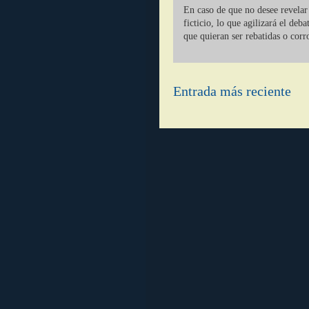
En caso de que no desee revelar 
ficticio, lo que agilizará el deb
que quieran ser rebatidas o corr
Entrada más reciente