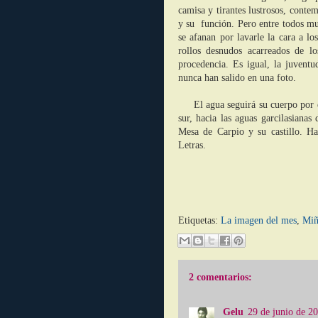
camisa y tirantes lustrosos, conte
y su función. Pero entre todos mue
se afanan por lavarle la cara a l
rollos desnudos acarreados de l
procedencia. Es igual, la juventu
nunca han salido en una foto.
El agua seguirá su cuerpo por el 
sur, hacia las aguas garcilasiana
Mesa de Carpio y su castillo. Ha
Letras.
Etiquetas:
La imagen del mes
,
Miñ
2 comentarios:
Gelu
29 de junio de 20