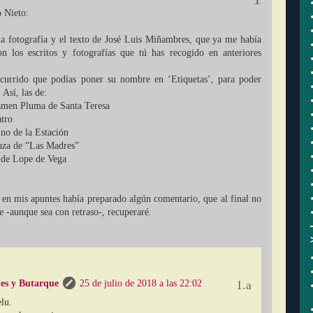
 Nieto:
 fotografía y el texto de José Luis Miñambres, que ya me había
n los escritos y fotografías que tú has recogido en anteriores
ocurrido que podías poner su nombre en ‘Etiquetas’, para poder
 Así, las de:
amen Pluma de Santa Teresa
atro
no de la Estación
laza de “Las Madres”
 de Lope de Vega
 en mis apuntes había preparado algún comentario, que al final no
e -aunque sea con retraso-, recuperaré.
es y Butarque
25 de julio de 2018 a las 22:02
lu.