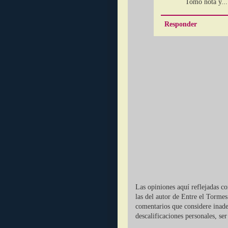
Tomo nota y...
Responder
Las opiniones aquí reflejadas c
las del autor de Entre el Tormes
comentarios que considere inade
descalificaciones personales, se