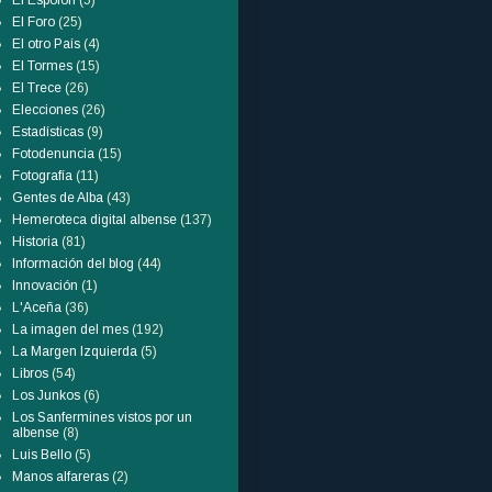
El Espolón
(5)
El Foro
(25)
El otro País
(4)
El Tormes
(15)
El Trece
(26)
Elecciones
(26)
Estadísticas
(9)
Fotodenuncia
(15)
Fotografía
(11)
Gentes de Alba
(43)
Hemeroteca digital albense
(137)
Historia
(81)
Información del blog
(44)
Innovación
(1)
L'Aceña
(36)
La imagen del mes
(192)
La Margen Izquierda
(5)
Libros
(54)
Los Junkos
(6)
Los Sanfermines vistos por un
albense
(8)
Luis Bello
(5)
Manos alfareras
(2)