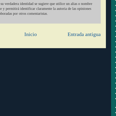
su verdadera identidad se sugiere que utilice un alias o nombre
ate y permitirá identificar claramente la autoria de las opiniones
oboradas por otros comentaristas.
Inicio
Entrada antigua