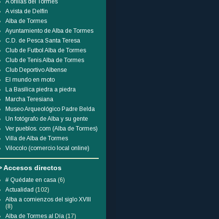
A orillas del Tormes
A vista de Delfín
Alba de Tormes
Ayuntamiento de Alba de Tormes
C.D. de Pesca Santa Teresa
Club de Futbol Alba de Tormes
Club de Tenis Alba de Tormes
Club Deportivo Albense
El mundo en moto
La Basílica piedra a piedra
Marcha Teresiana
Museo Arqueológico Padre Belda
Un fotógrafo de Alba y su gente
Ver pueblos. com (Alba de Tormes)
Villa de Alba de Tormes
Vilocolo (comercio local online)
> Accesos directos
# Quédate en casa
(6)
Actualidad
(102)
Alba a comienzos del siglo XVIII
(8)
Alba de Tormes al Día
(17)