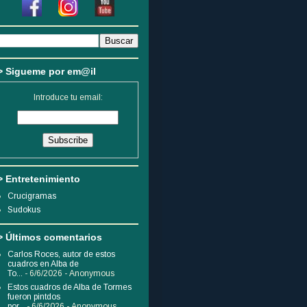
> Sigueme por em@il
Introduce tu email:
> Entretenimiento
Crucigramas
Sudokus
> Últimos comentarios
Carlos Roces, autor de estos
cuadros en Alba de
To...
- 6/6/2026
- Anonymous
Estos cuadros de Alba de Tormes
fueron pintdos
por...
- 6/6/2026
- Anonymous