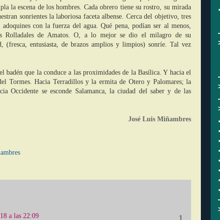
mpla la escena de los hombres. Cada obrero tiene su rostro, su mirada
stran sonrientes la laboriosa faceta albense. Cerca del objetivo, tres
os adoquines con la fuerza del agua. Qué pena, podían ser al menos,
os Rolladales de Amatos. O, a lo mejor se dio el milagro de su
d, (fresca, entusiasta, de brazos amplios y limpios) sonríe. Tal vez
badén que la conduce a las proximidades de la Basílica. Y hacia el
s del Tormes. Hacia Terradillos y la ermita de Otero y Palomares; la
cia Occidente se esconde Salamanca, la ciudad del saber y de las
José Luis Miñambres
ambres
18 a las 22:09