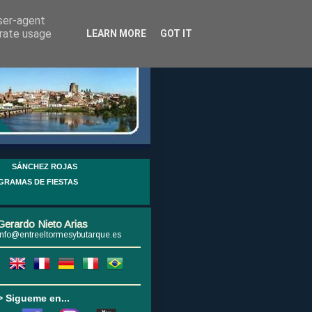
user-agent
erate usage
LEARN MORE
GOT IT
SÁNCHEZ ROJAS
GRAMAS DE FIESTAS
Gerardo Nieto Arias
info@entreeltormesybutarque.es
> Sigueme en...