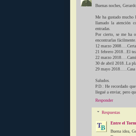
Buenas noches, Gerardo
Me ha gustado mucho la
llamado la atención co
entradas.
Por cierto, se me ha 
encontrarlas fácilmente.
12 marzo 2008.....Cert
21 febrero 2018...El te
22 marzo 2018.....Cami
30 de abril 2018..La p
29 mayo 2018......Casa
Saludos.
P.D.: He recordado que
llegué a enviar, pero qu
Responder
Respuestas
Entre el Torm
Buena idea, Ge