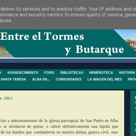
eliver its services and to analyze traffic. Your IP address and 
ormance and security metrics to ensure quality of service, gen
abuse.
O
AGRADECIMIENTO
FORO
BIBLIOTECAS
HEMEROTECA
HISTORIA
 SANTA TERESA
ALBA EN...
CURIOSIDADES
LA IMAGEN DEL MES
PRO
e 2021
ción y adecentamiento de la iglesia parroquial de San Pedro en Alba
 se olvidaron de quitar, o cubrir definitivamente una lápida que
 de los bandos que combatieron en nuestra última guerra civil, sino