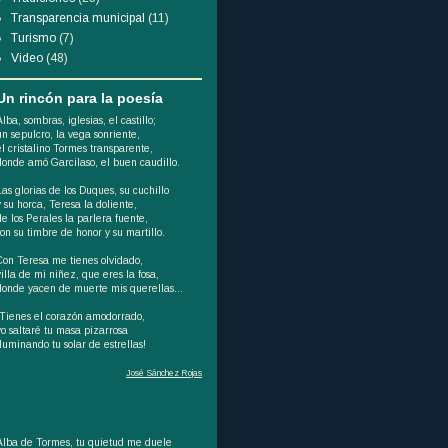
Transparencia municipal
(11)
Turismo
(7)
Video
(48)
Un rincón para la poesía
Alba, sombras, iglesias, el castillo;
un sepulcro, la vega sonriente,
el cristalino Tormes transparente,
donde amó Garcilaso, el buen caudillo.
Las glorias de los Duques, su cuchillo
y su horca, Teresa la doliente,
de los Perales la parlera fuente,
son su timbre de honor y su martillo.
Con Teresa me tienes olvidado,
villa de mi niñez, que eres la fosa,
donde yacen de muerte mis querellas...
¡Tienes el corazón amodorrado,
yo saltaré tu masa pizarrosa
iluminando tu solar de estrellas!
José Sánchez Rojas
Alba de Tormes, tu quietud me duele