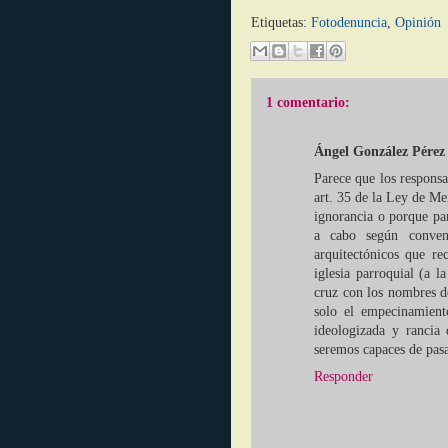
Etiquetas:
Fotodenuncia
,
Opinión
1 comentario:
Ángel González Pérez
Parece que los responsa
art. 35 de la Ley de M
ignorancia o porque pa
a cabo según conveng
arquitectónicos que re
iglesia parroquial (a l
cruz con los nombres de
solo el empecinamiento
ideologizada y rancia
seremos capaces de pasa
Responder