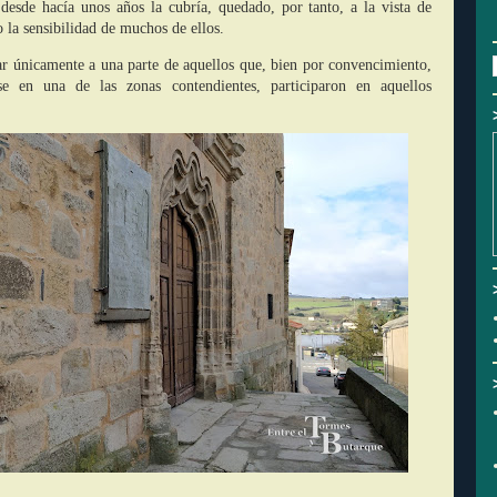
desde hacía unos años la cubría, quedado, por tanto, a la vista de
o la sensibilidad de muchos de ellos.
ar únicamente a una parte de aquellos que, bien por convencimiento,
se en una de las zonas contendientes, participaron en aquellos
?