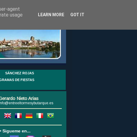
user-agent
erate usage
LEARN MORE
GOT IT
SÁNCHEZ ROJAS
GRAMAS DE FIESTAS
Gerardo Nieto Arias
info@entreeltormesybutarque.es
> Sigueme en...