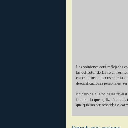
Las opiniones aquí reflejadas c
las del autor de Entre el Tormes
comentarios que considere inade
descalificaciones personales, se
En caso de que no desee revelar 
ficticio, lo que agilizará el deb
que quieran ser rebatidas o corr
Entrada más reciente