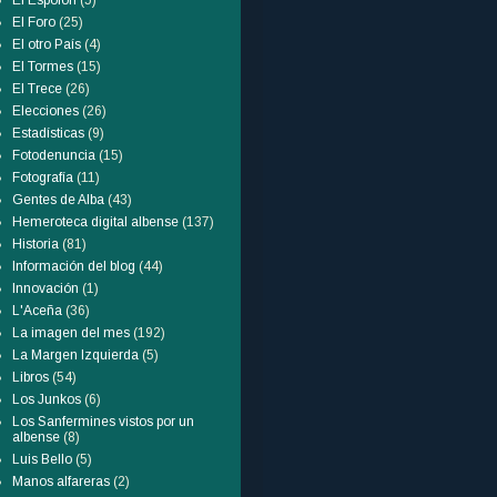
El Espolón
(5)
El Foro
(25)
El otro País
(4)
El Tormes
(15)
El Trece
(26)
Elecciones
(26)
Estadísticas
(9)
Fotodenuncia
(15)
Fotografía
(11)
Gentes de Alba
(43)
Hemeroteca digital albense
(137)
Historia
(81)
Información del blog
(44)
Innovación
(1)
L'Aceña
(36)
La imagen del mes
(192)
La Margen Izquierda
(5)
Libros
(54)
Los Junkos
(6)
Los Sanfermines vistos por un
albense
(8)
Luis Bello
(5)
Manos alfareras
(2)