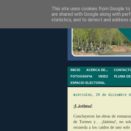
This site uses cookies from Google to d
are shared with Google along with perf
statistics, and to detect and address 
INICIO
ACERCA DE...
CONTACT
FOTOGRAFIA
VIDEO
PLUMA DE
ESPACIO ELECTORAL
miércoles, 29 de diciembre d
¡Lástima!
Concluyeron las obras de restaura
de Tormes y… ¡lástima!, no solo
recuerda a los caídos de uno solo