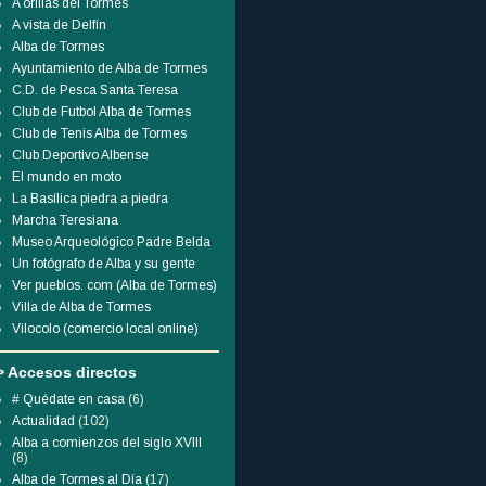
A orillas del Tormes
A vista de Delfín
Alba de Tormes
Ayuntamiento de Alba de Tormes
C.D. de Pesca Santa Teresa
Club de Futbol Alba de Tormes
Club de Tenis Alba de Tormes
Club Deportivo Albense
El mundo en moto
La Basílica piedra a piedra
Marcha Teresiana
Museo Arqueológico Padre Belda
Un fotógrafo de Alba y su gente
Ver pueblos. com (Alba de Tormes)
Villa de Alba de Tormes
Vilocolo (comercio local online)
> Accesos directos
# Quédate en casa
(6)
Actualidad
(102)
Alba a comienzos del siglo XVIII
(8)
Alba de Tormes al Día
(17)