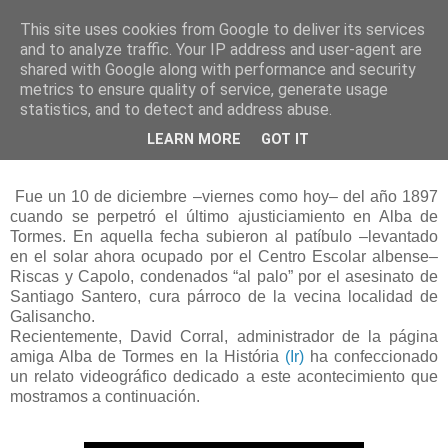
This site uses cookies from Google to deliver its services
and to analyze traffic. Your IP address and user-agent are
shared with Google along with performance and security
metrics to ensure quality of service, generate usage
statistics, and to detect and address abuse.
viernes, 10 de diciembre de 2021
LEARN MORE
GOT IT
El crimen de Galisancho
Fue un 10 de diciembre –viernes como hoy– del año 1897
cuando se perpetró el último ajusticiamiento en Alba de
Tormes. En aquella fecha subieron al patíbulo –levantado
en el solar ahora ocupado por el Centro Escolar albense–
Riscas y Capolo, condenados “al palo” por el asesinato de
Santiago Santero, cura párroco de la vecina localidad de
Galisancho.
Recientemente, David Corral, administrador de la página
amiga Alba de Tormes en la História
(Ir)
ha confeccionado
un relato videográfico dedicado a este acontecimiento que
mostramos a continuación.