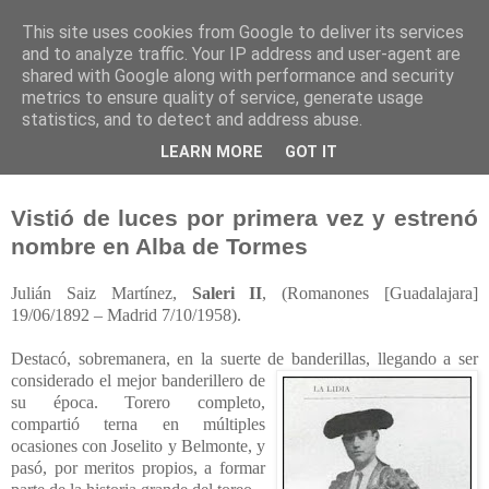
This site uses cookies from Google to deliver its services
and to analyze traffic. Your IP address and user-agent are
shared with Google along with performance and security
metrics to ensure quality of service, generate usage
statistics, and to detect and address abuse.
lunes, 7 de julio de 2008
LEARN MORE
GOT IT
Saleri II
Vistió de luces por primera vez y estrenó
nombre en Alba de Tormes
Julián Saiz Martínez,
Saleri II
, (Romanones [Guadalajara]
19/06/1892 – Madri
d
7/10/1958).
Destacó, sobremanera, en la suerte de banderillas, lle
gando a ser
conside
rad
o el mejor banderillero de
su época. Torero completo,
com
partió terna en múltiples
ocasiones c
on
Joselito y Belmonte, y
pasó, por meritos
propios, a formar