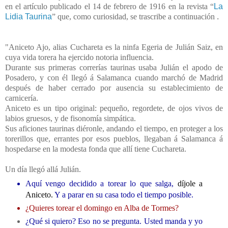
en el artículo publica
do el 14 de febrero
de 1916 en la revista “
La
Lidia Taurina
” que, como curiosidad, se trascribe a continuación
.
"Aniceto Ajo, alias Cuchareta es la ninfa Egeria de Julián Saiz, en
cuya vida torera ha ejercido notoria influencia.
Durante sus primeras correrías taurinas usaba Julián el apodo de
Posadero, y con él llegó á Salamanca cuando marchó de Madrid
después de haber cerrado por ausencia su establecimiento de
carnicería.
Aniceto es un tipo original: pequeño, regordete, de ojos vivos de
labios gruesos, y de fisonomía simpática.
Sus aficiones taurinas diéronle, andando el tiempo, en proteger a los
torerillos que, errantes por esos pueblos, llegaban á Salamanca á
hospedarse en la modesta fonda que allí tiene Cuchareta.
Un día llegó allá Julián.
Aquí vengo decidido a torear lo que salga
,
díjole a
Aniceto.
Y a parar en su casa todo el tiempo posible.
¿Quieres torear el domingo en Alba de Tormes?
¿Qué si quiero? Eso no se pregunta. Usted manda y yo