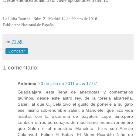
Desde entonces Julián Saiz viene apodándose Saleri II."
La Lidia Taurina - Núm. 2 - Madrid 14 de febrero de 1916
Biblioteca Nacional de España
en
21:59
Compartir
1 comentario:
Anónimo
20 de julio de 2011 a las 17:07
Guadalajara, esta llena de anecdotas y comentarios
taurinos, desde este astro rey, de la toreria alcarreña,
Saleri, al que C.j.Cela,tuvo el gusto de ponerle a su gato
ese mismo sobrenombre saleri, a Manolete, que hizo vida
marital, con la alcarreña de Sayaton, Lupe Sino,pero
tambien otrros personajes de muchisimo menos renombre
que Saleri o el monstruo Manolete. Ellos son Aurelio
Calatayud, Felipe El Botas, El Momo,Ricardito Niño de