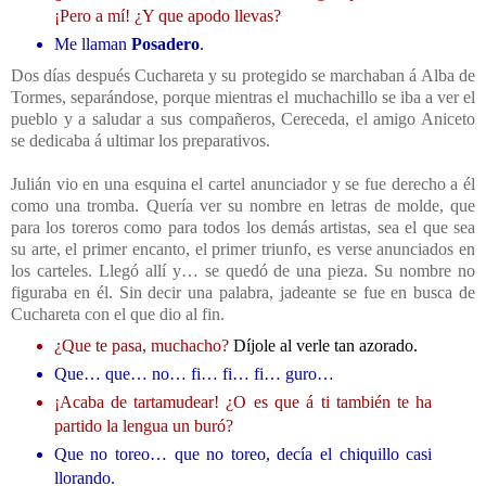
¡Pero a mí! ¿Y que apodo llevas?
Me llaman
Posadero
.
Dos días después Cuchareta y su protegido se marchaban á Alba de
Tormes, separándose, porque mientras el muchachillo se iba a ver el
pueblo y a saludar a sus compañeros, Cereceda, el amigo Aniceto
se dedicaba á ultimar los preparativos.
Julián vio en una esquina el cartel anunciador y se fue derecho a él
como una tromba. Quería ver su nombre en letras de molde, que
para los toreros como para todos los demás artistas, sea el que sea
su arte, el primer encanto, el primer triunfo, es verse anunciados en
los carteles. Llegó allí y… se quedó de una pieza. Su nombre no
figuraba en él. Sin decir una palabra, jadeante se fue en busca de
Cuchareta con el que dio al fin.
¿Que te pasa, muchacho?
Díjole al verle tan azorado.
Que… que… no… fi… fi… fi… guro…
¡Acaba de tartamudear! ¿O es que á ti también te ha
partido la lengua un buró?
Que no toreo… que no toreo, decía el chiquillo casi
llorando.