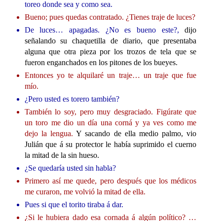
toreo donde sea y como sea.
Bueno; pues quedas contratado. ¿Tienes traje de luces?
De luces… apagadas. ¿No es bueno este?
,
dijo
señalando su chaquetilla de diario, que presentaba
alguna que otra pieza por los trozos de tela que se
fueron enganchados en los pitones de los bueyes.
Entonces yo te alquilaré un traje… un traje que fue
mío.
¿Pero usted es torero también?
También lo soy, pero muy desgraciado. Figúrate que
un toro me dio un día una corná y ya ves como me
dejo la lengua.
Y sacando de ella medio palmo, vio
Julián que á su protector le había suprimido el cuerno
la mitad de la sin hueso.
¿Se quedaría usted sin habla?
Primero así me quede, pero después que los médicos
me curaron, me volvió la mitad de ella.
Pues si que el torito tiraba á dar.
¿Si le hubiera dado esa cornada á algún político? …