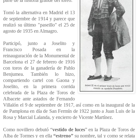
parte de la historia grande del toreo.
Tomó la alternativa en Madrid el 13
de septiembre de 1914 y pare
ce que
realizó su último "paseillo" el 25 de
agosto de 1935 en Almagro.
Participó, junto a Joselito y
Francisco Posada en la
reinauguración de la M
onumental de
Barcelona el 27 de febrero de 1916
con toros de la g
anadería de Pablo
Benjumea. También lo hizo,
compartiendo cartel con Gaona y
Jo
selito, en la primera corrida
celebrada de la Plaza de Toros de
Albacete ante astados de Fernando
Villalón el 9 de septiembre de 1917, así como en la inaugural de la
de Pamplona en día de San Fermín de 1922 junto a Juan Luis de la
Ros
a y Marcial Lalanda, y encierro de Vicente Martínez.
Como novillero debutó “
vestido de luces
” en la Plaza de Toros de
Alba de Tormes y en ella
“estreno”
su nombre, tal y como se relata