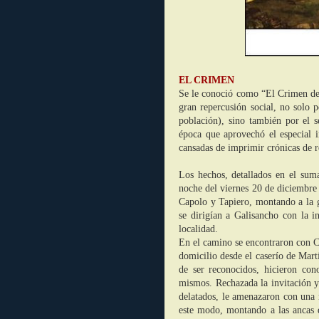
EL CRIMEN
Se le conoció como “El Crimen de
gran repercusión social, no solo 
población), sino también por el s
época que aprovechó el especial in
cansadas de imprimir crónicas de r
Los hechos, detallados en el suma
noche del viernes 20 de diciembre
Capolo y Tapiero, montando a la g
se dirigían a Galisancho con la i
localidad.
En el camino se encontraron con C
domicilio desde el caserío de Mart
de ser reconocidos, hicieron con
mismos. Rechazada la invitación y
delatados, le amenazaron con una 
este modo, montando a las ancas d