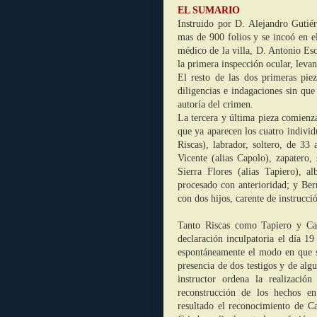
EL SUMARIO
Instruido por D. Alejandro Gutiér
mas de 900 folios y se incoó en
médico de la villa, D. Antonio Esc
la primera inspección ocular, levan
El resto de las dos primeras pie
diligencias e indagaciones sin que
autoría del crimen.
La tercera y última pieza comienza
que ya aparecen los cuatro indivi
Riscas), labrador, soltero, de 33
Vicente (alias Capolo), zapatero,
Sierra Flores (alias Tapiero), a
procesado con anterioridad; y Ber
con dos hijos, carente de instrucc
Tanto Riscas como Tapiero y Cap
declaración inculpatoria el día 19
espontáneamente el modo en que s
presencia de dos testigos y de al
instructor ordena la realizació
reconstrucción de los hechos en
resultado el reconocimiento de C