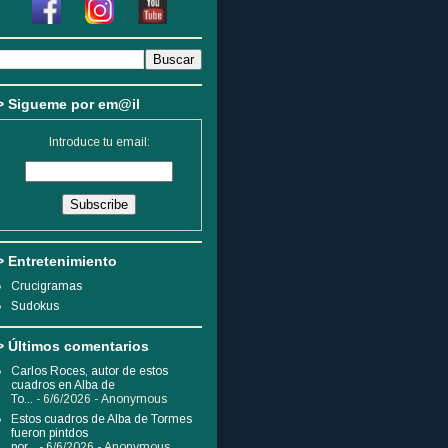
> Sigueme por em@il
Introduce tu email:
> Entretenimiento
Crucigramas
Sudokus
> Últimos comentarios
Carlos Roces, autor de estos
cuadros en Alba de
To...
- 6/6/2026
- Anonymous
Estos cuadros de Alba de Tormes
fueron pintdos
por...
- 6/6/2026
- Anonymous