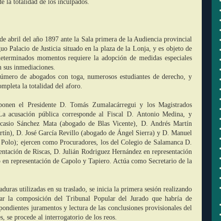
e la totalidad de los inculpados.
 de abril del año 1897 ante la Sala primera de la Audiencia provincial
uo Palacio de Justicia situado en la plaza de la Lonja, y es objeto de
eterminados momentos requiere la adopción de medidas especiales
n sus inmediaciones.
número de abogados con toga, numerosos estudiantes de derecho, y
ompleta la totalidad del aforo.
onen el Presidente D. Tomás Zumalacárregui y los Magistrados
a acusación pública corresponde al Fiscal D. Antonio Medina, y
icasio Sánchez Mata (abogado de Blas Vicente), D. Andrés Martín
tín), D. José García Revillo (abogado de Ángel Sierra) y D. Manuel
 Polo); ejercen como Procuradores, los del Colegio de Salamanca D.
entación de Riscas, D. Julián Rodriguez Hernández en representación
en representación de Capolo y Tapiero. Actúa como Secretario de la
aduras utilizadas en su traslado, se inicia la primera sesión realizando
nar la composición del Tribunal Popular del Jurado que habría de
spondientes juramentos y lectura de las conclusiones provisionales del
, se procede al interrogatorio de los reos.