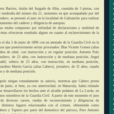
rez Barrios, titular del Juzgado de Alba, constaba de 3 piezas, con
 el mediodía del mismo día 21, momento en que acompañado por del
udero, se personó el juez en la localidad de Galisancho para realizar
tamiento del cadáver y diligencia de autopsia.
zas estaba compuesto por infinidad de declaraciones y multitud de
 éstas ofrecieran resultado alguno en cuanto al esclarecimiento de la
 el día 3 de junio de 1896 con un atestado de la Guardia Civil en la
duos que posteriormente serían procesados: Blas Vicente Gomez (alias
 años de edad, con instrucción y en regular posición; Antonio Polo
 soltero, de 23 años, con instrucción y de mediana posición; Angel
lbañil, soltero de 23 años, con instrucción, en mediana posición,
nardino Martín García (alias Cabero), jornalero, de 31 años, casado
ión y de mediana posición.
olo niegan rotundamente su autoría, mientras que Cabero presta
 de junio, si bien, ya con anterioridad, en Matarrala, había relatado
e desarrollaron los hechos ante el alcalde pedáneo de La Lurda, en
gunos miembros de la Guardia Civil. A partir de este momento el juez
n de diversos careos, ruedas de reconocimiento y diligencias de
 distintos lugares relacionados con el crimen, obteniendo como
abero y Tapiero por parte del domestico del párroco, Pero Antonio