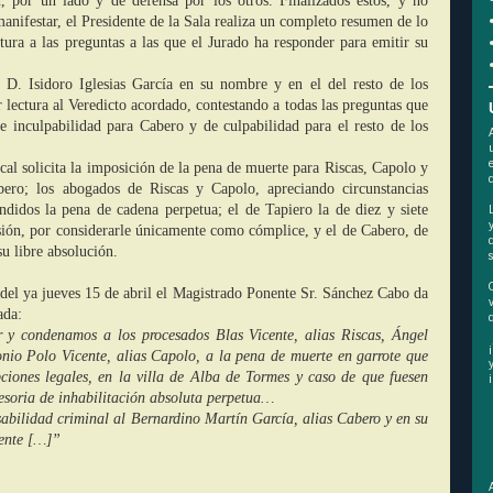
n, por un lado y de defensa por los otros. Finalizados estos, y no
anifestar, el Presidente de la Sala realiza un completo resumen de lo
ctura a las preguntas a las que el Jurado ha responder para emitir su
n D. Isidoro Iglesias García en su nombre y en el del resto de los
lectura al Veredicto acordado, contestando a todas las preguntas que
de inculpabilidad para Cabero y de culpabilidad para el resto de los
scal solicita la imposición de la pena de muerte para Riscas, Capolo y
bero; los abogados de Riscas y Capolo, apreciando circunstancias
endidos la pena de cadena perpetua; el de Tapiero la de diez y siete
isión, por considerarle únicamente como cómplice, y el de Cabero, de
su libre absolución.
 del ya jueves 15 de abril el Magistrado Ponente Sr. Sánchez Cabo da
ada:
y condenamos a los procesados Blas Vicente, alias Riscas, Ángel
tonio Polo Vicente, alias Capolo, a la pena de muerte en garrote que
ipciones legales, en la villa de Alba de Tormes y caso de que fuesen
esoria de inhabilitación absoluta perpetua…
abilidad criminal al Bernardino Martín García, alias Cabero y en su
mente […]”