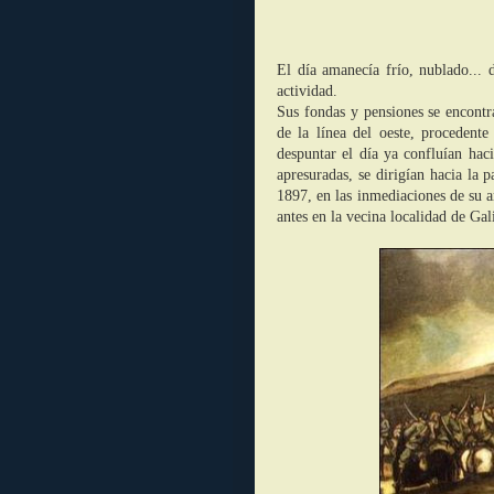
El día amanecía frío, nublado... 
actividad.
Sus fondas y pensiones se encontr
de la línea del oeste, procedent
despuntar el día ya confluían hac
apresuradas, se dirigían hacia la 
1897, en las inmediaciones de su a
antes en la vecina localidad de Gal