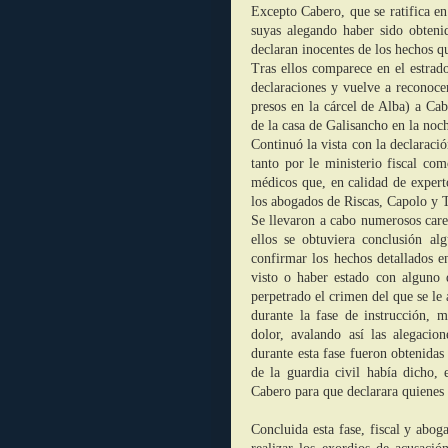
Excepto Cabero, que se ratifica en 
suyas alegando haber sido obtenid
declaran inocentes de los hechos q
Tras ellos comparece en el estra
declaraciones y vuelve a reconoce
presos en la cárcel de Alba) a Ca
de la casa de Galisancho en la noc
Continuó la vista con la declaraci
tanto por le ministerio fiscal com
médicos que, en calidad de experto
los abogados de Riscas, Capolo y 
Se llevaron a cabo numerosos care
ellos se obtuviera conclusión al
confirmar los hechos detallados e
visto o haber estado con alguno 
perpetrado el crimen del que se le
durante la fase de instrucción, 
dolor, avalando así las alegacion
durante esta fase fueron obtenidas
de la guardia civil había dicho,
Cabero para que declarara quienes 
Concluida esta fase, fiscal y abog