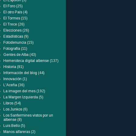
El Espolón
(5)
El Foro
(25)
El otro País
(4)
El Tormes
(15)
El Trece
(26)
Elecciones
(26)
Estadísticas
(9)
Fotodenuncia
(15)
Fotografía
(11)
Gentes de Alba
(43)
Hemeroteca digital albense
(137)
Historia
(81)
Información del blog
(44)
Innovación
(1)
L'Aceña
(36)
La imagen del mes
(192)
La Margen Izquierda
(5)
Libros
(54)
Los Junkos
(6)
Los Sanfermines vistos por un
albense
(8)
Luis Bello
(5)
Manos alfareras
(2)