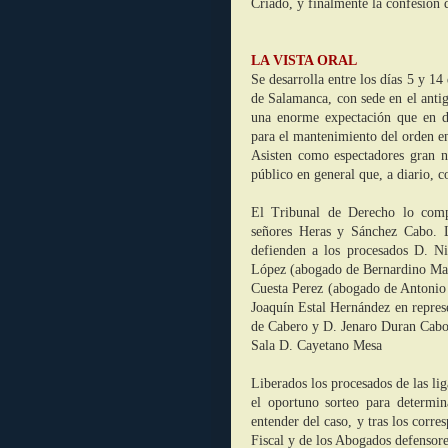
Criado, y finalmente la confesión d
LA VISTA ORAL
Se desarrolla entre los días 5 y 14
de Salamanca, con sede en el antig
una enorme expectación que en d
para el mantenimiento del orden e
Asisten como espectadores gran 
público en general que, a diario, c
El Tribunal de Derecho lo comp
señores Heras y Sánchez Cabo. L
defienden a los procesados D. N
López (abogado de Bernardino Mar
Cuesta Perez (abogado de Antonio
Joaquín Estal Hernández en repres
de Cabero y D. Jenaro Duran Cabo 
Sala D. Cayetano Mesa
Liberados los procesados de las lig
el oportuno sorteo para determi
entender del caso, y tras los corre
Fiscal y de los Abogados defensores