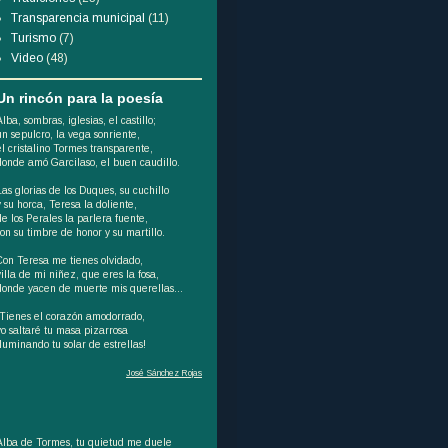
Transparencia municipal
(11)
Turismo
(7)
Video
(48)
Un rincón para la poesía
Alba, sombras, iglesias, el castillo;
un sepulcro, la vega sonriente,
el cristalino Tormes transparente,
donde amó Garcilaso, el buen caudillo.
Las glorias de los Duques, su cuchillo
y su horca, Teresa la doliente,
de los Perales la parlera fuente,
son su timbre de honor y su martillo.
Con Teresa me tienes olvidado,
villa de mi niñez, que eres la fosa,
donde yacen de muerte mis querellas...
¡Tienes el corazón amodorrado,
yo saltaré tu masa pizarrosa
iluminando tu solar de estrellas!
José Sánchez Rojas
Alba de Tormes, tu quietud me duele