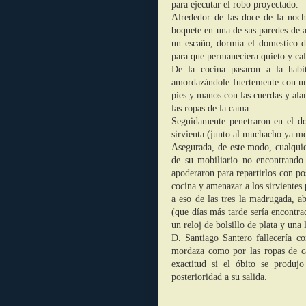
para ejecutar el robo proyectado.
Alrededor de las doce de la noche
boquete en una de sus paredes de 
un escaño, dormía el domestico 
para que permaneciera quieto y cal
De la cocina pasaron a la habi
amordazándole fuertemente con un 
pies y manos con las cuerdas y al
las ropas de la cama.
Seguidamente penetraron en el d
sirvienta (junto al muchacho ya m
Asegurada, de este modo, cualquier
de su mobiliario no encontrando
apoderaron para repartirlos con p
cocina y amenazar a los sirviente
a eso de las tres la madrugada, a
(que días más tarde sería encontra
un reloj de bolsillo de plata y una
D. Santiago Santero fallecería c
mordaza como por las ropas de ca
exactitud si el óbito se produj
posterioridad a su salida.