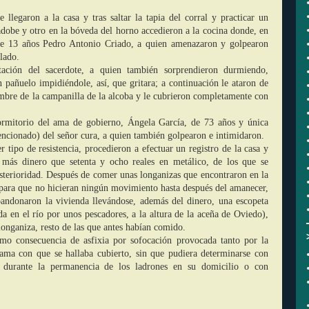
 llegaron a la casa y tras saltar la tapia del corral y practicar un
adobe y otro en la bóveda del horno accedieron a la cocina donde, en
de 13 años Pedro Antonio Criado, a quien amenazaron y golpearon
lado.
tación del sacerdote, a quien también sorprendieron durmiendo,
pañuelo impidiéndole, así, que gritara; a continuación le ataron de
ambre de la campanilla de la alcoba y le cubrieron completamente con
ormitorio del ama de gobierno, Ángela García, de 73 años y única
encionado) del señor cura, a quien también golpearon e intimidaron.
 tipo de resistencia, procedieron a efectuar un registro de la casa y
 más dinero que setenta y ocho reales en metálico, de los que se
osterioridad. Después de comer unas longanizas que encontraron en la
s para que no hicieran ningún movimiento hasta después del amanecer,
bandonaron la vivienda llevándose, además del dinero, una escopeta
da en el río por unos pescadores, a la altura de la aceña de Oviedo),
 longaniza, resto de las que antes habían comido.
omo consecuencia de asfixia por sofocación provocada tanto por la
ma con que se hallaba cubierto, sin que pudiera determinarse con
o durante la permanencia de los ladrones en su domicilio o con