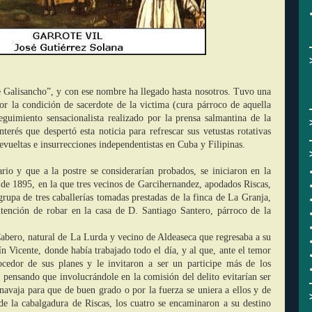
 Galisancho”, y con ese nombre ha llegado hasta nosotros. Tuvo una
por la condición de sacerdote de la victima (cura párroco de aquella
eguimiento sensacionalista realizado por la prensa salmantina de la
terés que despertó esta noticia para refrescar sus vetustas rotativas
evueltas e insurrecciones independentistas en Cuba y Filipinas.
rio y que a la postre se considerarían probados, se iniciaron en la
 de 1895, en la que tres vecinos de Garcihernandez, apodados Riscas,
rupa de tres caballerías tomadas prestadas de la finca de La Granja,
ntención de robar en la casa de D. Santiago Santero, párroco de la
abero, natural de La Lurda y vecino de Aldeaseca que regresaba a su
ín Vicente, donde había trabajado todo el día, y al que, ante el temor
ocedor de sus planes y le invitaron a ser un participe más de los
 pensando que involucrándole en la comisión del delito evitarían ser
navaja para que de buen grado o por la fuerza se uniera a ellos y de
e la cabalgadura de Riscas, los cuatro se encaminaron a su destino