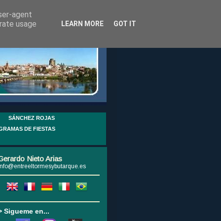
user-agent
erate usage
LEARN MORE
GOT IT
SÁNCHEZ ROJAS
GRAMAS DE FIESTAS
Gerardo Nieto Arias
info@entreeltormesybutarque.es
> Sigueme en...