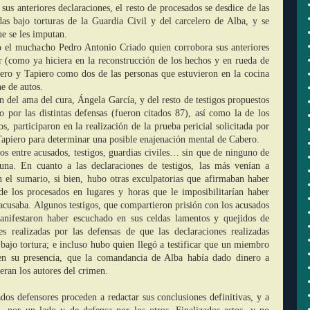
sus anteriores declaraciones, el resto de procesados se desdice de las
as bajo torturas de la Guardia Civil y del carcelero de Alba, y se
ue se les imputan.
do el muchacho Pedro Antonio Criado quien corrobora sus anteriores
r (como ya hiciera en la reconstrucción de los hechos y en rueda de
bero y Tapiero como dos de las personas que estuvieron en la cocina
he de autos.
ón del ama del cura, Ángela García, y del resto de testigos propuestos
o por las distintas defensas (fueron citados 87), así como la de los
s, participaron en la realización de la prueba pericial solicitada por
Tapiero para determinar una posible enajenación mental de Cabero.
os entre acusados, testigos, guardias civiles… sin que de ninguno de
guna. En cuanto a las declaraciones de testigos, las más venían a
n el sumario, si bien, hubo otras exculpatorias que afirmaban haber
de los procesados en lugares y horas que le imposibilitarían haber
 acusaba. Algunos testigos, que compartieron prisión con los acusados
manifestaron haber escuchado en sus celdas lamentos y quejidos de
es realizadas por las defensas de que las declaraciones realizadas
 bajo tortura; e incluso hubo quien llegó a testificar que un miembro
 en su presencia, que la comandancia de Alba había dado dinero a
eran los autores del crimen.
ados defensores proceden a redactar sus conclusiones definitivas, y a