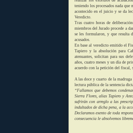
realizar los exordios de acusació
teniendo los procesados nada que m
acontecido en el juicio y se da le
Veredicto.
Tras cuatro horas de deliberació
miembros del Jurado procede a dar 
se les formularon, y que resulta 
acusados.
En base al veredicto emitido el Fi
Tapiero y la absolución para Ca
atenuantes, solicitan para sus def
años, cuatro meses y un día de pr
acuerdo con la petición del fiscal, 
A las doce y cuarto de la madruga
lectura pública de la sentencia dict
“Fallamos que debemos condenar 
Sierra Flores, alias Tapiero y An
sufrirán con arreglo a las prescr
indultados de dicha pena, a la acc
Declaramos exento de toda respons
consecuencia le absolvemos libre