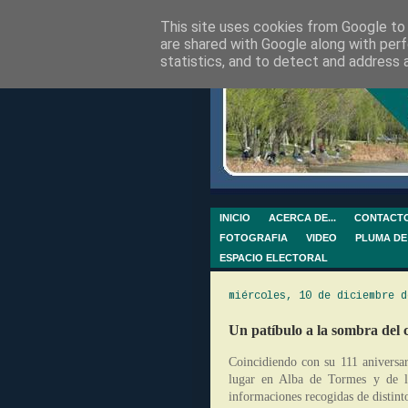
This site uses cookies from Google to d
are shared with Google along with perf
statistics, and to detect and address 
INICIO
ACERCA DE...
CONTACT
FOTOGRAFIA
VIDEO
PLUMA DE
ESPACIO ELECTORAL
miércoles, 10 de diciembre d
Un patíbulo a la sombra del c
Coincidiendo con su 111 aniversa
lugar en Alba de Tormes y de lo
informaciones recogidas de distin