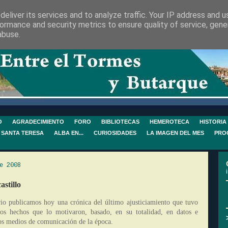
eliver its services and to analyze traffic. Your IP address and 
ormance and security metrics to ensure quality of service, gen
abuse.
O
AGRADECIMIENTO
FORO
BIBLIOTECAS
HEMEROTECA
HISTORIA
 SANTA TERESA
ALBA EN...
CURIOSIDADES
LA IMAGEN DEL MES
PRO
e 2008
astillo
rio publicamos hoy una crónica del último ajusticiamiento que tuvo
s hechos que lo motivaron, basado, en su totalidad, en datos e
tos medios de comunicación de la época.