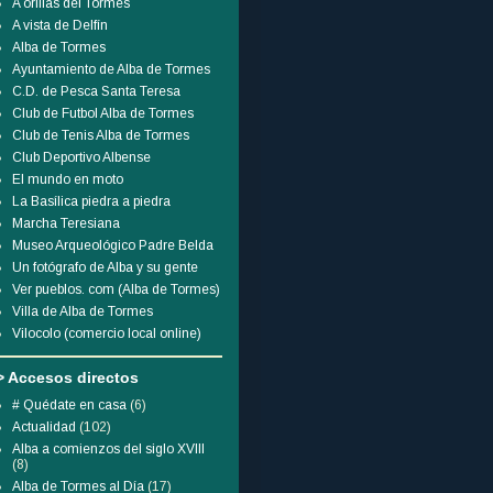
A orillas del Tormes
A vista de Delfín
Alba de Tormes
Ayuntamiento de Alba de Tormes
C.D. de Pesca Santa Teresa
Club de Futbol Alba de Tormes
Club de Tenis Alba de Tormes
Club Deportivo Albense
El mundo en moto
La Basílica piedra a piedra
Marcha Teresiana
Museo Arqueológico Padre Belda
Un fotógrafo de Alba y su gente
Ver pueblos. com (Alba de Tormes)
Villa de Alba de Tormes
Vilocolo (comercio local online)
> Accesos directos
# Quédate en casa
(6)
Actualidad
(102)
Alba a comienzos del siglo XVIII
(8)
Alba de Tormes al Día
(17)