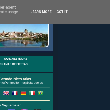
user-agent
erate usage
LEARN MORE
GOT IT
SÁNCHEZ ROJAS
GRAMAS DE FIESTAS
Gerardo Nieto Arias
info@entreeltormesybutarque.es
> Sigueme en...