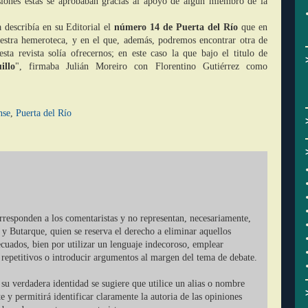
asiones estas se aprobaban gracias al apoyo de algún miembro de la
a describía en su Editorial el
número 14 de Puerta del Río
que en
estra hemeroteca, y en el que, además, podremos encontrar otra de
esta revista solía ofrecernos; en este caso la que bajo el titulo de
illo
", firmaba Julián Moreiro con Florentino Gutiérrez como
nse
,
Puerta del Río
orresponden a los comentaristas y no representan, necesariamente,
 y Butarque, quien se reserva el derecho a eliminar aquellos
cuados, bien por utilizar un lenguaje indecoroso, emplear
r repetitivos o introducir argumentos al margen del tema de debate.
su verdadera identidad se sugiere que utilice un alias o nombre
ate y permitirá identificar claramente la autoria de las opiniones