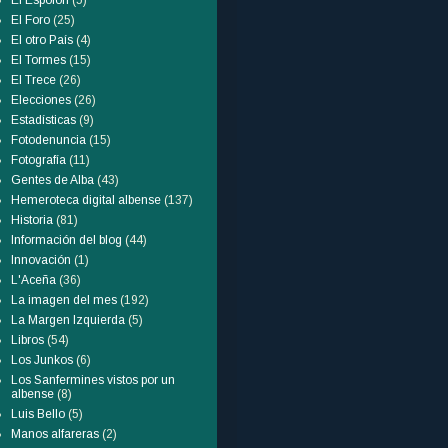
El Espolón
(5)
El Foro
(25)
El otro País
(4)
El Tormes
(15)
El Trece
(26)
Elecciones
(26)
Estadísticas
(9)
Fotodenuncia
(15)
Fotografía
(11)
Gentes de Alba
(43)
Hemeroteca digital albense
(137)
Historia
(81)
Información del blog
(44)
Innovación
(1)
L'Aceña
(36)
La imagen del mes
(192)
La Margen Izquierda
(5)
Libros
(54)
Los Junkos
(6)
Los Sanfermines vistos por un
albense
(8)
Luis Bello
(5)
Manos alfareras
(2)