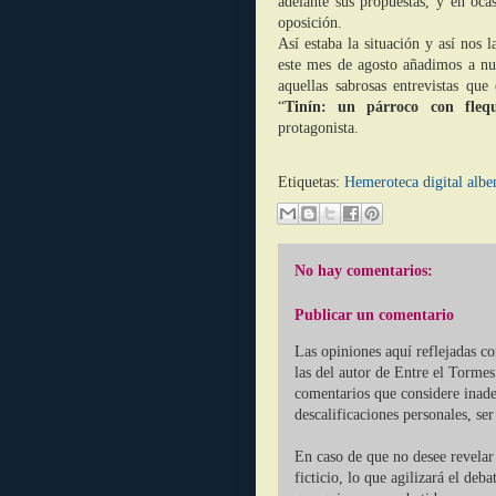
adelante sus propuestas, y en oc
oposición.
Así estaba la situación y así nos l
este mes de agosto añadimos a nu
aquellas sabrosas entrevistas que 
“
Tinín: un párroco con flequ
protagonista.
Etiquetas:
Hemeroteca digital albe
No hay comentarios:
Publicar un comentario
Las opiniones aquí reflejadas c
las del autor de Entre el Tormes
comentarios que considere inade
descalificaciones personales, se
En caso de que no desee revelar 
ficticio, lo que agilizará el deb