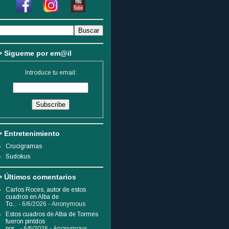
> Sigueme por em@il
Introduce tu email:
> Entretenimiento
Crucigramas
Sudokus
> Últimos comentarios
Carlos Roces, autor de estos
cuadros en Alba de
To...
- 6/6/2026
- Anonymous
Estos cuadros de Alba de Tormes
fueron pintdos
por...
- 6/6/2026
- Anonymous