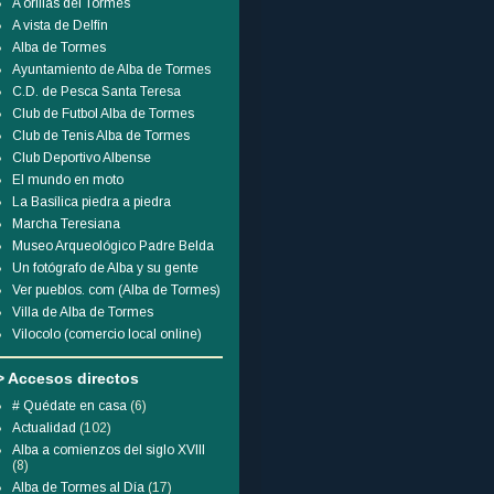
A orillas del Tormes
A vista de Delfín
Alba de Tormes
Ayuntamiento de Alba de Tormes
C.D. de Pesca Santa Teresa
Club de Futbol Alba de Tormes
Club de Tenis Alba de Tormes
Club Deportivo Albense
El mundo en moto
La Basílica piedra a piedra
Marcha Teresiana
Museo Arqueológico Padre Belda
Un fotógrafo de Alba y su gente
Ver pueblos. com (Alba de Tormes)
Villa de Alba de Tormes
Vilocolo (comercio local online)
> Accesos directos
# Quédate en casa
(6)
Actualidad
(102)
Alba a comienzos del siglo XVIII
(8)
Alba de Tormes al Día
(17)