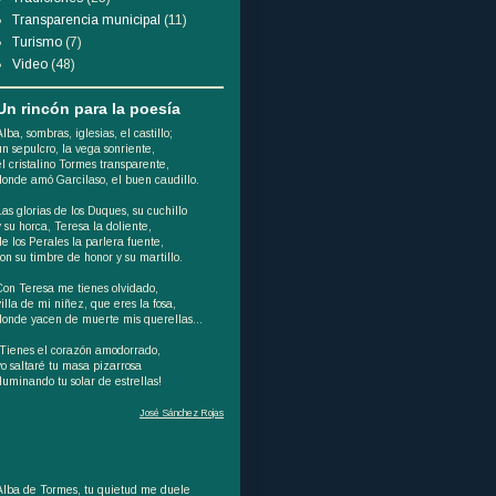
Transparencia municipal
(11)
Turismo
(7)
Video
(48)
Un rincón para la poesía
Alba, sombras, iglesias, el castillo;
un sepulcro, la vega sonriente,
el cristalino Tormes transparente,
donde amó Garcilaso, el buen caudillo.
Las glorias de los Duques, su cuchillo
y su horca, Teresa la doliente,
de los Perales la parlera fuente,
son su timbre de honor y su martillo.
Con Teresa me tienes olvidado,
villa de mi niñez, que eres la fosa,
donde yacen de muerte mis querellas...
¡Tienes el corazón amodorrado,
yo saltaré tu masa pizarrosa
iluminando tu solar de estrellas!
José Sánchez Rojas
Alba de Tormes, tu quietud me duele