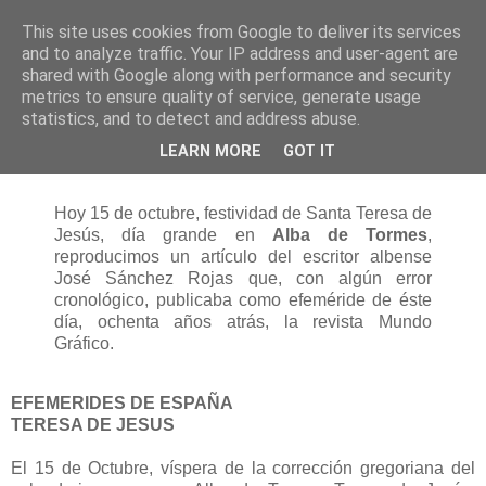
This site uses cookies from Google to deliver its services
and to analyze traffic. Your IP address and user-agent are
shared with Google along with performance and security
metrics to ensure quality of service, generate usage
statistics, and to detect and address abuse.
jueves, 15 de octubre de 2009
LEARN MORE
GOT IT
Efemeride: Santa Teresa de Jesús
Hoy 15 de octubre, festividad de Santa Teresa de
Jesús, día grande en
Alba de Tormes
,
reproducimos un artículo del escritor albense
José Sánchez Rojas que, con algún error
cronológico, publicaba como efeméride de éste
día, ochenta años atrás, la revista Mundo
Gráfico.
EFEMERIDES DE ESPAÑA
TERESA DE JESUS
El 15 de Octubre, víspera de la corrección gregoriana del