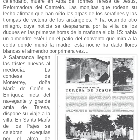
calendario, muere en Alba de Tormes Teresa de Jesús,
Reformadora del Carmelo. Las monjitas que rodean su
lecho afirman que han oído las arpas de los serafines y las
trompas de victoria de los arcángeles. Y ha ocurrido otro
milagro, cuya noticia se desparrama por la villa de los
duques en las primeras horas de la mañana el día 15: había
un almendro estéril en el patio del convento que mira a la
celda donde murió la madre; esta noche ha dado flores
blancas el almendro por primera vez…
A Salamanca llegan
las tristes nuevas al
mediodía. La
condesa de
Monterrey, doña
María de Colón y
Enríquez, nieta del
navegante y grande
amia de Teresa,
dispone su viaje a la
villa. En Santa María
de los Pajes se
celebran exequias
por el alma de