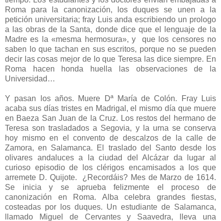
Roma para la canonización, los duques se unen a la
petición universitaria; fray Luis anda escribiendo un prologo
a las obras de la Santa, donde dice que el lenguaje de la
Madre es la «mesma hermosura», y que los censores no
saben lo que tachan en sus escritos, porque no se pueden
decir las cosas mejor de lo que Teresa las dice siempre. En
Roma hacen honda huella las observaciones de la
Universidad…
Y pasan los años. Muere Dª María de Colón. Fray Luis
acaba sus días tristes en Madrigal, el mismo día que muere
en Baeza San Juan de la Cruz. Los restos del hermano de
Teresa son trasladados a Segovia, y la urna se conserva
hoy mismo en el convento de descalzos de la calle de
Zamora, en Salamanca. El traslado del Santo desde los
olivares andaluces a la ciudad del Alcázar da lugar al
curioso episodio de los clérigos encamisados a los que
arremete D. Quijote. ¿Recordáis? Mes de Marzo de 1614.
Se inicia y se aprueba felizmente el proceso de
canonización en Roma. Alba celebra grandes fiestas,
costeadas por los duques. Un estudiante de Salamanca,
llamado Miguel de Cervantes y Saavedra, lleva una