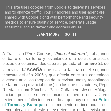
This site uses cookies from Google to deliver its services
and to analyze traffic. Your IP address and user-agent are
shared with Google along with performance and security
metrics to ensure quality of service, generate usage
statistics, and to detect and address abuse.
miércoles, 20 de octubre de 2010
LEARN MORE
GOT IT
L'Aceña nº 21
A Francisco Pérez Correas,
"Paco el alfarero"
, trabajando
el barro en su torno y levantando una de sus artísticas
piezas de cerámica, dedicaba su portada el
número 21
de
L’Aceña
la revista
que salía a la luz en el segundo
trimestre del año 2006 y que ofrecía entre sus contenidos
diversos artículos (propios de la revista unos y recopilados
de la prensa provincial otros), en los que sus autores, Pepe
Rueda, Isidoro Sánchez, Paco Cañamero, Jesús Málaga,
hacían público su emocionado recuerdo del alfarero
recientemente fallecido; recuerdo al que hoy se suma
Entre
el Tormes y Butarque
en el momento de incorporar a su
hemeroteca digital este nuevo ejemplar de la revista que