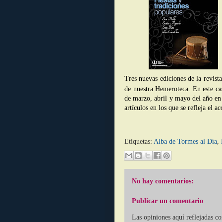
Tres nuevas ediciones de la revis
de nuestra Hemeroteca. En este ca
de marzo, abril y mayo del año en
artículos en los que se refleja el 
Etiquetas:
Alba de Tormes al Día
,
No hay comentarios:
Publicar un comentario
Las opiniones aquí reflejadas c