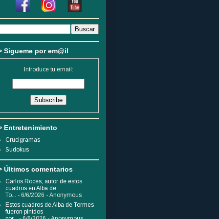
> Sigueme por em@il
Introduce tu email:
> Entretenimiento
Crucigramas
Sudokus
> Últimos comentarios
Carlos Roces, autor de estos
cuadros en Alba de
To...
- 6/6/2026
- Anonymous
Estos cuadros de Alba de Tormes
fueron pintdos
por...
- 6/6/2026
- Anonymous