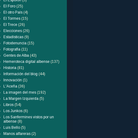
El Espolón
(5)
El Foro
(25)
El otro País
(4)
El Tormes
(15)
El Trece
(26)
Elecciones
(26)
Estadísticas
(9)
Fotodenuncia
(15)
Fotografía
(11)
Gentes de Alba
(43)
Hemeroteca digital albense
(137)
Historia
(81)
Información del blog
(44)
Innovación
(1)
L'Aceña
(36)
La imagen del mes
(192)
La Margen Izquierda
(5)
Libros
(54)
Los Junkos
(6)
Los Sanfermines vistos por un
albense
(8)
Luis Bello
(5)
Manos alfareras
(2)