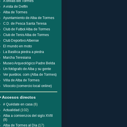
A orillas del Tormes
A vista de Delfín
Alba de Tormes
Ayuntamiento de Alba de Tormes
C.D. de Pesca Santa Teresa
Club de Futbol Alba de Tormes
Club de Tenis Alba de Tormes
Club Deportivo Albense
El mundo en moto
La Basílica piedra a piedra
Marcha Teresiana
Museo Arqueológico Padre Belda
Un fotógrafo de Alba y su gente
Ver pueblos. com (Alba de Tormes)
Villa de Alba de Tormes
Vilocolo (comercio local online)
> Accesos directos
# Quédate en casa
(6)
Actualidad
(102)
Alba a comienzos del siglo XVIII
(8)
Alba de Tormes al Día
(17)