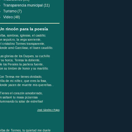
Transparencia municipal
(11)
Turismo
(7)
Video
(48)
Un rincón para la poesía
Alba, sombras, iglesias, el castillo;
un sepulcro, la vega sonriente,
el cristalino Tormes transparente,
donde amó Garcilaso, el buen caudillo.
Las glorias de los Duques, su cuchillo
y su horca, Teresa la doliente,
de los Perales la parlera fuente,
son su timbre de honor y su martillo.
Con Teresa me tienes olvidado,
villa de mi niñez, que eres la fosa,
donde yacen de muerte mis querellas...
¡Tienes el corazón amodorrado,
yo saltaré tu masa pizarrosa
iluminando tu solar de estrellas!
José Sánchez Rojas
Alba de Tormes, tu quietud me duele