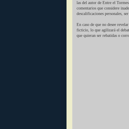
las del autor de Entre el Tormes
comentarios que considere inade
descalificaciones personales, se
En caso de que no desee revelar 
ficticio, lo que agilizará el deb
que quieran ser rebatidas o corr