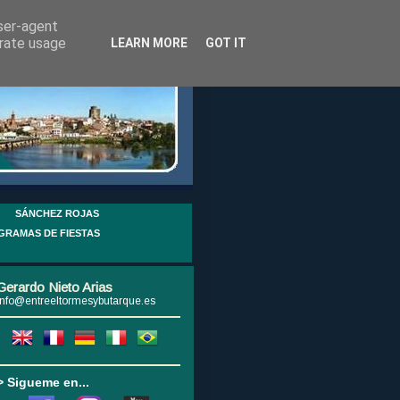
user-agent
erate usage
LEARN MORE
GOT IT
SÁNCHEZ ROJAS
GRAMAS DE FIESTAS
Gerardo Nieto Arias
info@entreeltormesybutarque.es
> Sigueme en...