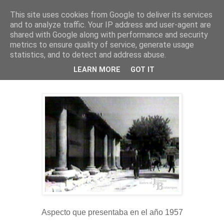
This site uses cookies from Google to deliver its services
and to analyze traffic. Your IP address and user-agent are
shared with Google along with performance and security
metrics to ensure quality of service, generate usage
statistics, and to detect and address abuse.
sábado, 13 de abril de 2013
LEARN MORE
GOT IT
Plaza del Grano
Aspecto que presentaba en el año 1957