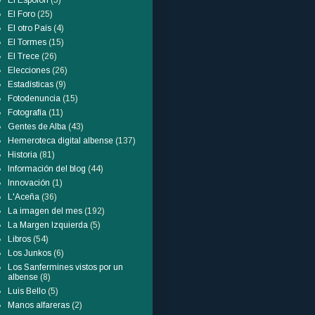
El Espolón
(5)
El Foro
(25)
El otro País
(4)
El Tormes
(15)
El Trece
(26)
Elecciones
(26)
Estadísticas
(9)
Fotodenuncia
(15)
Fotografía
(11)
Gentes de Alba
(43)
Hemeroteca digital albense
(137)
Historia
(81)
Información del blog
(44)
Innovación
(1)
L'Aceña
(36)
La imagen del mes
(192)
La Margen Izquierda
(5)
Libros
(54)
Los Junkos
(6)
Los Sanfermines vistos por un
albense
(8)
Luis Bello
(5)
Manos alfareras
(2)