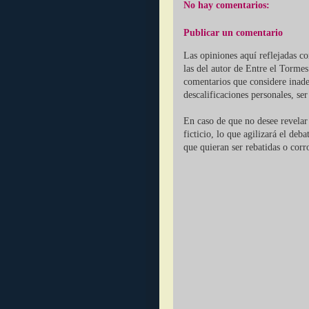
No hay comentarios:
Publicar un comentario
Las opiniones aquí reflejadas c
las del autor de Entre el Tormes
comentarios que considere inade
descalificaciones personales, se
En caso de que no desee revelar 
ficticio, lo que agilizará el deb
que quieran ser rebatidas o corr