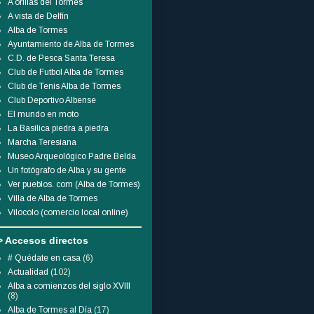
A orillas del Tormes
A vista de Delfín
Alba de Tormes
Ayuntamiento de Alba de Tormes
C.D. de Pesca Santa Teresa
Club de Futbol Alba de Tormes
Club de Tenis Alba de Tormes
Club Deportivo Albense
El mundo en moto
La Basílica piedra a piedra
Marcha Teresiana
Museo Arqueológico Padre Belda
Un fotógrafo de Alba y su gente
Ver pueblos. com (Alba de Tormes)
Villa de Alba de Tormes
Vilocolo (comercio local online)
> Accesos directos
# Quédate en casa
(6)
Actualidad
(102)
Alba a comienzos del siglo XVIII
(8)
Alba de Tormes al Día
(17)