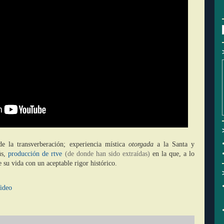
e la transverberación; experiencia mística
otorgada
a la Santa y
ús,
producción de rtve
(de donde han sido extraídas)
en la que, a lo
e su vida con un aceptable rigor histórico.
ideo