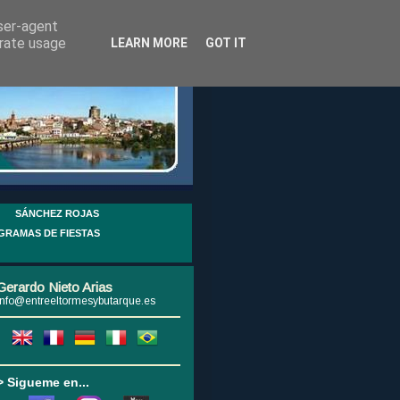
user-agent
erate usage
LEARN MORE
GOT IT
SÁNCHEZ ROJAS
GRAMAS DE FIESTAS
Gerardo Nieto Arias
info@entreeltormesybutarque.es
> Sigueme en...