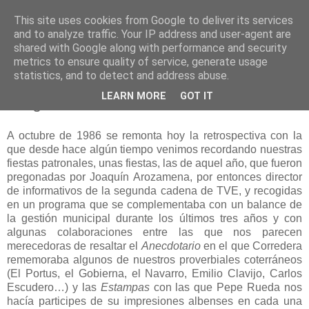
This site uses cookies from Google to deliver its services
and to analyze traffic. Your IP address and user-agent are
shared with Google along with performance and security
metrics to ensure quality of service, generate usage
statistics, and to detect and address abuse.
viernes, 20 de febrero de 2015
LEARN MORE
GOT IT
Programa de fiestas 1986
A octubre de 1986 se remonta hoy la retrospectiva con la
que desde hace algún tiempo venimos recordando nuestras
fiestas patronales, unas fiestas, las de aquel año, que fueron
pregonadas por Joaquín Arozamena, por entonces director
de informativos de la segunda cadena de TVE, y recogidas
en un programa que se complementaba con un balance de
la gestión municipal durante los últimos tres años y con
algunas colaboraciones entre las que nos parecen
merecedoras de resaltar el
Anecdotario
en el que Corredera
rememoraba algunos de nuestros proverbiales coterráneos
(El Portus, el Gobierna, el Navarro, Emilio Clavijo, Carlos
Escudero…) y las
Estampas
con las que Pepe Rueda nos
hacía participes de su impresiones albenses en cada una