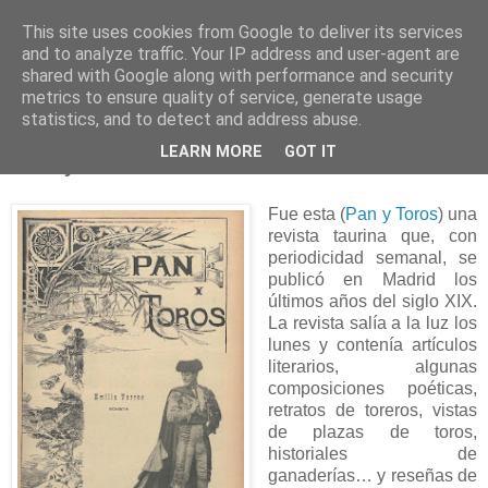
This site uses cookies from Google to deliver its services
and to analyze traffic. Your IP address and user-agent are
shared with Google along with performance and security
metrics to ensure quality of service, generate usage
statistics, and to detect and address abuse.
viernes, 4 de septiembre de 2015
LEARN MORE
GOT IT
Pan y Toros
Fue esta (
Pan y Toros
) una
revista taurina que, con
periodicidad semanal, se
publicó en Madrid los
últimos años del siglo XIX.
La revista salía a la luz los
lunes y contenía artículos
literarios, algunas
composiciones poéticas,
retratos de toreros, vistas
de plazas de toros,
historiales de
ganaderías… y reseñas de