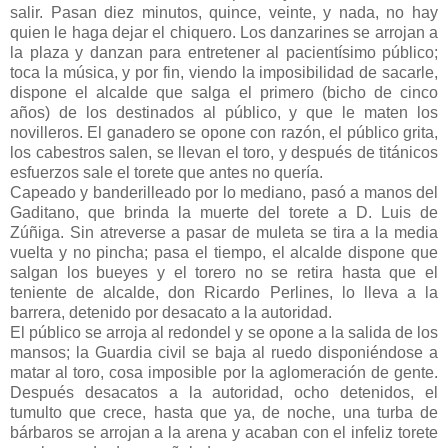
salir. Pasan diez minutos, quince, veinte, y nada, no hay
quien le haga dejar el chiquero. Los danzarines se arrojan a
la plaza y danzan para entretener al pacientísimo público;
toca la música, y por fin, viendo la imposibilidad de sacarle,
dispone el alcalde que salga el primero (bicho de cinco
años) de los destinados al público, y que le maten los
novilleros. El ganadero se opone con razón, el público grita,
los cabestros salen, se llevan el toro, y después de titánicos
esfuerzos sale el torete que antes no quería.
Capeado y banderilleado por lo mediano, pasó a manos del
Gaditano, que brinda la muerte del torete a D. Luis de
Zúñiga. Sin atreverse a pasar de muleta se tira a la media
vuelta y no pincha; pasa el tiempo, el alcalde dispone que
salgan los bueyes y el torero no se retira hasta que el
teniente de alcalde, don Ricardo Perlines, lo lleva a la
barrera, detenido por desacato a la autoridad.
El público se arroja al redondel y se opone a la salida de los
mansos; la Guardia civil se baja al ruedo disponiéndose a
matar al toro, cosa imposible por la aglomeración de gente.
Después desacatos a la autoridad, ocho detenidos, el
tumulto que crece, hasta que ya, de noche, una turba de
bárbaros se arrojan a la arena y acaban con el infeliz torete