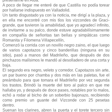
presénteme en Alba.
A poco de llegar me enteré de que Castilla no podía torear
por hallarse indispuesto en Valladolid.
Un tanto disgustado ya con la noticia, me dirigí a la plaza, y
en ella me encontré con mis tíos los vizcondes de Graci-
grande, que tuvieron la amabilidad, que yo agradecí infinito,
de invitarme a su palco, donde estuve agradabilísimamente
en compañía de señoritas tan bellas y simpáticas como
Romanita y Filomena Villapecellín,
Comenzó la corrida con un novillo negro zaino, el que luego
de varios capotazos y cinco banderillas (ninguna en su
sitio), pasó a manos del Madrileño, que después de dos
pinchazos malísimos le mandó al desolladero de una corta y
baja.
El segundo era negro, veleto y corredor. Capotazos sin arte,
un par bueno por chamba y dos más en las paletas, fue el
preámbulo para que tomara el Madrileño por vez segunda
los trastos. Brindó la muerte del toro al palco en que me
hallaba yo, y después de doce pases, notables por lo malos,
echó a rodar al bicho de un soberbio bajonazo, recibiendo
como premio un guante del Vizconde con 25 pesetas
dentro.
Suenan los clarines, abren la puerta y el torete tercero sin