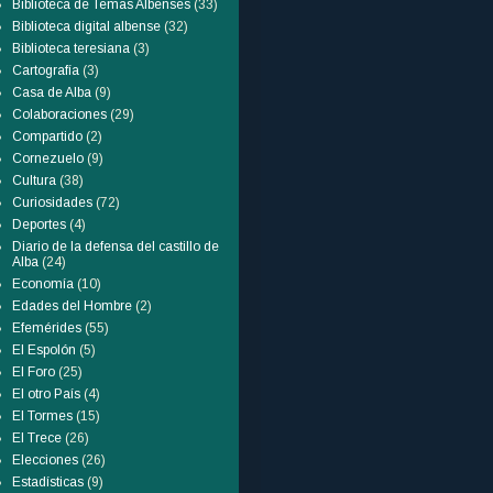
Biblioteca de Temas Albenses
(33)
Biblioteca digital albense
(32)
Biblioteca teresiana
(3)
Cartografía
(3)
Casa de Alba
(9)
Colaboraciones
(29)
Compartido
(2)
Cornezuelo
(9)
Cultura
(38)
Curiosidades
(72)
Deportes
(4)
Diario de la defensa del castillo de
Alba
(24)
Economía
(10)
Edades del Hombre
(2)
Efemérides
(55)
El Espolón
(5)
El Foro
(25)
El otro País
(4)
El Tormes
(15)
El Trece
(26)
Elecciones
(26)
Estadísticas
(9)