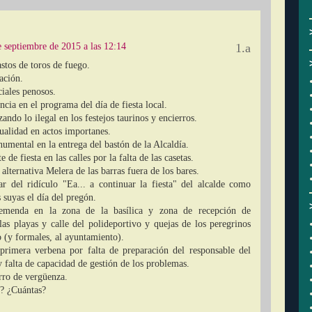
e septiembre de 2015 a las 12:14
astos de toros de fuego.
ación.
ciales penosos.
cia en el programa del día de fiesta local.
ando lo ilegal en los festejos taurinos y encierros.
tualidad en actos importanes.
mental en la entrega del bastón de la Alcaldía.
 de fiesta en las calles por la falta de las casetas.
 alternativa Melera de las barras fuera de los bares.
r del ridículo "Ea... a continuar la fiesta" del alcalde como
 suyas el día del pregón.
remenda en la zona de la basílica y zona de recepción de
las playas y calle del polideportivo y quejas de los peregrinos
 (y formales, al ayuntamiento).
primera verbena por falta de preparación del responsable del
 falta de capacidad de gestión de los problemas.
rro de vergüenza.
s? ¿Cuántas?