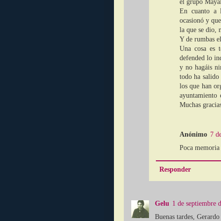
el grupo Maya
En cuanto a l
ocasionó y que
la que se dio, 
Y de rumbas el
Una cosa es t
defended lo in
y no hagáis ni
todo ha salido
los que han or
ayuntamiento e
Muchas gracias
Anónimo
7 d
Poca memoria 
Responder
Gelu
1 de septiembre d
Buenas tardes, Gerardo