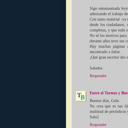
Sigo entusiasmada leye
admirando el trabajo de 
Con tanto material -ya 
desde los ciudadanos, s
completas, y que todo e
No sé los motivos para
durante años tuvo sus 
Hay muchas páginas a
encontrado a faltar.
¡Qué gran escritor dio e
Saludos
Responder
Entre el Tormes y Bu
Buenos días, Gelu.
No crea que es tan fá
multitud de periódicos y
Salu2
Responder