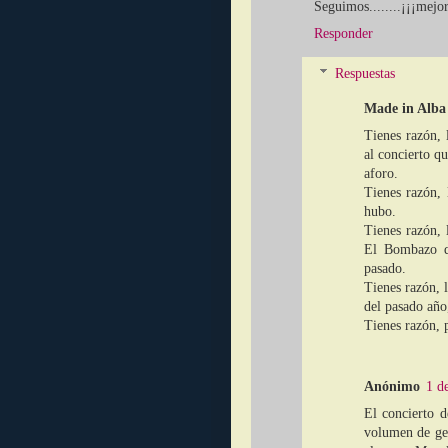
Seguimos........¡¡¡mejo
Responder
Respuestas
Made in Alba
Tienes razón, 
al concierto q
aforo.
Tienes razón, 
hubo.
Tienes razón,
El Bombazo qu
pasado.
Tienes razón, 
del pasado añ
Tienes razón
Anónimo
1 d
El concierto d
volumen de gen