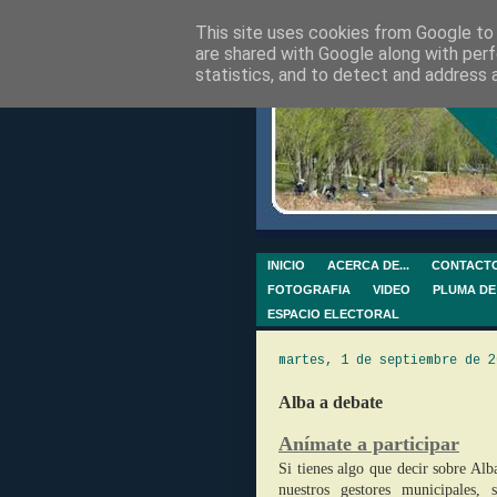
This site uses cookies from Google to d
are shared with Google along with perf
statistics, and to detect and address 
INICIO
ACERCA DE...
CONTACT
FOTOGRAFIA
VIDEO
PLUMA DE
ESPACIO ELECTORAL
martes, 1 de septiembre de 2
Alba a debate
Anímate a participar
Si tienes algo que decir sobre Alb
nuestros gestores municipales, 