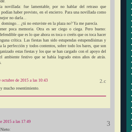
lde.
a novillada: fue lamentable, por no hablar del retraso que
 podían haber previsto, en el encierro. Para una novillada como
mejor no darla...
 domingo... ¿tú no estuviste en la plaza no? Ya me parecía.
ener poca memoria. Otra es ser ciego o ciega. Pero bueno:
defendible que es lo que ahora os toca o creéis que os toca hacer
nguna crítica. Las fiestas han sido estupendas estupendísimas y
 a la perfección y todos contentos, sobre todo los bares, que son
ganizado estas fiestas y los que se han cargado con el apoyo del
l ambiente festivo que se había logrado estos años de atrás.
.
e octubre de 2015 a las 10:43
y mucho resentimiento.
e 2015 a las 17:49
 Nieto: