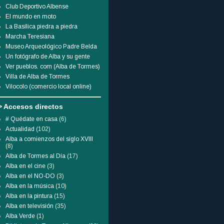
Club Deportivo Albense
El mundo en moto
La Basílica piedra a piedra
Marcha Teresiana
Museo Arqueológico Padre Belda
Un fotógrafo de Alba y su gente
Ver pueblos. com (Alba de Tormes)
Villa de Alba de Tormes
Vilocolo (comercio local online)
> Accesos directos
# Quédate en casa
(6)
Actualidad
(102)
Alba a comienzos del siglo XVIII
(8)
Alba de Tormes al Día
(17)
Alba en el cine
(3)
Alba en el NO-DO
(3)
Alba en la música
(10)
Alba en la pintura
(15)
Alba en televisión
(35)
Alba Verde
(1)