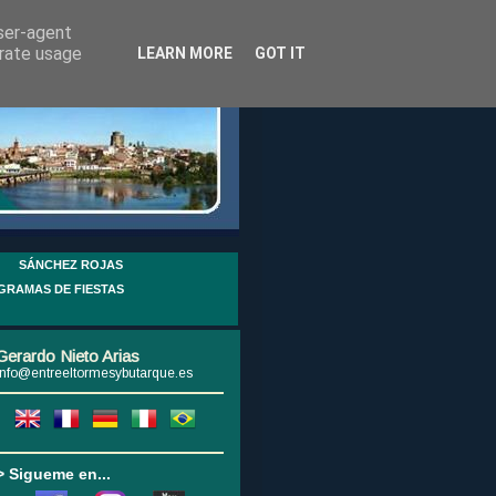
user-agent
erate usage
LEARN MORE
GOT IT
SÁNCHEZ ROJAS
GRAMAS DE FIESTAS
Gerardo Nieto Arias
info@entreeltormesybutarque.es
> Sigueme en...