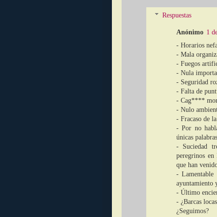
Respuestas
Anónimo
1 d
- Horarios nef
- Mala organiz
- Fuegos artifi
- Nula importan
- Seguridad roz
- Falta de pun
- Cag**** monu
- Nulo ambiente
- Fracaso de la
- Por no habla
únicas palabras
- Suciedad t
peregrinos en 
que han venido
- Lamentable 
ayuntamiento y
- Último encie
- ¿Barcas loca
¿Seguimos?