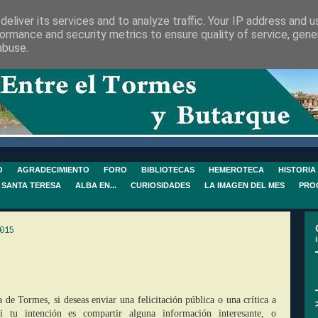
eliver its services and to analyze traffic. Your IP address and 
ormance and security metrics to ensure quality of service, gen
abuse.
O
AGRADECIMIENTO
FORO
BIBLIOTECAS
HEMEROTECA
HISTORIA
 SANTA TERESA
ALBA EN...
CURIOSIDADES
LA IMAGEN DEL MES
PRO
015
a de Tormes, si deseas enviar una felicitación pública o una crítica a
si tu intención es compartir alguna información interesante, o