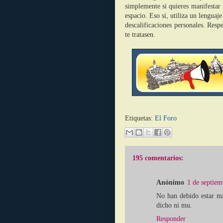
simplemente si quieres manifestar 
espacio. Eso si, utiliza un lenguaj
descalificaciones personales. Resp
te tratasen.
Etiquetas:
El Foro
195 comentarios:
Anónimo
1 de septiem
No han debido estar ma
dicho ni mu.
Responder