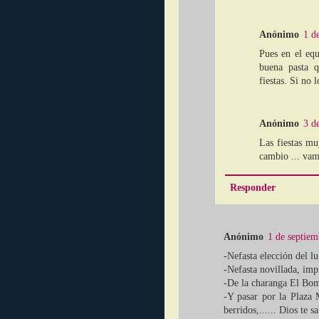
Anónimo
1 d
Pues en el eq
buena pasta q
fiestas. Si no 
Anónimo
3 d
Las fiestas muy
cambio ... vam
Responder
Anónimo
1 de septiem
-Nefasta elección del l
-Nefasta novillada, im
-De la charanga El Bom
-Y pasar por la Plaza 
berridos,...... Dios te s