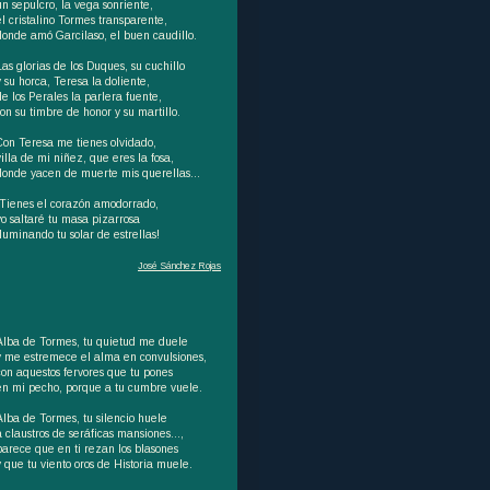
un sepulcro, la vega sonriente,
el cristalino Tormes transparente,
donde amó Garcilaso, el buen caudillo.
Las glorias de los Duques, su cuchillo
y su horca, Teresa la doliente,
de los Perales la parlera fuente,
son su timbre de honor y su martillo.
Con Teresa me tienes olvidado,
villa de mi niñez, que eres la fosa,
donde yacen de muerte mis querellas...
¡Tienes el corazón amodorrado,
yo saltaré tu masa pizarrosa
iluminando tu solar de estrellas!
José Sánchez Rojas
Alba de Tormes, tu quietud me duele
y me estremece el alma en convulsiones,
con aquestos fervores que tu pones
en mi pecho, porque a tu cumbre vuele.
Alba de Tormes, tu silencio huele
a claustros de seráficas mansiones…,
parece que en ti rezan los blasones
y que tu viento oros de Historia muele.