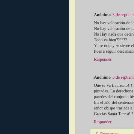
Anónimo
3 de septiem
No hay valoración de l
No hay valoración de la
No Hay nada que decir
Todo va bien??????
Ya se nota y se siente 
Pues a seguir descansan
Responder
Anónimo
3 de septiem
Que se va Laureano!!! S
pintadas. La derechona
paredes del conjunto hi
En el año del centenari
señor obispo traslada a
Gracias Santa Teresa!!!
Responder