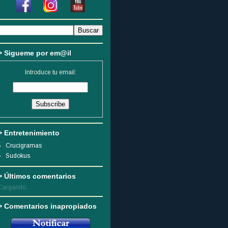
> Sigueme por em@il
Introduce tu email:
> Entretenimiento
Crucigramas
Sudokus
> Últimos comentarios
Cargando...
> Comentarios inapropiados