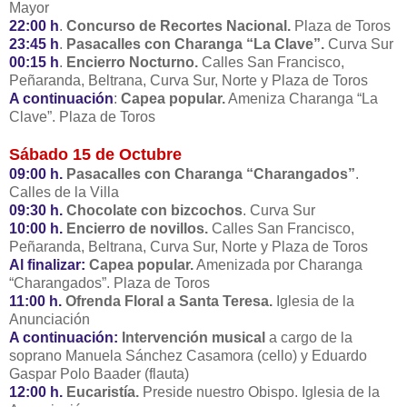
Mayor
22:00 h
.
Concurso de Recortes Nacional.
Plaza de Toros
23:45 h
.
Pasacalles con Charanga “La Clave”.
Curva Sur
00:15 h
.
Encierro Nocturno.
Calles San Francisco,
Peñaranda, Beltrana, Curva Sur, Norte y Plaza de Toros
A continuación
:
Capea popular.
Ameniza Charanga “La
Clave”. Plaza de Toros
Sábado 15 de Octubre
09:00 h.
Pasacalles con Charanga “Charangados”
.
Calles de la Villa
09:30 h.
Chocolate con bizcochos
. Curva Sur
10:00 h.
Encierro de novillos.
Calles San Francisco,
Peñaranda, Beltrana, Curva Sur, Norte y Plaza de Toros
Al finalizar:
Capea popular.
Amenizada por Charanga
“Charangados”. Plaza de Toros
11:00 h.
Ofrenda Floral a Santa Teresa.
Iglesia de la
Anunciación
A continuación:
Intervención musical
a cargo de la
soprano Manuela Sánchez Casamora (cello) y Eduardo
Gaspar Polo Baader (flauta)
12:00 h.
Eucaristía.
Preside nuestro Obispo. Iglesia de la