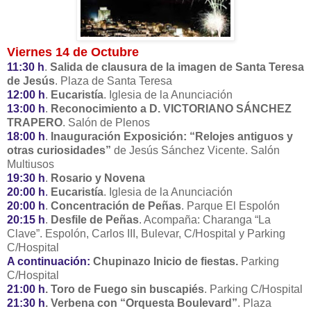
Viernes 14 de Octubre
11:30 h
.
Salida de clausura de la imagen de Santa Teresa
de Jesús
. Plaza de Santa Teresa
12:00 h
.
Eucaristía
. Iglesia de la Anunciación
13:00 h
.
Reconocimiento a D. VICTORIANO SÁNCHEZ
TRAPERO
. Salón de Plenos
18:00 h
.
Inauguración Exposición: “Relojes antiguos y
otras curiosidades”
de Jesús Sánchez Vicente. Salón
Multiusos
19:30 h
.
Rosario y Novena
20:00 h
.
Eucaristía
. Iglesia de la Anunciación
20:00 h
.
Concentración de Peñas
. Parque El Espolón
20:15 h
.
Desfile de Peñas
. Acompaña: Charanga “La
Clave”. Espolón, Carlos III, Bulevar, C/Hospital y Parking
C/Hospital
A continuación:
Chupinazo Inicio de fiestas.
Parking
C/Hospital
21:00 h
.
Toro de Fuego sin buscapiés
. Parking C/Hospital
21:30 h
.
Verbena con “Orquesta Boulevard”
. Plaza