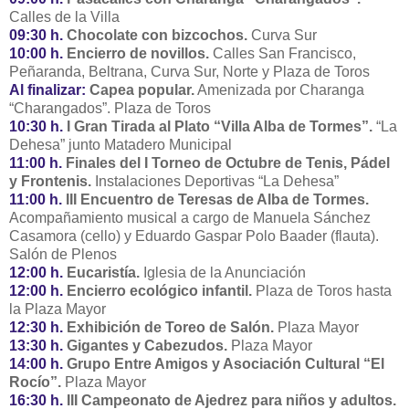
Calles de la Villa
09:30 h.
Chocolate con bizcochos.
Curva Sur
10:00 h.
Encierro de novillos.
Calles San Francisco,
Peñaranda, Beltrana, Curva Sur, Norte y Plaza de Toros
Al finalizar:
Capea popular.
Amenizada por Charanga
“Charangados”. Plaza de Toros
10:30 h.
I Gran Tirada al Plato “Villa Alba de Tormes”.
“La
Dehesa” junto Matadero Municipal
11:00 h.
Finales del I Torneo de Octubre de Tenis, Pádel
y Frontenis.
Instalaciones Deportivas “La Dehesa”
11:00 h.
III Encuentro de Teresas de Alba de Tormes.
Acompañamiento musical a cargo de Manuela Sánchez
Casamora (cello) y Eduardo Gaspar Polo Baader (flauta).
Salón de Plenos
12:00 h.
Eucaristía.
Iglesia de la Anunciación
12:00 h.
Encierro ecológico infantil.
Plaza de Toros hasta
la Plaza Mayor
12:30 h.
Exhibición de Toreo de Salón.
Plaza Mayor
13:30 h.
Gigantes y Cabezudos.
Plaza Mayor
14:00 h.
Grupo Entre Amigos y Asociación Cultural “El
Rocío”.
Plaza Mayor
16:30 h.
III Campeonato de Ajedrez para niños y adultos.