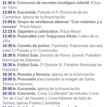
11:30 h.
Concurso de recortes ecológico infantil.
Plaza
de Toros
12:00 h.
Eucaristía.
Preside el P. Provincial de los
Carmelitas. Iglesia de la Anunciación
13:00 h.
Grupo de sevillanas albense “Con volantes y a
lunares”
. Plaza Mayor
13:15 h.
Gigantes y cabezudos.
Plaza Mayor
13:45 h.
Pasacalles con Tropycana Show.
Calles de la
Villa
14:30 h.
Comida de peñas:
Parrillada. Explanada ubicada
entre C/ Parada y C/ Cornezuelo
16:30 h.
Fútbol Sala.
División de Honor Juvenil. Pabellón
Municipal de Deportes
18:30 h.
Fútbol Sala.
2ª División B. Pabellón Municipal de
Deportes
18:30 h.
Rosario y Novena.
Iglesia de la Anunciación
19:00 h.
Procesión
para trasladar la imagen de Santa
Teresa a clausura
20:00 h.
Eucaristía.
Iglesia de la Anunciación
20:30 h.
Concierto:
Coral “La Moraña” de Arévalo, Coral
“Air de Cour” de Navales y Coral Albense de Alba de
Tormes. Iglesia Padres Carmelitas