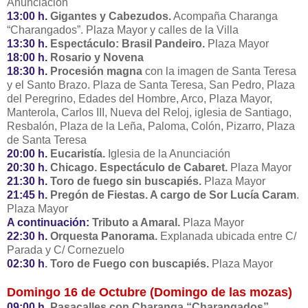
Anunciación
13:00 h.
Gigantes y Cabezudos.
Acompaña Charanga
“Charangados”. Plaza Mayor y calles de la Villa
13:30 h.
Espectáculo: Brasil Pandeiro.
Plaza Mayor
18:00 h.
Rosario y Novena
18:30 h.
Procesión magna
con la imagen de Santa Teresa
y el Santo Brazo. Plaza de Santa Teresa, San Pedro, Plaza
del Peregrino, Edades del Hombre, Arco, Plaza Mayor,
Manterola, Carlos III, Nueva del Reloj, iglesia de Santiago,
Resbalón, Plaza de la Leña, Paloma, Colón, Pizarro, Plaza
de Santa Teresa
20:00 h.
Eucaristía.
Iglesia de la Anunciación
20:30 h.
Chicago. Espectáculo de Cabaret.
Plaza Mayor
21:30 h.
Toro de fuego sin buscapiés.
Plaza Mayor
21:45 h.
Pregón de Fiestas. A cargo de Sor Lucía Caram
.
Plaza Mayor
A continuación:
Tributo a Amaral.
Plaza Mayor
22:30 h.
Orquesta Panorama.
Explanada ubicada entre C/
Parada y C/ Cornezuelo
02:30 h
. Toro de Fuego con buscapiés.
Plaza Mayor
Domingo 16 de Octubre (Domingo de las mozas)
09:00 h.
Pasacalles con Charanga “Charangados”.