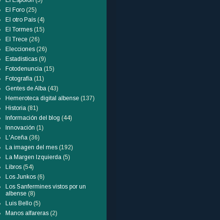
El Espolón
(5)
El Foro
(25)
El otro País
(4)
El Tormes
(15)
El Trece
(26)
Elecciones
(26)
Estadísticas
(9)
Fotodenuncia
(15)
Fotografía
(11)
Gentes de Alba
(43)
Hemeroteca digital albense
(137)
Historia
(81)
Información del blog
(44)
Innovación
(1)
L'Aceña
(36)
La imagen del mes
(192)
La Margen Izquierda
(5)
Libros
(54)
Los Junkos
(6)
Los Sanfermines vistos por un
albense
(8)
Luis Bello
(5)
Manos alfareras
(2)