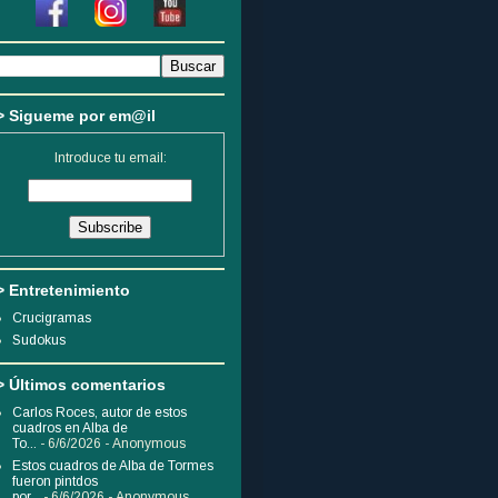
> Sigueme por em@il
Introduce tu email:
> Entretenimiento
Crucigramas
Sudokus
> Últimos comentarios
Carlos Roces, autor de estos
cuadros en Alba de
To...
- 6/6/2026
- Anonymous
Estos cuadros de Alba de Tormes
fueron pintdos
por...
- 6/6/2026
- Anonymous