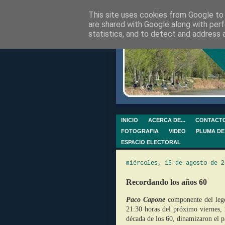
This site uses cookies from Google to d
are shared with Google along with perf
statistics, and to detect and address 
INICIO
ACERCA DE...
CONTACT
FOTOGRAFIA
VIDEO
PLUMA DE
ESPACIO ELECTORAL
miércoles, 16 de agosto de 2
Recordando los años 60
Paco Capone
componente del leg
21:30 horas del próximo viernes, 
década de los 60, dinamizaron el 