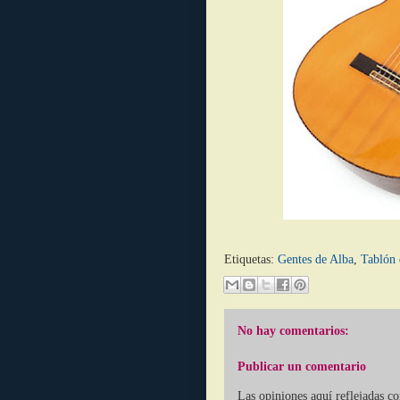
Etiquetas:
Gentes de Alba
,
Tablón 
No hay comentarios:
Publicar un comentario
Las opiniones aquí reflejadas c