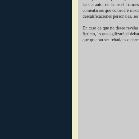
las del autor de Entre el Tormes
comentarios que considere inade
descalificaciones personales, se
En caso de que no desee revelar 
ficticio, lo que agilizará el deb
que quieran ser rebatidas o corr