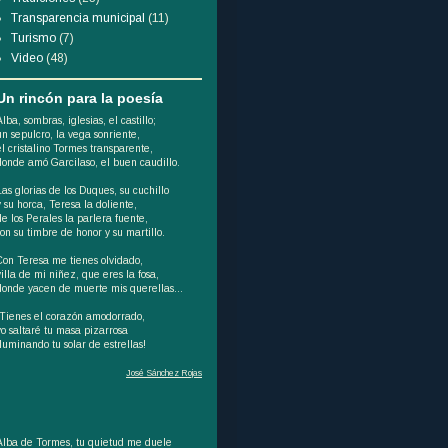
Transparencia municipal
(11)
Turismo
(7)
Video
(48)
Un rincón para la poesía
Alba, sombras, iglesias, el castillo;
un sepulcro, la vega sonriente,
el cristalino Tormes transparente,
donde amó Garcilaso, el buen caudillo.
Las glorias de los Duques, su cuchillo
y su horca, Teresa la doliente,
de los Perales la parlera fuente,
son su timbre de honor y su martillo.
Con Teresa me tienes olvidado,
villa de mi niñez, que eres la fosa,
donde yacen de muerte mis querellas...
¡Tienes el corazón amodorrado,
yo saltaré tu masa pizarrosa
iluminando tu solar de estrellas!
José Sánchez Rojas
Alba de Tormes, tu quietud me duele