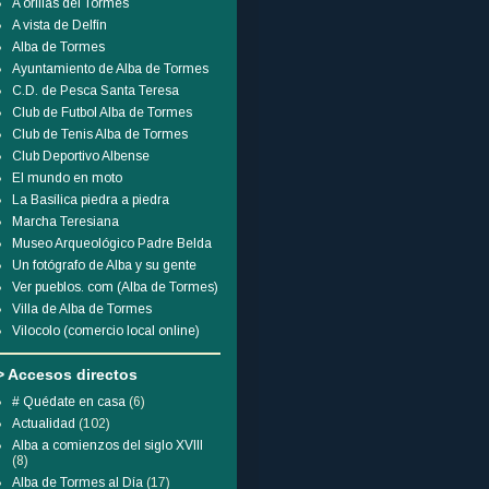
A orillas del Tormes
A vista de Delfín
Alba de Tormes
Ayuntamiento de Alba de Tormes
C.D. de Pesca Santa Teresa
Club de Futbol Alba de Tormes
Club de Tenis Alba de Tormes
Club Deportivo Albense
El mundo en moto
La Basílica piedra a piedra
Marcha Teresiana
Museo Arqueológico Padre Belda
Un fotógrafo de Alba y su gente
Ver pueblos. com (Alba de Tormes)
Villa de Alba de Tormes
Vilocolo (comercio local online)
> Accesos directos
# Quédate en casa
(6)
Actualidad
(102)
Alba a comienzos del siglo XVIII
(8)
Alba de Tormes al Día
(17)