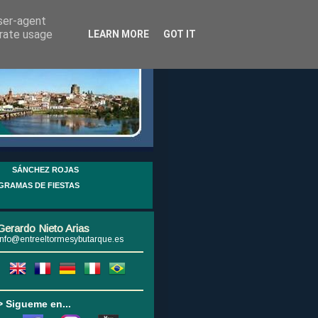
user-agent
erate usage
LEARN MORE
GOT IT
SÁNCHEZ ROJAS
GRAMAS DE FIESTAS
Gerardo Nieto Arias
info@entreeltormesybutarque.es
> Sigueme en...