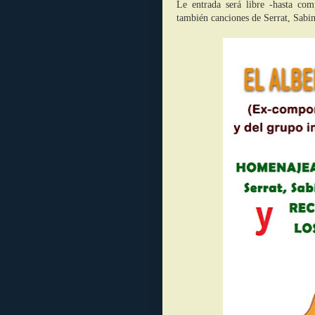
Le entrada será libre -hasta com
también canciones de Serrat, Sabin