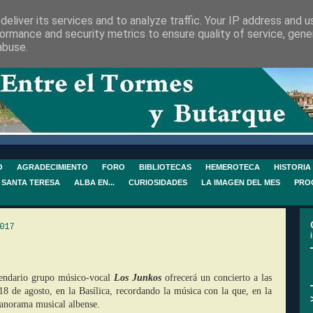
eliver its services and to analyze traffic. Your IP address and 
ormance and security metrics to ensure quality of service, gen
abuse.
O
AGRADECIMIENTO
FORO
BIBLIOTECAS
HEMEROTECA
HISTORIA
 SANTA TERESA
ALBA EN...
CURIOSIDADES
LA IMAGEN DEL MES
PRO
017
endario grupo músico-vocal
Los Junkos
ofrecerá un concierto a las
18 de agosto, en la Basílica, recordando la música con la que, en la
panorama musical albense.