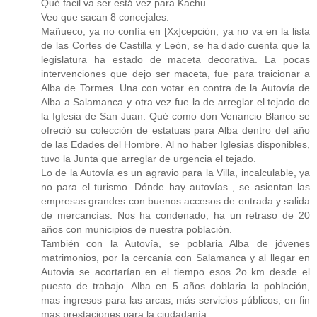
Qué facil va ser está vez para Kachu.
Veo que sacan 8 concejales.
Mañueco, ya no confía en [Xx]cepción, ya no va en la lista
de las Cortes de Castilla y León, se ha dado cuenta que la
legislatura ha estado de maceta decorativa. La pocas
intervenciones que dejo ser maceta, fue para traicionar a
Alba de Tormes. Una con votar en contra de la Autovía de
Alba a Salamanca y otra vez fue la de arreglar el tejado de
la Iglesia de San Juan. Qué como don Venancio Blanco se
ofreció su colección de estatuas para Alba dentro del año
de las Edades del Hombre. Al no haber Iglesias disponibles,
tuvo la Junta que arreglar de urgencia el tejado.
Lo de la Autovía es un agravio para la Villa, incalculable, ya
no para el turismo. Dónde hay autovías , se asientan las
empresas grandes con buenos accesos de entrada y salida
de mercancías. Nos ha condenado, ha un retraso de 20
años con municipios de nuestra población.
También con la Autovía, se poblaria Alba de jóvenes
matrimonios, por la cercanía con Salamanca y al llegar en
Autovia se acortarían en el tiempo esos 2o km desde el
puesto de trabajo. Alba en 5 años doblaria la población,
mas ingresos para las arcas, más servicios públicos, en fin
mas prestaciones para la ciudadanía.