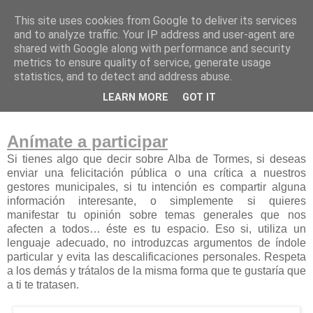
This site uses cookies from Google to deliver its services
and to analyze traffic. Your IP address and user-agent are
shared with Google along with performance and security
metrics to ensure quality of service, generate usage
statistics, and to detect and address abuse.
lunes, 1 de enero de 2018
LEARN MORE
GOT IT
Alba a debate
Anímate a participar
Si tienes algo que decir sobre Alba de Tormes, si deseas
enviar una felicitación pública o una crítica a nuestros
gestores municipales, si tu intención es compartir alguna
información interesante, o simplemente si quieres
manifestar tu opinión sobre temas generales que nos
afecten a todos… éste es tu espacio. Eso si, utiliza un
lenguaje adecuado, no introduzcas argumentos de índole
particular y evita las descalificaciones personales. Respeta
a los demás y trátalos de la misma forma que te gustaría que
a ti te tratasen.