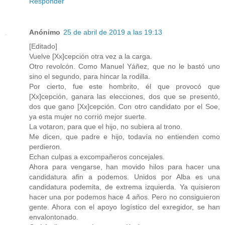
Responder
Anónimo
25 de abril de 2019 a las 19:13
[Editado]
Vuelve [Xx]cepción otra vez a la carga.
Otro revolcón. Como Manuel Yáñez, que no le bastó uno
sino el segundo, para hincar la rodilla.
Por cierto, fue este hombrito, él que provocó que
[Xx]cepción, ganara las elecciones, dos que se presentó,
dos que gano [Xx]cepción. Con otro candidato por el Soe,
ya esta mujer no corrió mejor suerte.
La votaron, para que el hijo, no subiera al trono.
Me dicen, que padre e hijo, todavía no entienden como
perdieron.
Echan culpas a excompañeros concejales.
Ahora para vengarse, han movido hilos para hacer una
candidatura afin a podemos. Unidos por Alba es una
candidatura podemita, de extrema izquierda. Ya quisieron
hacer una por podemos hace 4 años. Pero no consiguieron
gente. Ahora con el apoyo logístico del exregidor, se han
envalontonado.