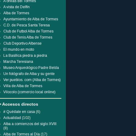
A orillas del Tormes
A vista de Delfín
Alba de Tormes
Ayuntamiento de Alba de Tormes
C.D. de Pesca Santa Teresa
Club de Futbol Alba de Tormes
Club de Tenis Alba de Tormes
Club Deportivo Albense
El mundo en moto
La Basílica piedra a piedra
Marcha Teresiana
Museo Arqueológico Padre Belda
Un fotógrafo de Alba y su gente
Ver pueblos. com (Alba de Tormes)
Villa de Alba de Tormes
Vilocolo (comercio local online)
> Accesos directos
# Quédate en casa
(6)
Actualidad
(102)
Alba a comienzos del siglo XVIII
(8)
Alba de Tormes al Día
(17)