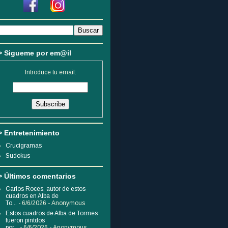
> Sigueme por em@il
Introduce tu email:
> Entretenimiento
Crucigramas
Sudokus
> Últimos comentarios
Carlos Roces, autor de estos
cuadros en Alba de
To...
- 6/6/2026
- Anonymous
Estos cuadros de Alba de Tormes
fueron pintdos
por...
- 6/6/2026
- Anonymous