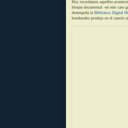
Hoy recordamos aquellos acontecim
bloque documental -en este caso gr
desempeña la
Biblioteca Digital H
bombardeo produjo en el caserío al