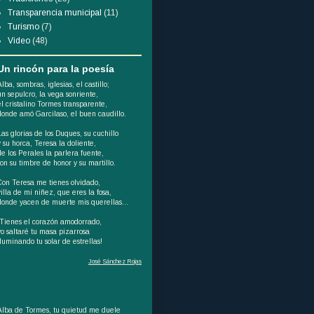
Transparencia municipal
(11)
Turismo
(7)
Video
(48)
Un rincón para la poesía
Alba, sombras, iglesias, el castillo;
un sepulcro, la vega sonriente,
el cristalino Tormes transparente,
donde amó Garcilaso, el buen caudillo.
Las glorias de los Duques, su cuchillo
y su horca, Teresa la doliente,
de los Perales la parlera fuente,
son su timbre de honor y su martillo.
Con Teresa me tienes olvidado,
villa de mi niñez, que eres la fosa,
donde yacen de muerte mis querellas...
¡Tienes el corazón amodorrado,
yo saltaré tu masa pizarrosa
iluminando tu solar de estrellas!
José Sánchez Rojas
Alba de Tormes, tu quietud me duele