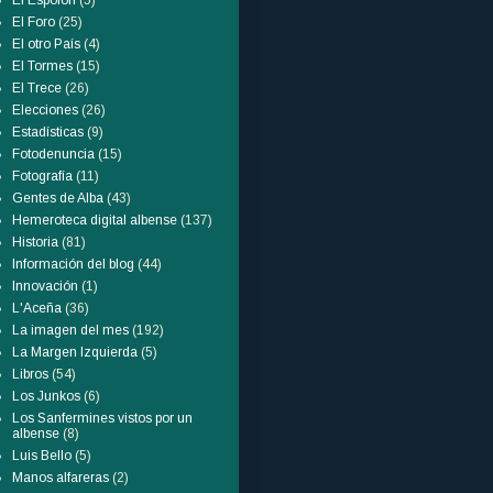
El Espolón
(5)
El Foro
(25)
El otro País
(4)
El Tormes
(15)
El Trece
(26)
Elecciones
(26)
Estadísticas
(9)
Fotodenuncia
(15)
Fotografía
(11)
Gentes de Alba
(43)
Hemeroteca digital albense
(137)
Historia
(81)
Información del blog
(44)
Innovación
(1)
L'Aceña
(36)
La imagen del mes
(192)
La Margen Izquierda
(5)
Libros
(54)
Los Junkos
(6)
Los Sanfermines vistos por un
albense
(8)
Luis Bello
(5)
Manos alfareras
(2)