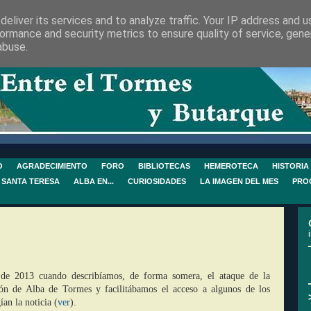
eliver its services and to analyze traffic. Your IP address and 
ormance and security metrics to ensure quality of service, gen
abuse.
O
AGRADECIMIENTO
FORO
BIBLIOTECAS
HEMEROTECA
HISTORIA
 SANTA TERESA
ALBA EN...
CURIOSIDADES
LA IMAGEN DEL MES
PRO
 de 2013 cuando describíamos, de forma somera, el ataque de la
ión de Alba de Tormes y facilitábamos el acceso a algunos de los
an la noticia (
ver
).