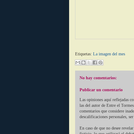
Etiquetas:
La imagen del mes
No hay comentarios:
Publicar un comentario
Las opiniones aquí reflejadas c
las del autor de Entre el Tormes
comentarios que considere inade
descalificaciones personales, se
En caso de que no desee revelar 
ficticio, lo que agilizará el deb