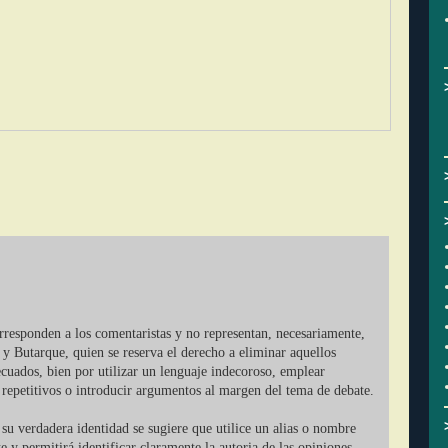
orresponden a los comentaristas y no representan, necesariamente,
 y Butarque, quien se reserva el derecho a eliminar aquellos
cuados, bien por utilizar un lenguaje indecoroso, emplear
r repetitivos o introducir argumentos al margen del tema de debate.
su verdadera identidad se sugiere que utilice un alias o nombre
ate y permitirá identificar claramente la autoria de las opiniones