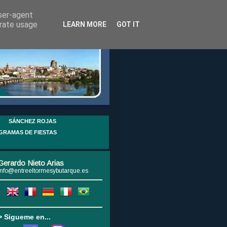
user-agent
erate usage
LEARN MORE
GOT IT
SÁNCHEZ ROJAS
GRAMAS DE FIESTAS
Gerardo Nieto Arias
info@entreeltormesybutarque.es
> Sigueme en...