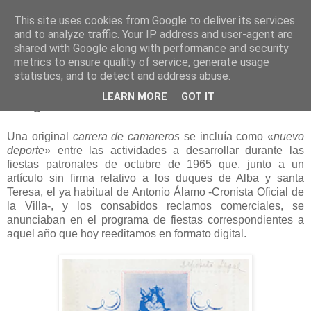
This site uses cookies from Google to deliver its services
and to analyze traffic. Your IP address and user-agent are
shared with Google along with performance and security
metrics to ensure quality of service, generate usage
statistics, and to detect and address abuse.
lunes, 11 de febrero de 2019
LEARN MORE
GOT IT
Programa de fiestas 1965
Una original
carrera de camareros
se incluía como «
nuevo
deporte
» entre las actividades a desarrollar durante las
fiestas patronales de octubre de 1965 que, junto a un
artículo sin firma relativo a los duques de Alba y santa
Teresa, el ya habitual de Antonio Álamo -Cronista Oficial de
la Villa-, y los consabidos reclamos comerciales, se
anunciaban en el programa de fiestas correspondientes a
aquel año que hoy reeditamos en formato digital.