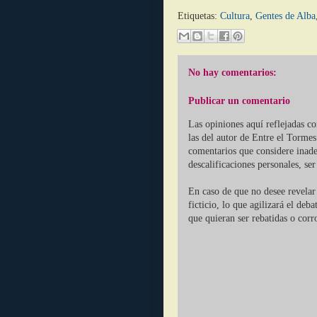
Etiquetas:
Cultura
,
Gentes de Alba
No hay comentarios:
Publicar un comentario
Las opiniones aquí reflejadas c
las del autor de Entre el Tormes
comentarios que considere inade
descalificaciones personales, se
En caso de que no desee revelar 
ficticio, lo que agilizará el deb
que quieran ser rebatidas o corr