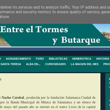
eliver its services and to analyze traffic. Your IP address and 
ormance and security metrics to ensure quality of service, gen
abuse.
O
AGRADECIMIENTO
FORO
BIBLIOTECAS
HEMEROTECA
HISTORIA
 SANTA TERESA
ALBA EN...
CURIOSIDADES
LA IMAGEN DEL MES
PRO
9
se
Nacho Cotobal
, producida por la fundación Salamanca Ciudad de
a por la Banda Municipal de Música de Salamanca y un elenco de
2 de mayo del pasado año se estrenó en el teatro Liceo de la capital