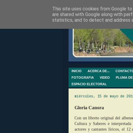
This site uses cookies from Google to d
are shared with Google along with perf
statistics, and to detect and address 
INICIO
ACERCA DE...
CONTACT
FOTOGRAFIA
VIDEO
PLUMA DE
ESPACIO ELECTORAL
miércoles, 15 de mayo de 201
Gloria Canora
Con un libreto original del alben
Cultura y Saberes e interpretad
actores y cantantes líricos, el 1