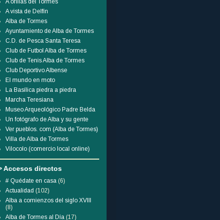
A orillas del Tormes
A vista de Delfín
Alba de Tormes
Ayuntamiento de Alba de Tormes
C.D. de Pesca Santa Teresa
Club de Futbol Alba de Tormes
Club de Tenis Alba de Tormes
Club Deportivo Albense
El mundo en moto
La Basílica piedra a piedra
Marcha Teresiana
Museo Arqueológico Padre Belda
Un fotógrafo de Alba y su gente
Ver pueblos. com (Alba de Tormes)
Villa de Alba de Tormes
Vilocolo (comercio local online)
> Accesos directos
# Quédate en casa
(6)
Actualidad
(102)
Alba a comienzos del siglo XVIII
(8)
Alba de Tormes al Día
(17)