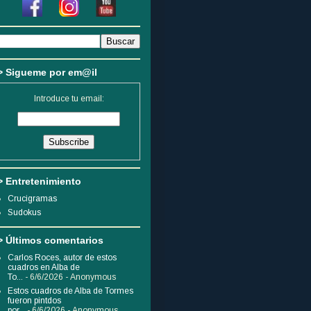
> Sigueme por em@il
Introduce tu email:
> Entretenimiento
Crucigramas
Sudokus
> Últimos comentarios
Carlos Roces, autor de estos
cuadros en Alba de
To...
- 6/6/2026
- Anonymous
Estos cuadros de Alba de Tormes
fueron pintdos
por...
- 6/6/2026
- Anonymous