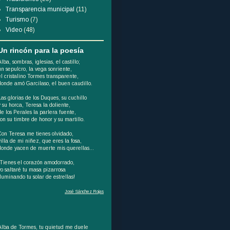
Transparencia municipal
(11)
Turismo
(7)
Video
(48)
Un rincón para la poesía
Alba, sombras, iglesias, el castillo;
un sepulcro, la vega sonriente,
el cristalino Tormes transparente,
donde amó Garcilaso, el buen caudillo.
Las glorias de los Duques, su cuchillo
y su horca, Teresa la doliente,
de los Perales la parlera fuente,
son su timbre de honor y su martillo.
Con Teresa me tienes olvidado,
villa de mi niñez, que eres la fosa,
donde yacen de muerte mis querellas...
¡Tienes el corazón amodorrado,
yo saltaré tu masa pizarrosa
iluminando tu solar de estrellas!
José Sánchez Rojas
Alba de Tormes, tu quietud me duele