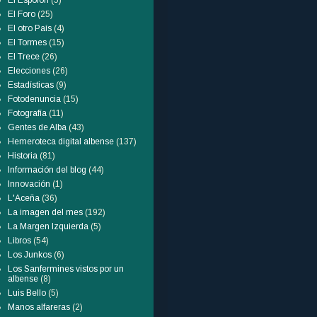
El Espolón
(5)
El Foro
(25)
El otro País
(4)
El Tormes
(15)
El Trece
(26)
Elecciones
(26)
Estadísticas
(9)
Fotodenuncia
(15)
Fotografía
(11)
Gentes de Alba
(43)
Hemeroteca digital albense
(137)
Historia
(81)
Información del blog
(44)
Innovación
(1)
L'Aceña
(36)
La imagen del mes
(192)
La Margen Izquierda
(5)
Libros
(54)
Los Junkos
(6)
Los Sanfermines vistos por un
albense
(8)
Luis Bello
(5)
Manos alfareras
(2)