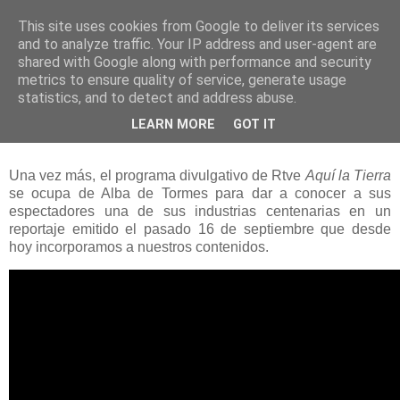
This site uses cookies from Google to deliver its services
and to analyze traffic. Your IP address and user-agent are
shared with Google along with performance and security
metrics to ensure quality of service, generate usage
statistics, and to detect and address abuse.
lunes, 15 de noviembre de 2021
LEARN MORE
GOT IT
El Ventorro
Una vez más, el programa divulgativo de Rtve
Aquí la Tierra
se ocupa de Alba de Tormes para dar a conocer a sus
espectadores una de sus industrias centenarias en un
reportaje emitido el pasado 16 de septiembre que desde
hoy incorporamos a nuestros contenidos.