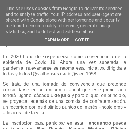
This site uses cookies from Google to deliver its services
and to analyze traffic. Your IP address and user-agent are
shared with Google along with performance and security
metrics to ensure quality of service, generate usage
statistics, and to detect and address abuse.
jueves, 9 de febrero de 2023
LEARN MORE
GOT IT
Quint@s del 58: Jornada de convivencia
En 2020 hubo de suspenderse como consecuencia de la
epidemia de Covid 19. Ahora, una vez superada la
pandemia, nuevamente se retoma esta iniciativa dirigida a
todas y todos l@s albenses nacid@s en 1958.
Se trata de una jornada de convivencia que pretende
consolidarse en un encuentro anual que este primer año
tendrá lugar el sábado
1 de julio
y para el que, en principio,
se proyecta, además de una comida de confraternización,
un recorrido por los distintos puntos de interés –hosteleros y
artísticos– de la villa.
La inscripción para participar en este
I encuentro
puede
realizarse en:
Bar Pasaje, Kiosco Mariano, Oficina