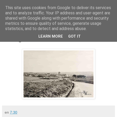
This site uses cookies from Google to deliver its services
and to analyze traffic. Your IP address and user-agent are
shared with Google along with performance and security
metrics to ensure quality of service, generate usage
statistics, and to detect and address abuse.
viernes, 31 de mayo de 2024
LEARN MORE
GOT IT
Vista general
en
7:30