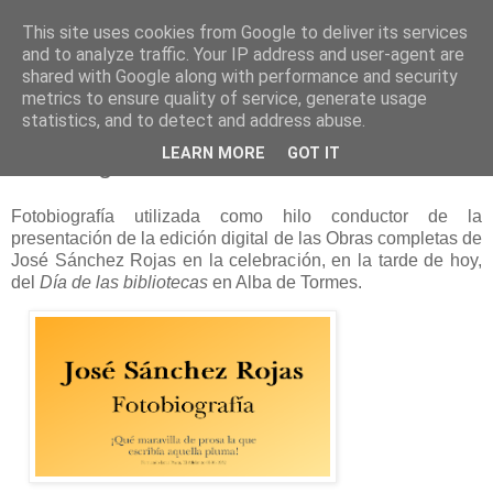
This site uses cookies from Google to deliver its services
and to analyze traffic. Your IP address and user-agent are
shared with Google along with performance and security
metrics to ensure quality of service, generate usage
statistics, and to detect and address abuse.
viernes, 24 de octubre de 2025
LEARN MORE
GOT IT
Fotobiografía
Fotobiografía utilizada como hilo conductor de la
presentación de la edición digital de las Obras completas de
José Sánchez Rojas en la celebración, en la tarde de hoy,
del
Día de las bibliotecas
en Alba de Tormes.