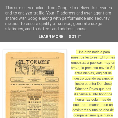
This site uses cookies from Google to deliver its services
and to analyze traffic. Your IP address and user-agent are
shared with Google along with performance and security
metrics to ensure quality of service, generate usage
statistics, and to detect and address abuse.
sábado, 25 de julio de 2009
LEARN MORE
GOT IT
El Tormes nº 10
"Una gran noticia para
nuestros lectores. El Tormes
empezará a publicar, muy en
breve, la preciosa novela Sol
entre nieblas, original de
nuestro querido paisano, el
ilustre escritor Don José
Sánchez Rojas que nos
dispensa el alto honor de
honrar las columnas de
nuestro semanario con un
desinterés y una prueba de
compañerismo que nunca