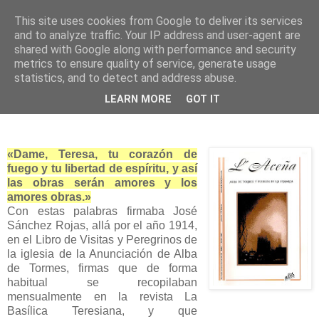
This site uses cookies from Google to deliver its services
and to analyze traffic. Your IP address and user-agent are
shared with Google along with performance and security
metrics to ensure quality of service, generate usage
statistics, and to detect and address abuse.
lunes, 20 de julio de 2009
LEARN MORE
GOT IT
Valentín Salinero, albense
«Dame, Teresa, tu corazón de
fuego y tu libertad de espíritu, y así
las obras serán amores y los
amores obras.»
Con estas palabras firmaba José
Sánchez Rojas, allá por el año 1914,
en el Libro de Visitas y Peregrinos de
la iglesia de la Anunciación de Alba
de Tormes, firmas que de forma
habitual se recopilaban
mensualmente en la revista La
Basílica Teresiana, y que