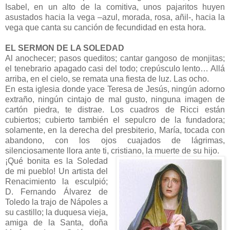
Isabel, en un alto de la comitiva, unos pajaritos huyen
asustados hacia la vega –azul, morada, rosa, añil-, hacia la
vega que canta su canción de fecundidad en esta hora.
EL SERMON DE LA SOLEDAD
Al anochecer; pasos queditos; cantar gangoso de monjitas;
el tenebrario apagado casi del todo; crepúsculo lento… Allá
arriba, en el cielo, se remata una fiesta de luz. Las ocho.
En esta iglesia donde yace Teresa de Jesús, ningún adorno
extraño, ningún cintajo de mal gusto, ninguna imagen de
cartón piedra, te distrae. Los cuadros de Ricci están
cubiertos; cubierto también el sepulcro de la fundadora;
solamente, en la derecha del presbiterio, María, tocada con
abandono, con los ojos cuajados de lágrimas,
silenciosamente llora ante ti, cristiano, la muerte de su hijo.
¡Qué bonita es la Soledad
de mi pueblo! Un artista del
Renacimiento la esculpió;
D. Fernando Álvarez de
Toledo la trajo de Nápoles a
su castillo; la duquesa vieja,
amiga de la Santa, doña