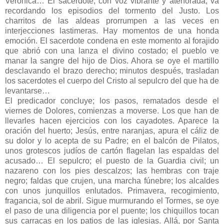
Verónica… El sacerdote, con voz vibrante y atenorada, va
recordando los episodios del tormento del Justo. Los
charritos de las aldeas prorrumpen a las veces en
interjecciones lastimeras. Hay momentos de una honda
emoción. El sacerdote condena en este momento al forajido
que abrió con una lanza el divino costado; el pueblo ve
manar la sangre del hijo de Dios. Ahora se oye el martillo
desclavando el brazo derecho; minutos después, trasladan
los sacerdotes el cuerpo del Cristo al sepulcro del que ha de
levantarse…
El predicador concluye; los pasos, rematados desde el
viernes de Dolores, comienzas a moverse. Los que han de
llevarles hacen ejercicios con los cayadotes. Aparece la
oración del huerto; Jesús, entre naranjas, apura el cáliz de
su dolor y lo acepta de su Padre; en el balcón de Pilatos,
unos grotescos judíos de cartón flagelan las espaldas del
acusado… El sepulcro; el puesto de la Guardia civil; un
nazareno con los pies descalzos; las hembras con traje
negro; faldas que crujen, una marcha fúnebre; los alcaldes
con unos junquillos enlutados. Primavera, recogimiento,
fragancia, sol de abril. Sigue murmurando el Tormes, se oye
el paso de una diligencia por el puente; los chiquillos tocan
sus carracas en los patios de las iglesias. Allá, por Santa