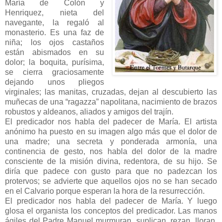
María de Colón y
Henriquez, nieta del
navegante, la regaló al
monasterio. Es una faz de
niña; los ojos castaños
están abismados en su
dolor; la boquita, purísima,
se cierra graciosamente
dejando unos pliegos
virginales; las manitas, cruzadas, dejan al descubierto las
muñecas de una “ragazza” napolitana, nacimiento de brazos
robustos y aldeanos, aliados y amigos del trajín.
El predicador nos habla del padecer de María. El artista
anónimo ha puesto en su imagen algo más que el dolor de
una madre; una secreta y ponderada armonía, una
continencia de gesto, nos habla del dolor de la madre
consciente de la misión divina, redentora, de su hijo. Se
diría que padece con gusto para que no padezcan los
protervos; se advierte que aquellos ojos no se han secado
en el Calvario porque esperan la hora de la resurrección.
El predicador nos habla del padecer de María. Y luego
glosa el organista los conceptos del predicador. Las manos
ágiles del Padre Manuel murmuran, suplican, rezan, lloran,