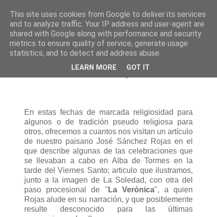
This site uses cookies from Google to deliver its services
and to analyze traffic. Your IP address and user-agent are
shared with Google along with performance and security
metrics to ensure quality of service, generate usage
statistics, and to detect and address abuse.
lunes, 29 de marzo de 2010
LEARN MORE
GOT IT
El Viernes Santo en mi pueblo
En estas fechas de marcada religiosidad para
algunos o de tradición pseudo religiosa para
otros, ofrecemos a cuantos nos visitan un artículo
de nuestro paisano José Sánchez Rojas en el
que describe algunas de las celebraciones que
se llevaban a cabo en Alba de Tormes en la
tarde del Viernes Santo; articulo que ilustramos,
junto a la imagen de La Soledad, con otra del
paso procesional de "
La Verónica
", a quien
Rojas alude en su narración, y que posiblemente
resulte desconocido para las últimas